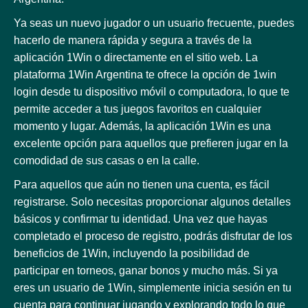
Ya seas un nuevo jugador o un usuario frecuente, puedes
hacerlo de manera rápida y segura a través de la
aplicación 1Win o directamente en el sitio web. La
plataforma 1Win Argentina te ofrece la opción de 1win
login desde tu dispositivo móvil o computadora, lo que te
permite acceder a tus juegos favoritos en cualquier
momento y lugar. Además, la aplicación 1Win es una
excelente opción para aquellos que prefieren jugar en la
comodidad de sus casas o en la calle.
Para aquellos que aún no tienen una cuenta, es fácil
registrarse. Solo necesitas proporcionar algunos detalles
básicos y confirmar tu identidad. Una vez que hayas
completado el proceso de registro, podrás disfrutar de los
beneficios de 1Win, incluyendo la posibilidad de
participar en torneos, ganar bonos y mucho más. Si ya
eres un usuario de 1Win, simplemente inicia sesión en tu
cuenta para continuar jugando y explorando todo lo que