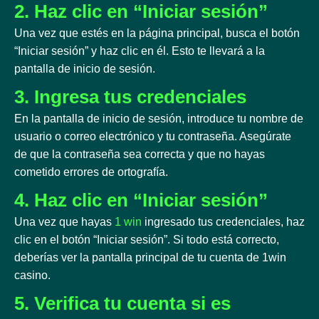
2. Haz clic en “Iniciar sesión”
Una vez que estés en la página principal, busca el botón
“Iniciar sesión” y haz clic en él. Esto te llevará a la
pantalla de inicio de sesión.
3. Ingresa tus credenciales
En la pantalla de inicio de sesión, introduce tu nombre de
usuario o correo electrónico y tu contraseña. Asegúrate
de que la contraseña sea correcta y que no hayas
cometido errores de ortografía.
4. Haz clic en “Iniciar sesión”
Una vez que hayas
1 win
ingresado tus credenciales, haz
clic en el botón “Iniciar sesión”. Si todo está correcto,
deberías ver la pantalla principal de tu cuenta de 1win
casino.
5. Verifica tu cuenta si es