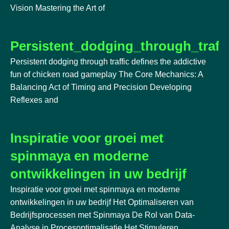
Vision Mastering the Art of
Persistent_dodging_through_traff
Persistent dodging through traffic defines the addictive
fun of chicken road gameplay The Core Mechanics: A
Balancing Act of Timing and Precision Developing
Reflexes and
Inspiratie voor groei met
spinmaya en moderne
ontwikkelingen in uw bedrijf
Inspiratie voor groei met spinmaya en moderne
ontwikkelingen in uw bedrijf Het Optimaliseren van
Bedrijfsprocessen met Spinmaya De Rol van Data-
Analyse in Procesoptimalisatie Het Stimuleren