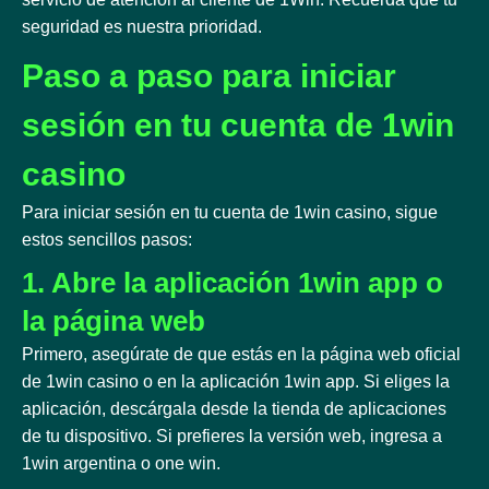
seguridad es nuestra prioridad.
Paso a paso para iniciar
sesión en tu cuenta de 1win
casino
Para iniciar sesión en tu cuenta de 1win casino, sigue
estos sencillos pasos:
1. Abre la aplicación 1win app o
la página web
Primero, asegúrate de que estás en la página web oficial
de 1win casino o en la aplicación 1win app. Si eliges la
aplicación, descárgala desde la tienda de aplicaciones
de tu dispositivo. Si prefieres la versión web, ingresa a
1win argentina o one win.