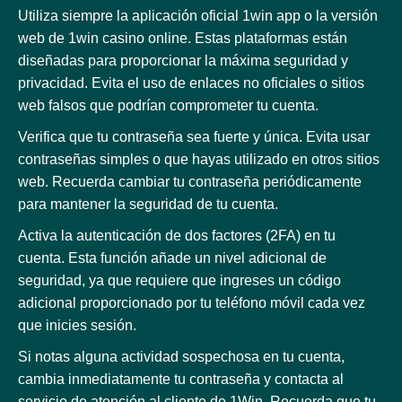
Utiliza siempre la aplicación oficial 1win app o la versión
web de 1win casino online. Estas plataformas están
diseñadas para proporcionar la máxima seguridad y
privacidad. Evita el uso de enlaces no oficiales o sitios
web falsos que podrían comprometer tu cuenta.
Verifica que tu contraseña sea fuerte y única. Evita usar
contraseñas simples o que hayas utilizado en otros sitios
web. Recuerda cambiar tu contraseña periódicamente
para mantener la seguridad de tu cuenta.
Activa la autenticación de dos factores (2FA) en tu
cuenta. Esta función añade un nivel adicional de
seguridad, ya que requiere que ingreses un código
adicional proporcionado por tu teléfono móvil cada vez
que inicies sesión.
Si notas alguna actividad sospechosa en tu cuenta,
cambia inmediatamente tu contraseña y contacta al
servicio de atención al cliente de 1Win. Recuerda que tu