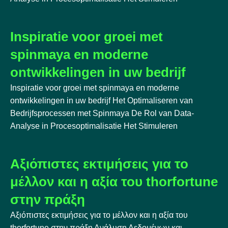
Inspiratie voor groei met
spinmaya en moderne
ontwikkelingen in uw bedrijf
Inspiratie voor groei met spinmaya en moderne
ontwikkelingen in uw bedrijf Het Optimaliseren van
Bedrijfsprocessen met Spinmaya De Rol van Data-
Analyse in Procesoptimalisatie Het Stimuleren
Αξιόπιστες εκτιμήσεις για το
μέλλον και η αξία του thorfortune
στην πράξη
Αξιόπιστες εκτιμήσεις για το μέλλον και η αξία του
thorfortune στην πράξη Ανάλυση Δεδομένων και