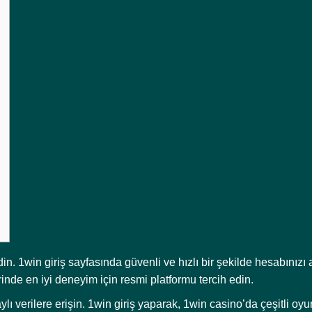
in. 1win giriş sayfasında güvenli ve hızlı bir şekilde hesabınızı
rinde en iyi deneyim için resmi platformu tercih edin.
ylı verilere erişin. 1win giriş yaparak, 1win casino’da çeşitli oy