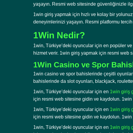
yaşayın. Resmi web sitesinde güvenliğinizle ilgi
1win giriş yapmak için hızlı ve kolay bir yolunu
deneyimlerinizi yaşayın. Resmi platformu tercih 
1Win Nedir?
1win, Türkiye’deki oyuncular için en popüler ve g
hizmet verir. 1win giriş yapmak için resmi web s
1Win Casino ve Spor Bahisl
1win casino ve spor bahislerinde çeşitli oyunlar 
bahislerinde da slot oyunları, blackjack, roulette
1win, Türkiye’deki oyuncular için en
1win giriş 
için resmi web sitesine gidin ve kaydolun. 1win b
1win, Türkiye’deki oyuncular için en
1win giriş 
için resmi web sitesine gidin ve kaydolun. 1win b
1win, Türkiye’deki oyuncular için en
1win giriş 