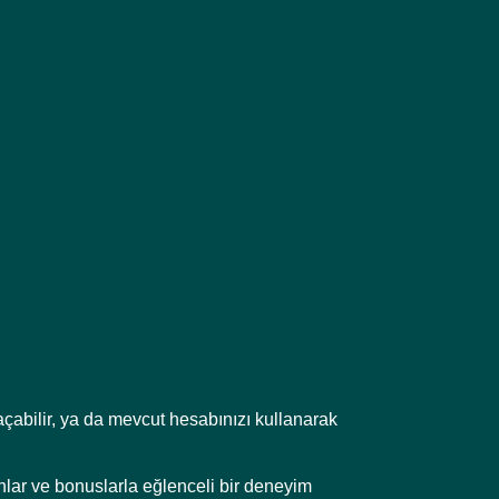
 açabilir, ya da mevcut hesabınızı kullanarak
unlar ve bonuslarla eğlenceli bir deneyim