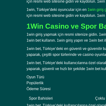
için resmi web sitesine gidin ve kaydolun. 1win b
1win, Türkiye’deki oyuncular için en
1win giriş 
için resmi web sitesine gidin ve kaydolun. 1win b
1Win Casino ve Spor Ba
1win giriş yapmak için resmi sitenize gidin. 1win 
1win bet kullanın. 1win giriş yapın ve 1win bet i
1win bet, Türkiye’deki en güvenli ve güvenilir bah
yaparak, çeşitli spor türlerinde ve casino oyunl
1win bet, Türkiye’deki kullanıcılarına özel olara
yaparak, güvenli ve hızlı bir şekilde 1win bet kul
Oyun Türü
Popülerlik
Ödeme Süresi
Spor Bahisleri
Çoklu
1win bet, Türkiye’deki kullanıcılarına özel olara