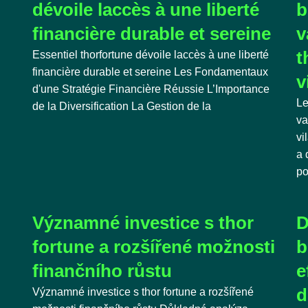
dévoile laccès à une liberté
b
financière durable et sereine
v
t
Essentiel thorfortune dévoile laccès à une liberté
financière durable et sereine Les Fondamentaux
v
d'une Stratégie Financière Réussie L’Importance
Le
de la Diversification La Gestion de la
va
vi
a 
po
Významné investice s thor
D
fortune a rozšířené možnosti
b
finančního růstu
e
d
Významné investice s thor fortune a rozšířené