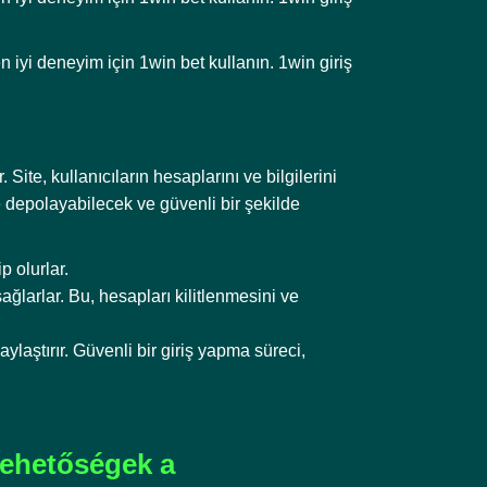
n iyi deneyim için 1win bet kullanın. 1win giriş
Site, kullanıcıların hesaplarını ve bilgilerini
le depolayabilecek ve güvenli bir şekilde
p olurlar.
ağlarlar. Bu, hesapları kilitlenmesini ve
ylaştırır. Güvenli bir giriş yapma süreci,
ehetőségek a