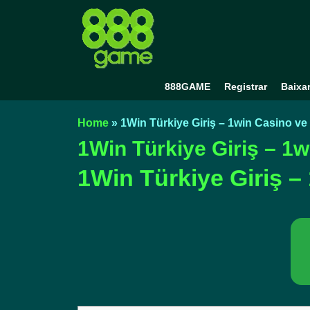
888GAME
Registrar
Baixar
Home
»
1Win Türkiye Giriş – 1win Casino ve
1Win Türkiye Giriş – 1w
1Win Türkiye Giriş –