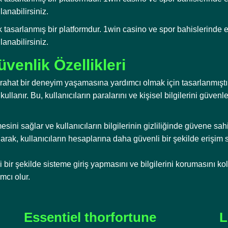
lanabilirsiniz.
k tasarlanmış bir platformdur. 1win casino ve spor bahislerinde e
lanabilirsiniz.
venlik Özellikleri
 rahat bir deneyim yaşamasına yardımcı olmak için tasarlanmıştır. 
ullanır. Bu, kullanıcıların paralarını ve kişisel bilgilerini güven
nmesini sağlar ve kullanıcıların bilgilerinin gizliliğinde güvene sahi
rak, kullanıcıların hesaplarına daha güvenli bir şekilde erişim s
 bir şekilde sisteme giriş yapmasını ve bilgilerini korumasını kola
mcı olur.
Essentiel thorfortune
L