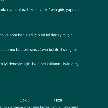
ir.
arla oyunculara hizmet verir. 1win giriş yapmak
ir.
ino ve spor bahisleri için en iyi deneyim için
latformu bulabilirsiniz. 1win bet ile 1win giriş
en iyi deneyim için 1win bet kullanın. 1win giriş
Çoklu
Hızlı
n iyi deneyim için 1win bet kullanın. 1win giriş