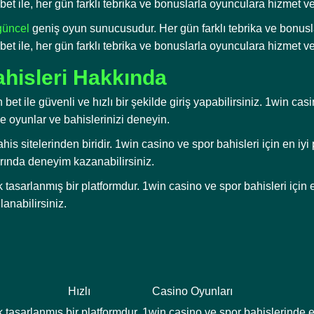
et ile, her gün farklı tebrika ve bonuslarla oyunculara hizmet ver
güncel
geniş oyun sunucusudur. Her gün farklı tebrika ve bonusl
et ile, her gün farklı tebrika ve bonuslarla oyunculara hizmet ver
hisleri Hakkında
bet ile güvenli ve hızlı bir şekilde giriş yapabilirsiniz. 1win cas
le oyunlar ve bahislerinizi deneyin.
is sitelerinden biridir. 1win casino ve spor bahisleri için en iyi p
arında deneyim kazanabilirsiniz.
k tasarlanmış bir platformdur. 1win casino ve spor bahisleri için 
lanabilirsiniz.
Hızlı
Casino Oyunları
k tasarlanmış bir platformdur. 1win casino ve spor bahislerinde e