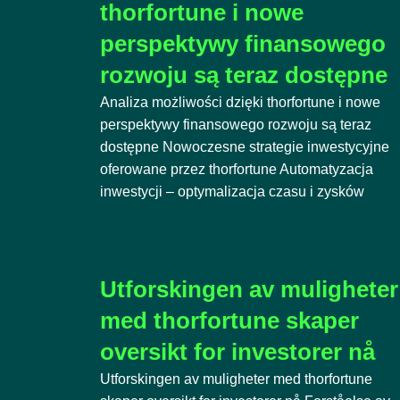
thorfortune i nowe
perspektywy finansowego
rozwoju są teraz dostępne
Analiza możliwości dzięki thorfortune i nowe
perspektywy finansowego rozwoju są teraz
dostępne Nowoczesne strategie inwestycyjne
oferowane przez thorfortune Automatyzacja
inwestycji – optymalizacja czasu i zysków
Utforskingen av muligheter
med thorfortune skaper
oversikt for investorer nå
Utforskingen av muligheter med thorfortune