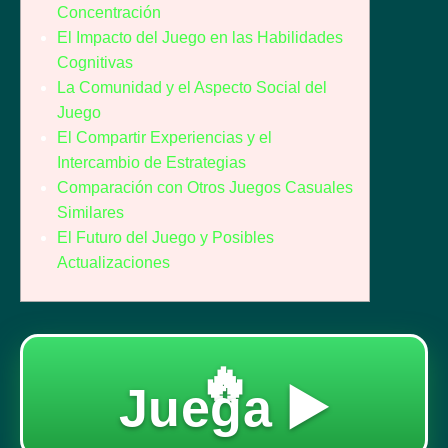
Concentración
El Impacto del Juego en las Habilidades
Cognitivas
La Comunidad y el Aspecto Social del
Juego
El Compartir Experiencias y el
Intercambio de Estrategias
Comparación con Otros Juegos Casuales
Similares
El Futuro del Juego y Posibles
Actualizaciones
🔥
Juega ▶️