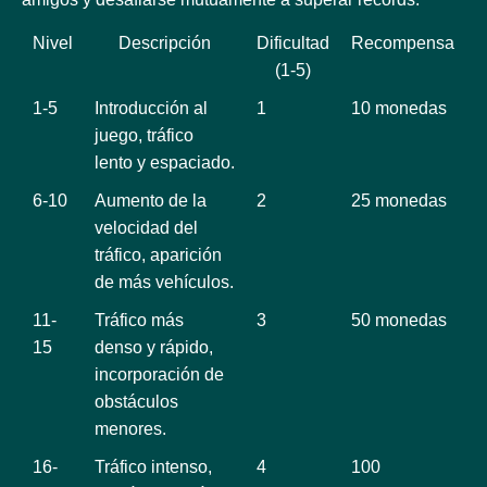
Nivel
Descripción
Dificultad
Recompensa
(1-5)
1-5
Introducción al
1
10 monedas
juego, tráfico
lento y espaciado.
6-10
Aumento de la
2
25 monedas
velocidad del
tráfico, aparición
de más vehículos.
11-
Tráfico más
3
50 monedas
15
denso y rápido,
incorporación de
obstáculos
menores.
16-
Tráfico intenso,
4
100