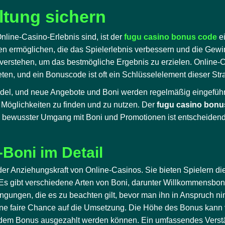
ltung sichern
line-Casino-Erlebnis sind, ist der
fugu casino bonus code
ei
 ermöglichen, die das Spielerlebnis verbessern und die Gewin
erstehen, um das bestmögliche Ergebnis zu erzielen. Online-C
eten, und ein Bonuscode ist oft ein Schlüsselelement dieser Stra
ndel, und neue Angebote und Boni werden regelmäßig eingeführ
Möglichkeiten zu finden und zu nutzen. Der
fugu casino bonu
in bewusster Umgang mit Boni und Promotionen ist entscheidend, 
-Boni im Detail
der Anziehungskraft von Online-Casinos. Sie bieten Spielern di
. Es gibt verschiedene Arten von Boni, darunter Willkommensbo
ngungen, die es zu beachten gilt, bevor man ihn in Anspruch 
ine faire Chance auf die Umsetzung. Die Höhe des Bonus kann
 dem Bonus ausgezahlt werden können. Ein umfassendes Verstä