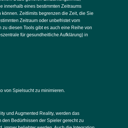
Sie innerhalb eines bestimmten Zeitraums
können. Zeitlimits begrenzen die Zeit, die Sie
estimmten Zeitraum oder unbefristet vom
h zu diesen Tools gibt es auch eine Reihe von
zentrale für gesundheitliche Aufklärung) in
o von Spielsucht zu minimieren.
ality und Augmented Reality, werden das
 den Bedürfnissen der Spieler gerecht zu
nd, immer beliebter werden. Auch die Integration