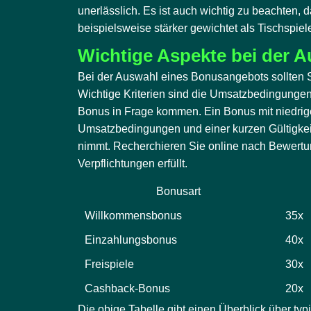
unerlässlich. Es ist auch wichtig zu beachten, 
beispielsweise stärker gewichtet als Tischspiel
Wichtige Aspekte bei der 
Bei der Auswahl eines Bonusangebots sollten S
Wichtige Kriterien sind die Umsatzbedingungen
Bonus in Frage kommen. Ein Bonus mit niedrige
Umsatzbedingungen und einer kurzen Gültigkeit
nimmt. Recherchieren Sie online nach Bewertun
Verpflichtungen erfüllt.
Bonusart
Willkommensbonus
35x
Einzahlungsbonus
40x
Freispiele
30x
Cashback-Bonus
20x
Die obige Tabelle gibt einen Überblick über t