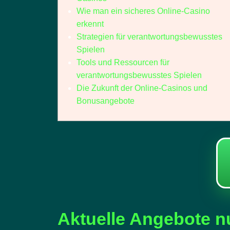
Wie man ein sicheres Online-Casino
erkennt
Strategien für verantwortungsbewusstes
Spielen
Tools und Ressourcen für
verantwortungsbewusstes Spielen
Die Zukunft der Online-Casinos und
Bonusangebote
Aktuelle Angebote n