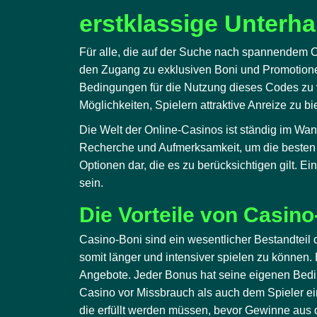
erstklassige Unterha
Für alle, die auf der Suche nach spannendem On
den Zugang zu exklusiven Boni und Promotionen
Bedingungen für die Nutzung dieses Codes zu v
Möglichkeiten, Spielern attraktive Anreize zu bi
Die Welt der Online-Casinos ist ständig im Wa
Recherche und Aufmerksamkeit, um die besten 
Optionen dar, die es zu berücksichtigen gilt. E
sein.
Die Vorteile von Casino
Casino-Boni sind ein wesentlicher Bestandteil 
somit länger und intensiver spielen zu können
Angebote. Jeder Bonus hat seine eigenen Bedi
Casino vor Missbrauch als auch dem Spieler e
die erfüllt werden müssen, bevor Gewinne aus