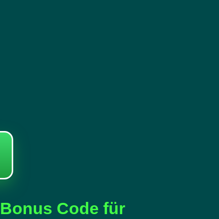
 Bonus Code für