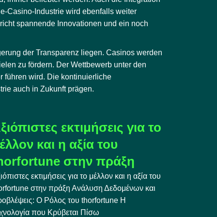
e-Casino-Industrie wird ebenfalls weiter
pricht spannende Innovationen und ein noch
gerung der Transparenz liegen. Casinos werden
elen zu fördern. Der Wettbewerb unter den
führen wird. Die kontinuierliche
rie auch in Zukunft prägen.
ξιόπιστες εκτιμήσεις για το
έλλον και η αξία του
horfortune στην πράξη
ιόπιστες εκτιμήσεις για το μέλλον και η αξία του
orfortune στην πράξη Ανάλυση Δεδομένων και
οβλέψεις: Ο Ρόλος του thorfortune Η
χνολογία που Κρύβεται Πίσω