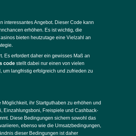
n interessantes Angebot. Dieser Code kann
nchancen erhöhen. Es ist wichtig, die
asinos bieten heutzutage eine Vielzahl an
tegie.
t. Es erfordert daher ein gewisses Maß an
s code
stellt dabei nur einen von vielen
um langfristig erfolgreich und zufrieden zu
e Möglichkeit, ihr Startguthaben zu erhöhen und
ni, Einzahlungsboni, Freispiele und Cashback-
nimmt. Diese Bedingungen sichern sowohl das
 variieren, ebenso wie die Umsatzbedingungen,
ndnis dieser Bedingungen ist daher