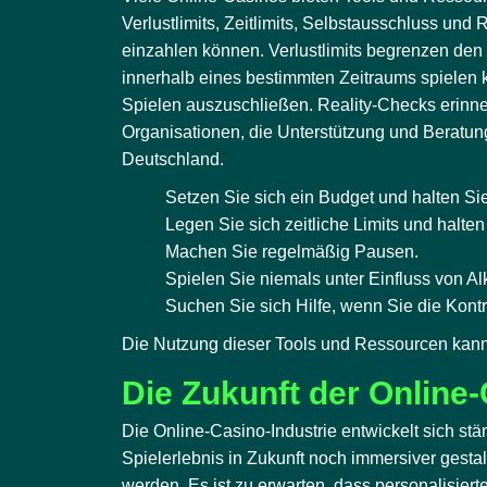
Verlustlimits, Zeitlimits, Selbstausschluss un
einzahlen können. Verlustlimits begrenzen den 
innerhalb eines bestimmten Zeitraums spielen k
Spielen auszuschließen. Reality-Checks erinner
Organisationen, die Unterstützung und Beratung
Deutschland.
Setzen Sie sich ein Budget und halten Sie
Legen Sie sich zeitliche Limits und halten
Machen Sie regelmäßig Pausen.
Spielen Sie niemals unter Einfluss von A
Suchen Sie sich Hilfe, wenn Sie die Kontro
Die Nutzung dieser Tools und Ressourcen kann 
Die Zukunft der Onlin
Die Online-Casino-Industrie entwickelt sich st
Spielerlebnis in Zukunft noch immersiver gest
werden. Es ist zu erwarten, dass personalisiert