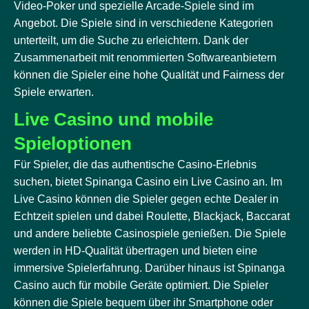
Video-Poker und spezielle Arcade-Spiele sind im
Angebot. Die Spiele sind in verschiedene Kategorien
unterteilt, um die Suche zu erleichtern. Dank der
Zusammenarbeit mit renommierten Softwareanbietern
können die Spieler eine hohe Qualität und Fairness der
Spiele erwarten.
Live Casino und mobile
Spieloptionen
Für Spieler, die das authentische Casino-Erlebnis
suchen, bietet Spinanga Casino ein Live Casino an. Im
Live Casino können die Spieler gegen echte Dealer in
Echtzeit spielen und dabei Roulette, Blackjack, Baccarat
und andere beliebte Casinospiele genießen. Die Spiele
werden in HD-Qualität übertragen und bieten eine
immersive Spielerfahrung. Darüber hinaus ist Spinanga
Casino auch für mobile Geräte optimiert. Die Spieler
können die Spiele bequem über ihr Smartphone oder