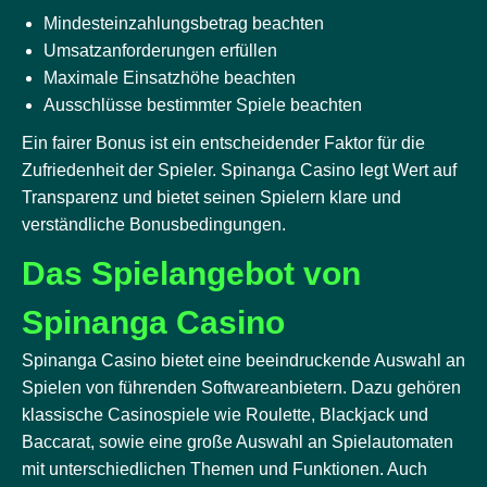
Mindesteinzahlungsbetrag beachten
Umsatzanforderungen erfüllen
Maximale Einsatzhöhe beachten
Ausschlüsse bestimmter Spiele beachten
Ein fairer Bonus ist ein entscheidender Faktor für die
Zufriedenheit der Spieler. Spinanga Casino legt Wert auf
Transparenz und bietet seinen Spielern klare und
verständliche Bonusbedingungen.
Das Spielangebot von
Spinanga Casino
Spinanga Casino bietet eine beeindruckende Auswahl an
Spielen von führenden Softwareanbietern. Dazu gehören
klassische Casinospiele wie Roulette, Blackjack und
Baccarat, sowie eine große Auswahl an Spielautomaten
mit unterschiedlichen Themen und Funktionen. Auch