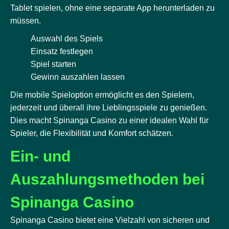
Tablet spielen, ohne eine separate App herunterladen zu
müssen.
Auswahl des Spiels
Einsatz festlegen
Spiel starten
Gewinn auszahlen lassen
Die mobile Spieloption ermöglicht es den Spielern,
jederzeit und überall ihre Lieblingsspiele zu genießen.
Dies macht Spinanga Casino zu einer idealen Wahl für
Spieler, die Flexibilität und Komfort schätzen.
Ein- und
Auszahlungsmethoden bei
Spinanga Casino
Spinanga Casino bietet eine Vielzahl von sicheren und