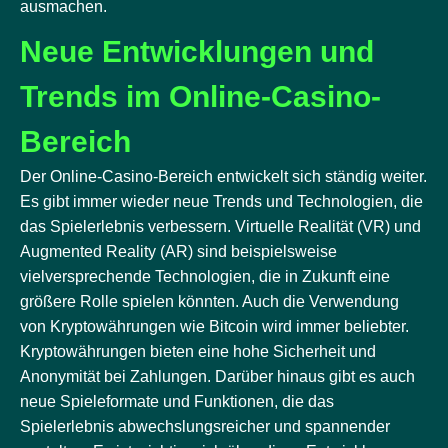
ausmachen.
Neue Entwicklungen und
Trends im Online-Casino-
Bereich
Der Online-Casino-Bereich entwickelt sich ständig weiter.
Es gibt immer wieder neue Trends und Technologien, die
das Spielerlebnis verbessern. Virtuelle Realität (VR) und
Augmented Reality (AR) sind beispielsweise
vielversprechende Technologien, die in Zukunft eine
größere Rolle spielen könnten. Auch die Verwendung
von Kryptowährungen wie Bitcoin wird immer beliebter.
Kryptowährungen bieten eine hohe Sicherheit und
Anonymität bei Zahlungen. Darüber hinaus gibt es auch
neue Spieleformate und Funktionen, die das
Spielerlebnis abwechslungsreicher und spannender