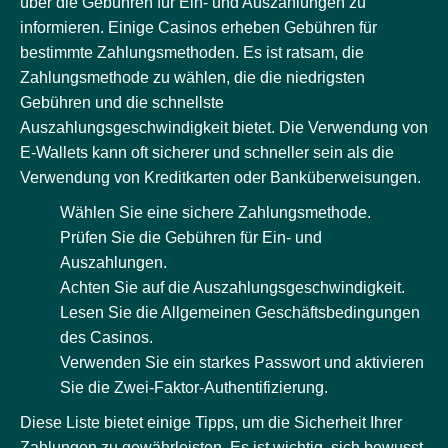
über die Gebühren für Ein- und Auszahlungen zu
informieren. Einige Casinos erheben Gebühren für
bestimmte Zahlungsmethoden. Es ist ratsam, die
Zahlungsmethode zu wählen, die die niedrigsten
Gebühren und die schnellste
Auszahlungsgeschwindigkeit bietet. Die Verwendung von
E-Wallets kann oft sicherer und schneller sein als die
Verwendung von Kreditkarten oder Banküberweisungen.
Wählen Sie eine sichere Zahlungsmethode.
Prüfen Sie die Gebühren für Ein- und
Auszahlungen.
Achten Sie auf die Auszahlungsgeschwindigkeit.
Lesen Sie die Allgemeinen Geschäftsbedingungen
des Casinos.
Verwenden Sie ein starkes Passwort und aktivieren
Sie die Zwei-Faktor-Authentifizierung.
Diese Liste bietet einige Tipps, um die Sicherheit Ihrer
Zahlungen zu gewährleisten. Es ist wichtig, sich bewusst