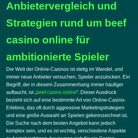
Anbietervergleich und
Strategien rund um beef
casino online für
ambitionierte Spieler
Die Welt der Online-Casinos ist stetig im Wandel, und
immer neue Anbieter versuchen, Spieler anzulocken. Ein
Begriff, der in diesem Zusammenhang immer häufiger
auftaucht, ist „
beef casino online
“. Dieser Ausdruck
bezieht sich auf eine bestimmte Art von Online-Casino-
Erlebnis, das oft durch aggressive Marketingstrategien
und eine große Auswahl an Spielen gekennzeichnet ist.
Die Suche nach dem besten Angebot kann jedoch
komplex sein, und es ist wichtig, verschiedene Aspekte