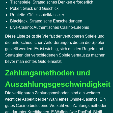
Tischspiele: Strategisches Denken erforderlich
Poker: Glück und Geschick
Roulette: Glücksspielklassiker
Blackjack: Strategische Entscheidungen
Live-Casino: Authentisches Casino-Erlebnis
Diese Liste zeigt die Vielfalt der verfügbaren Spiele und
die unterschiedlichen Anforderungen, die an die Spieler
gestellt werden. Es ist wichtig, sich mit den Regeln und
Strategien der verschiedenen Spiele vertraut zu machen,
bevor man echtes Geld einsetzt.
Zahlungsmethoden und
Auszahlungsgeschwindigkeit
Die verfügbaren Zahlungsmethoden sind ein weiterer
wichtiger Aspekt bei der Wahl eines Online-Casinos. Ein
gutes Casino bietet eine Vielzahl von Zahlungsmethoden
an, darunter Kreditkarten, E-Wallets (wie PayPal, Skrill