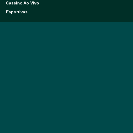
Cassino Ao Vivo
Esportivas