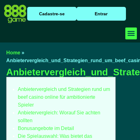
Cadastre-se
Entrar
Baixar
Caça N
Cassino
Home
»
Anbietervergleich_und_Strategien_rund_um_beef_casin
Anbietervergleich_und_Strat
Anbietervergleich und Strategien rund um
beef casino online für ambitionierte
Spieler
Anbietervergleich: Worauf Sie achten
sollten
Bonusangebote im Detail
Die Spielauswahl: Was bietet das