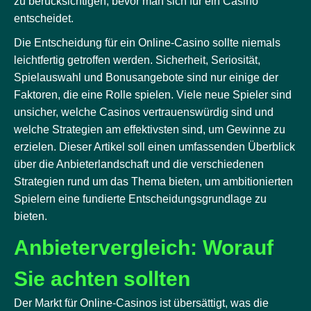
zu berücksichtigen, bevor man sich für ein Casino
entscheidet.
Die Entscheidung für ein Online-Casino sollte niemals
leichtfertig getroffen werden. Sicherheit, Seriosität,
Spielauswahl und Bonusangebote sind nur einige der
Faktoren, die eine Rolle spielen. Viele neue Spieler sind
unsicher, welche Casinos vertrauenswürdig sind und
welche Strategien am effektivsten sind, um Gewinne zu
erzielen. Dieser Artikel soll einen umfassenden Überblick
über die Anbieterlandschaft und die verschiedenen
Strategien rund um das Thema bieten, um ambitionierten
Spielern eine fundierte Entscheidungsgrundlage zu
bieten.
Anbietervergleich: Worauf
Sie achten sollten
Der Markt für Online-Casinos ist übersättigt, was die