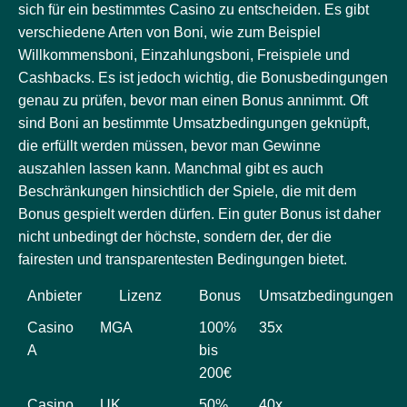
sich für ein bestimmtes Casino zu entscheiden. Es gibt
verschiedene Arten von Boni, wie zum Beispiel
Willkommensboni, Einzahlungsboni, Freispiele und
Cashbacks. Es ist jedoch wichtig, die Bonusbedingungen
genau zu prüfen, bevor man einen Bonus annimmt. Oft
sind Boni an bestimmte Umsatzbedingungen geknüpft,
die erfüllt werden müssen, bevor man Gewinne
auszahlen lassen kann. Manchmal gibt es auch
Beschränkungen hinsichtlich der Spiele, die mit dem
Bonus gespielt werden dürfen. Ein guter Bonus ist daher
nicht unbedingt der höchste, sondern der, der die
fairesten und transparentesten Bedingungen bietet.
Anbieter
Lizenz
Bonus
Umsatzbedingungen
Casino
MGA
100%
35x
A
bis
200€
Casino
UK
50%
40x