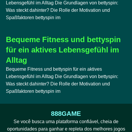
Lebensgefühl im Alltag Die Grundlagen von bettyspin:
Was steckt dahinter? Die Rolle der Motivation und
Spaßfaktoren bettyspin im
Bequeme Fitness und bettyspin
für ein aktives Lebensgefühl im
Alltag
Bequeme Fitness und bettyspin für ein aktives
Lebensgefühl im Alltag Die Grundlagen von bettyspin:
Was steckt dahinter? Die Rolle der Motivation und
Spaßfaktoren bettyspin im
888GAME
Se você busca uma plataforma confiável, cheia de
oportunidades para ganhar e repleta dos melhores jogos