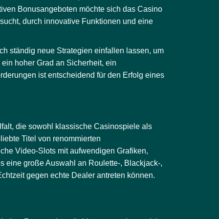
raktiven Bonusangeboten möchte sich das Casino
rsucht, durch innovative Funktionen und eine
h ständig neue Strategien einfallen lassen, um
ein hoher Grad an Sicherheit, ein
rderungen ist entscheidend für den Erfolg eines
falt, die sowohl klassische Casinospiele als
liebte Titel von renommierten
che Video-Slots mit aufwendigen Grafiken,
 eine große Auswahl an Roulette-, Blackjack-,
Echtzeit gegen echte Dealer antreten können.