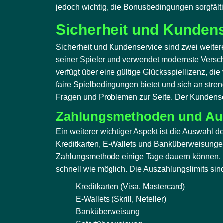
jedoch wichtig, die Bonusbedingungen sorgfält
Sicherheit und Kundens
Sicherheit und Kundenservice sind zwei weiter
seiner Spieler und verwendet modernste Versch
verfügt über eine gültige Glücksspiellizenz, di
faire Spielbedingungen bietet und sich an stre
Fragen und Problemen zur Seite. Der Kundenserv
Zahlungsmethoden und Au
Ein weiterer wichtiger Aspekt ist die Auswah
Kreditkarten, E-Wallets und Banküberweisunge
Zahlungsmethode einige Tage dauern können. D
schnell wie möglich. Die Auszahlungslimits s
Kreditkarten (Visa, Mastercard)
E-Wallets (Skrill, Neteller)
Banküberweisung