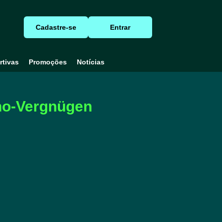
Cadastre-se
Entrar
rtivas
Promoções
Notícias
ino-Vergnügen