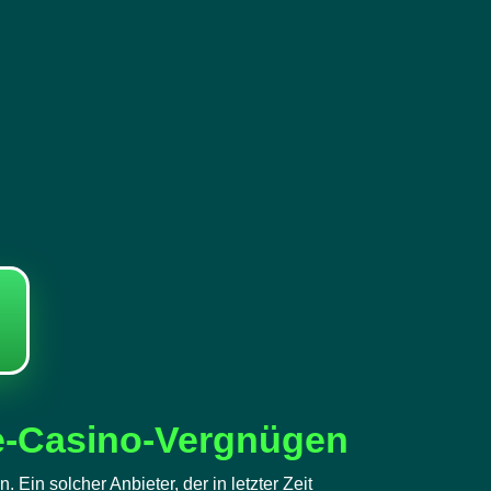
ne-Casino-Vergnügen
in solcher Anbieter, der in letzter Zeit