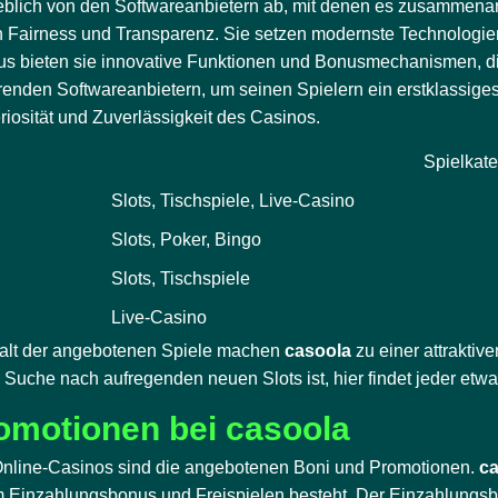
blich von den Softwareanbietern ab, mit denen es zusammenarb
h Fairness und Transparenz. Sie setzen modernste Technologien
naus bieten sie innovative Funktionen und Bonusmechanismen, 
renden Softwareanbietern, um seinen Spielern ein erstklassige
riosität und Zuverlässigkeit des Casinos.
Spielkat
Slots, Tischspiele, Live-Casino
Slots, Poker, Bingo
Slots, Tischspiele
Live-Casino
lfalt der angebotenen Spiele machen
casoola
zu einer attraktive
r Suche nach aufregenden neuen Slots ist, hier findet jeder e
motionen bei casoola
 Online-Casinos sind die angebotenen Boni und Promotionen.
c
 Einzahlungsbonus und Freispielen besteht. Der Einzahlungsbo