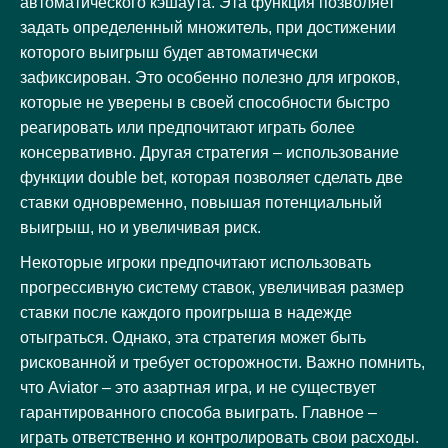
автоматического кэшаута. Эта функция позволяет
задать определенный множитель, при достижении
которого выигрыш будет автоматически
зафиксирован. Это особенно полезно для игроков,
которые не уверены в своей способности быстро
реагировать или предпочитают играть более
консервативно. Другая стратегия – использование
функции double bet, которая позволяет сделать две
ставки одновременно, повышая потенциальный
выигрыш, но и увеличивая риск.
Некоторые игроки предпочитают использовать
прогрессивную систему ставок, увеличивая размер
ставки после каждого проигрыша в надежде
отыграться. Однако, эта стратегия может быть
рискованной и требует осторожности. Важно помнить,
что Aviator – это азартная игра, и не существует
гарантированного способа выиграть. Главное –
играть ответственно и контролировать свои расходы.