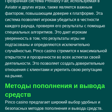
Прозрачная система Provably Fair, используемая в
Aviator и других играх, также является важным
фактором, повышающим доверие к платформе. Эта
система позволяет игрокам убедиться в честности
каждого раунда, проверяя его результаты с помощью
специальных алгоритмов. Это дает игрокам
уверенность в том, что результаты игры не
подтасованы и определяются исключительно
случайностью. Pinco casino стремится к максимальной
открытости и прозрачности во всех аспектах своей
деятельности. Это позволяет создать доверительные
отношения с клиентами и укрепить свою репутацию
на рынке.
Методы пополнения и вывода
средств
Pinco casino предлагает широкий выбор удобных и
безопасных методов пополнения и вывода средств.