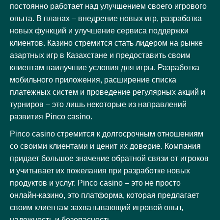
постоянно работает над улучшением своего игрового
опыта. В планах – внедрение новых игр, разработка
новых функций и улучшение сервиса поддержки
клиентов. Казино стремится стать лидером на рынке
азартных игр в Казахстане и предоставить своим
клиентам наилучшие условия для игры. Разработка
мобильного приложения, расширение списка
платежных систем и проведение регулярных акций и
турниров – это лишь некоторые из направлений
развития Pinco casino.
Pinco casino стремится к долгосрочным отношениям
со своими клиентами и ценит их доверие. Компания
придает большое значение обратной связи от игроков
и учитывает их пожелания при разработке новых
продуктов и услуг. Pinco casino – это не просто
онлайн-казино, это платформа, которая предлагает
своим клиентам захватывающий игровой опыт,
надежность и безопасность.