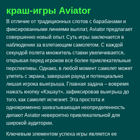
краш-игры Aviator
В отличие от традиционных слотов с барабанами и
фиксированными линиями выплат, Aviator предлагает
совершенно новый опыт. Суть игры заключается в
наблюдении за взлетающим самолетом. С каждой
секундой полета множитель ставки увеличивается,
открывая перед игроком все более привлекательные
перспективы. Однако, в любой момент самолет может
улететь с экрана, завершая раунд и потенциально
лишая игрока выигрыша. Главная задача – вовремя
нажать кнопку «Кэшаут», зафиксировав выигрыш до
того, как самолет исчезнет. Эта простота и
одновременно захватывающая неопределенность
делают Aviator невероятно привлекательной для
широкой аудитории.
Ключевым элементом успеха игры является ее