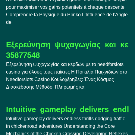
pour maximiser vos gains potentiels à chaque descente
Comprendre la Physique du Plinko L'Influence de l'Angle
de
Εξερεύνηση_ψυχαγωγίας_και_κερ
35877548
Εξερεύνηση ψυχαγωγίας και κερδών με το needforslots
casino για όλους τους παίκτες Η Ποικιλία Παιχνιδιών στο
Needforslots Casino Κουλοχέρηδες: Ένας Κόσμος
Διασκέδασης Μέθοδοι Πληρωμής και
Intuitive_gameplay_delivers_endle
Intuitive gameplay delivers endless thrills dodging traffic
in chickenroad adventures Understanding the Core
Mechanics of the Chicken Crossing Developing Reflexes