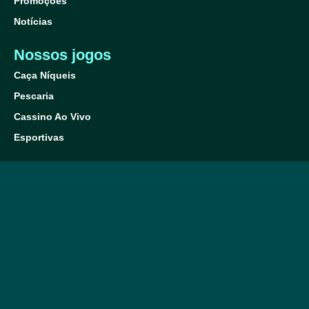
Promoções
Notícias
Nossos jogos
Caça Níqueis
Pescaria
Cassino Ao Vivo
Esportivas