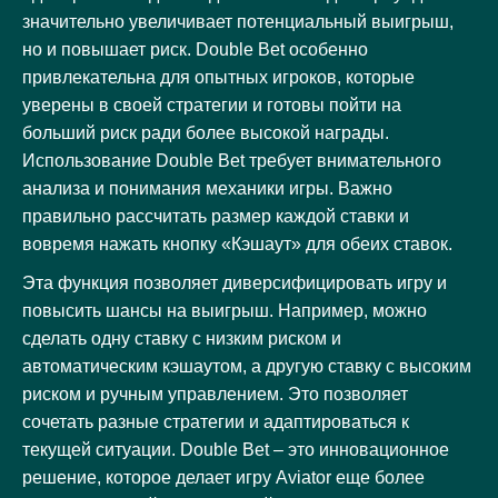
значительно увеличивает потенциальный выигрыш,
но и повышает риск. Double Bet особенно
привлекательна для опытных игроков, которые
уверены в своей стратегии и готовы пойти на
больший риск ради более высокой награды.
Использование Double Bet требует внимательного
анализа и понимания механики игры. Важно
правильно рассчитать размер каждой ставки и
вовремя нажать кнопку «Кэшаут» для обеих ставок.
Эта функция позволяет диверсифицировать игру и
повысить шансы на выигрыш. Например, можно
сделать одну ставку с низким риском и
автоматическим кэшаутом, а другую ставку с высоким
риском и ручным управлением. Это позволяет
сочетать разные стратегии и адаптироваться к
текущей ситуации. Double Bet – это инновационное
решение, которое делает игру Aviator еще более