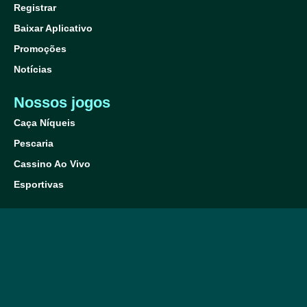
Registrar
Baixar Aplicativo
Promoções
Notícias
Nossos jogos
Caça Níqueis
Pescaria
Cassino Ao Vivo
Esportivas