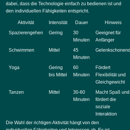
dabei, dass die Technologie einfach zu bedienen ist und
den individuellen Fähigkeiten entspricht.
Aktivität
Intensität
Dauer
Hinweis
Spazierengehen
Gering
30
Geeignet für
Minuten
Anfänger
Schwimmen
Mittel
45
Gelenkschonen
Minuten
Yoga
Gering
60
Fördert
bis Mittel
Minuten
Flexibilität und
Gleichgewicht
Tanzen
Mittel
30-60
Macht Spaß und
Minuten
fördert die
soziale
Interaktion
Die Wahl der richtigen Aktivität hängt von den
individuellen Fähigkeiten und Interessen ab. Es ist