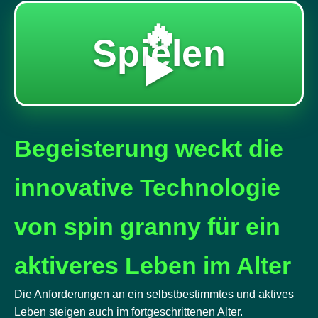
🔥
Spielen
▶️
Begeisterung weckt die
innovative Technologie
von spin granny für ein
aktiveres Leben im Alter
Die Anforderungen an ein selbstbestimmtes und aktives
Leben steigen auch im fortgeschrittenen Alter.