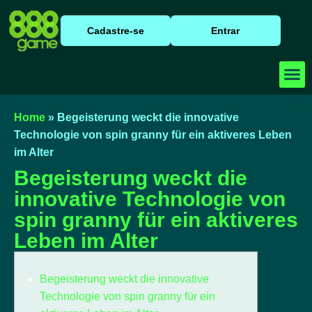
Cadastre-se
Entrar
Baixar
Caça N
Cassino
Home
»
Begeisterung weckt die innovative
Technologie von spin granny für ein aktiveres Leben
im Alter
Begeisterung weckt die
innovative Technologie von
spin granny für ein aktiveres
Leben im Alter
Begeisterung weckt die innovative
Technologie von spin granny für ein