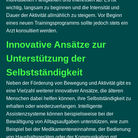
wichtig, langsam zu beginnen und die Intensität und
Dauer der Aktivität allmählich zu steigern. Vor Beginn
eines neuen Trainingsprogramms sollte jedoch stets ein
Arzt konsultiert werden.
Innovative Ansätze zur
Unterstützung der
Selbstständigkeit
Neben der Förderung von Bewegung und Aktivität gibt es
eine Vielzahl weiterer innovativer Ansätze, die älteren
Menschen dabei helfen können, ihre Selbstständigkeit zu
erhalten oder wiederzuerlangen. Intelligente
Assistenzsysteme können beispielsweise bei der
Bewältigung von Alltagsaufgaben unterstützen, wie zum
Beispiel bei der Medikamenteneinnahme, der Bedienung
von Haushaltsgeräten oder der Kommunikation mit