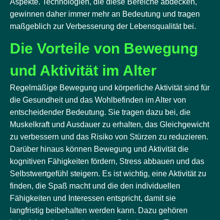
Aspekte. Technologien, die diese Bereiche abdecken,
gewinnen daher immer mehr an Bedeutung und tragen
maßgeblich zur Verbesserung der Lebensqualität bei.
Die Vorteile von Bewegung
und Aktivität im Alter
Regelmäßige Bewegung und körperliche Aktivität sind für
die Gesundheit und das Wohlbefinden im Alter von
entscheidender Bedeutung. Sie tragen dazu bei, die
Muskelkraft und Ausdauer zu erhalten, das Gleichgewicht
zu verbessern und das Risiko von Stürzen zu reduzieren.
Darüber hinaus können Bewegung und Aktivität die
kognitiven Fähigkeiten fördern, Stress abbauen und das
Selbstwertgefühl steigern. Es ist wichtig, eine Aktivität zu
finden, die Spaß macht und die den individuellen
Fähigkeiten und Interessen entspricht, damit sie
langfristig beibehalten werden kann. Dazu gehören