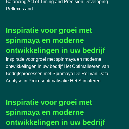
Balancing Act of Timing and Precision Developing
Reflexes and
Inspiratie voor groei met
spinmaya en moderne
ontwikkelingen in uw bedrijf
Inspiratie voor groei met spinmaya en moderne
ontwikkelingen in uw bedrijf Het Optimaliseren van
Bedrijfsprocessen met Spinmaya De Rol van Data-
Analyse in Procesoptimalisatie Het Stimuleren
Inspiratie voor groei met
spinmaya en moderne
ontwikkelingen in uw bedrijf