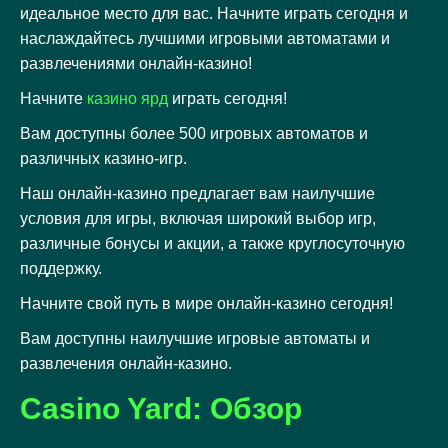
идеальное место для вас. Начните играть сегодня и
наслаждайтесь лучшими игровыми автоматами и
развлечениями онлайн-казино!
Начните
казино ярд
играть сегодня!
Вам доступны более 500 игровых автоматов и
различных казино-игр.
Наш онлайн-казино предлагает вам наилучшие
условия для игры, включая широкий выбор игр,
различные бонусы и акции, а также круглосуточную
поддержку.
Начните свой путь в мире онлайн-казино сегодня!
Вам доступны наилучшие игровые автоматы и
развлечения онлайн-казино.
Casino Yard: Обзор