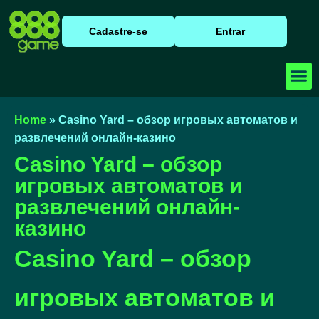
Cadastre-se
Entrar
Baixar
Caça N
Cassino
Home
»
Casino Yard – обзор игровых автоматов и
развлечений онлайн-казино
Casino Yard – обзор
игровых автоматов и
развлечений онлайн-
казино
Casino Yard – обзор
игровых автоматов и