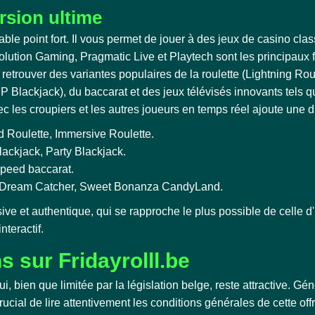
ersion ultime
table point fort. Il vous permet de jouer à des jeux de casino cla
volution Gaming, Pragmatic Live et Playtech sont les principaux 
retrouver des variantes populaires de la roulette (Lightning Ro
 VIP Blackjack), du baccarat et des jeux télévisés innovants te
les croupiers et les autres joueurs en temps réel ajoute une di
ed Roulette, Immersive Roulette.
Blackjack, Party Blackjack.
speed baccarat.
e, Dream Catcher, Sweet Bonanza CandyLand.
ve et authentique, qui se rapproche le plus possible de celle d'u
teractif.
 sur Fridayrolll.be
i, bien que limitée par la législation belge, reste attractive. Gé
rucial de lire attentivement les conditions générales de cette o