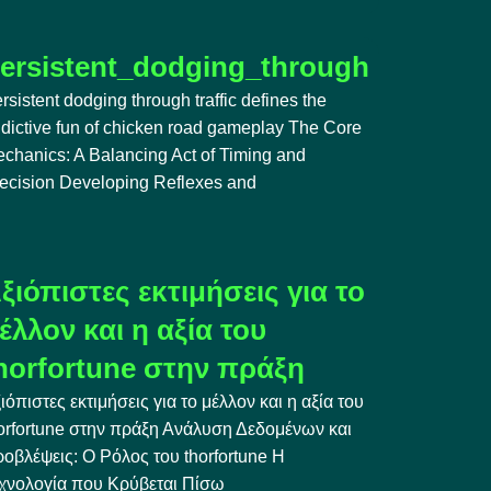
maximální_zisk
ring_the_thrilling_challenge_of_chi
ersistent_dodging_through_traffic_
rsistent dodging through traffic defines the
dictive fun of chicken road gameplay The Core
chanics: A Balancing Act of Timing and
ecision Developing Reflexes and
ξιόπιστες εκτιμήσεις για το
έλλον και η αξία του
horfortune στην πράξη
ιόπιστες εκτιμήσεις για το μέλλον και η αξία του
orfortune στην πράξη Ανάλυση Δεδομένων και
οβλέψεις: Ο Ρόλος του thorfortune Η
χνολογία που Κρύβεται Πίσω