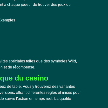
tant à chaque joueur de trouver des jeux qui
Exemples
lités spéciales telles que des symboles Wild,
ion et de récompense.
tique du casino
jeux de table. Vous y trouverez des variantes
ersions, offrant différentes règles et mises pour
 de suivre l'action en temps réel. La qualité