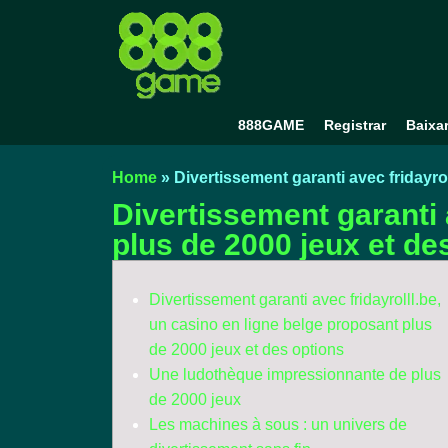
888GAME
Registrar
Baixar
Home
»
Divertissement garanti avec fridayro
Divertissement garanti 
plus de 2000 jeux et de
Divertissement garanti avec fridayrolll.be,
un casino en ligne belge proposant plus
de 2000 jeux et des options
Une ludothèque impressionnante de plus
de 2000 jeux
Les machines à sous : un univers de