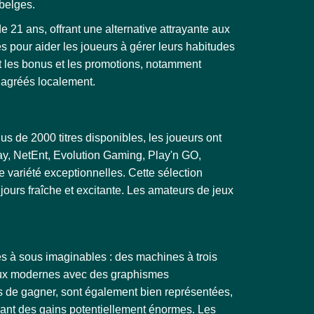
belges.
 21 ans, offrant une alternative attrayante aux
rés pour aider les joueurs à gérer leurs habitudes
nt les bonus et les promotions, notamment
s agréés localement.
us de 2000 titres disponibles, les joueurs ont
lay, NetEnt, Evolution Gaming, Play'n GO,
 variété exceptionnelles. Cette sélection
ours fraîche et excitante. Les amateurs de jeux
es à sous imaginables : des machines à trois
eaux modernes avec des graphismes
s de gagner, sont également bien représentées,
rant des gains potentiellement énormes. Les