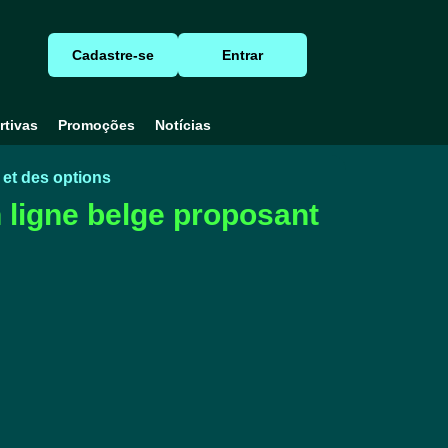
Cadastre-se
Entrar
rtivas
Promoções
Notícias
 et des options
n ligne belge proposant