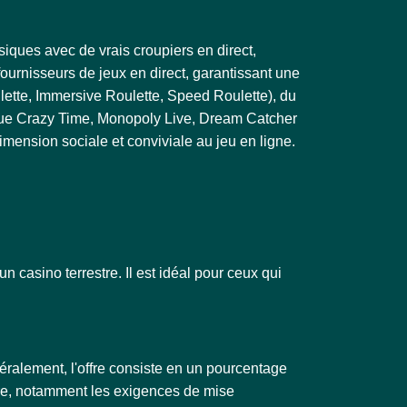
ssiques avec de vrais croupiers en direct,
fournisseurs de jeux en direct, garantissant une
ulette, Immersive Roulette, Speed Roulette), du
ls que Crazy Time, Monopoly Live, Dream Catcher
mension sociale et conviviale au jeu en ligne.
n casino terrestre. Il est idéal pour ceux qui
néralement, l'offre consiste en un pourcentage
ffre, notamment les exigences de mise