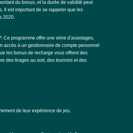
ontant du bonus, et la durée de validité peut
 Il est important de se rappeler que les
s 2020.
P. Ce programme offre une série d'avantages,
un accès à un gestionnaire de compte personnel
ue les bonus de recharge vous offrent des
 des tirages au sort, des tournois et des
einement de leur expérience de jeu.