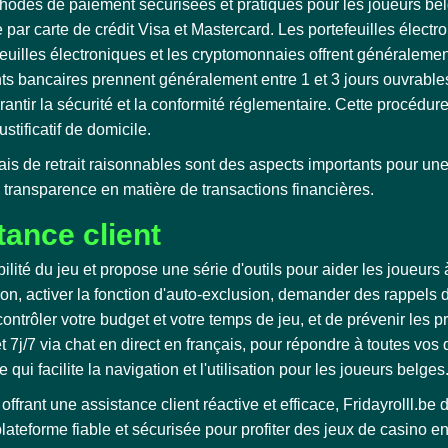
hodes de paiement sécurisées et pratiques pour les joueurs be
par carte de crédit Visa et Mastercard. Les portefeuilles électro
feuilles électroniques et les cryptomonnaies offrent généralemen
ts bancaires prennent généralement entre 1 et 3 jours ouvrable
rantir la sécurité et la conformité réglementaire. Cette procédure
ustificatif de domicile.
is de retrait raisonnables sont des aspects importants pour une
 sa transparence en matière de transactions financières.
tance client
bilité du jeu et propose une série d'outils pour aider les joueur
sion, activer la fonction d'auto-exclusion, demander des rappels d
ontrôler votre budget et votre temps de jeu, et de prévenir les 
 7j/7 via chat en direct en français, pour répondre à toutes vos
 qui facilite la navigation et l'utilisation pour les joueurs belges
 offrant une assistance client réactive et efficace, Fridayrolll.
plateforme fiable et sécurisée pour profiter des jeux de casino e