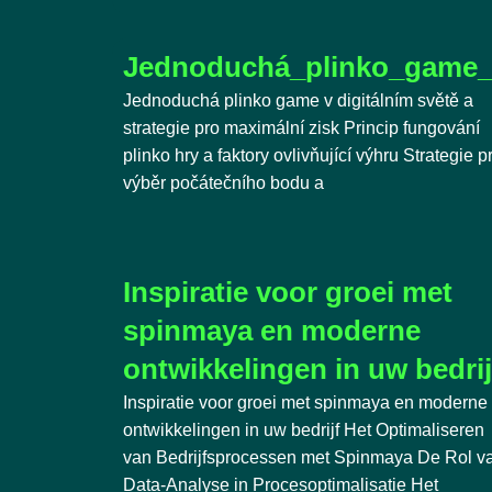
Jednoduchá_plinko_game_v
Jednoduchá plinko game v digitálním světě a
strategie pro maximální zisk Princip fungování
plinko hry a faktory ovlivňující výhru Strategie p
výběr počátečního bodu a
Inspiratie voor groei met
spinmaya en moderne
ontwikkelingen in uw bedrij
Inspiratie voor groei met spinmaya en moderne
ontwikkelingen in uw bedrijf Het Optimaliseren
van Bedrijfsprocessen met Spinmaya De Rol v
Data-Analyse in Procesoptimalisatie Het