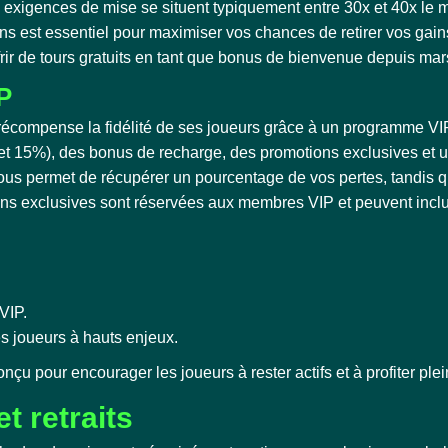
s exigences de mise se situent typiquement entre 30x et 40x le m
s est essentiel pour maximiser vos chances de retirer vos gains.
rir de tours gratuits en tant que bonus de bienvenue depuis mar
P
récompense la fidélité de ses joueurs grâce à un programme VI
t 15%), des bonus de recharge, des promotions exclusives et 
ous permet de récupérer un pourcentage de vos pertes, tandis q
ns exclusives sont réservées aux membres VIP et peuvent inclure
VIP.
s joueurs à hauts enjeux.
onçu pour encourager les joueurs à rester actifs et à profiter pl
t retraits