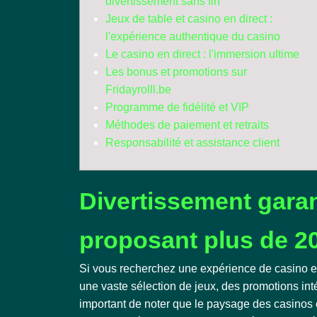
divertissement sans fin
Jeux de table et casino en direct :
l'expérience authentique du casino
Le casino en direct : l'immersion ultime
Les bonus et promotions sur
Fridayrolll.be
Programme de fidélité et VIP
Méthodes de paiement et retraits
Responsabilité et assistance client
Divertissement garant
proposant plus de 20
Si vous recherchez une expérience de casino en 
une vaste sélection de jeux, des promotions int
important de noter que le paysage des casinos 