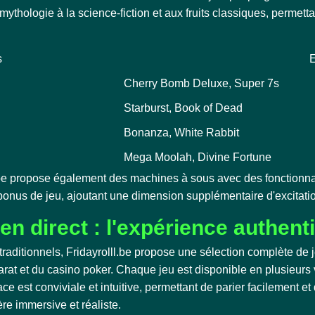
 mythologie à la science-fiction et aux fruits classiques, permet
s
Cherry Bomb Deluxe, Super 7s
Starburst, Book of Dead
Bonanza, White Rabbit
Mega Moolah, Divine Fortune
l.be propose également des machines à sous avec des fonctionna
s bonus de jeu, ajoutant une dimension supplémentaire d'excitat
 en direct : l'expérience authen
traditionnels, Fridayrolll.be propose une sélection complète de 
arat et du casino poker. Chaque jeu est disponible en plusieurs v
ce est conviviale et intuitive, permettant de parier facilement et
e immersive et réaliste.