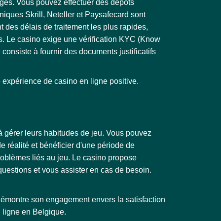
lges. Vous pouvez effectuer des dépôts
niques Skrill, Neteller et Paysafecard sont
t des délais de traitement les plus rapides,
s. Le casino exige une vérification KYC (Know
 consiste à fournir des documents justificatifs
 expérience de casino en ligne positive.
s à gérer leurs habitudes de jeu. Vous pouvez
e réalité et bénéficier d'une période de
problèmes liés au jeu. Le casino propose
 questions et vous assister en cas de besoin.
.
be démontre son engagement envers la satisfaction
n ligne en Belgique.