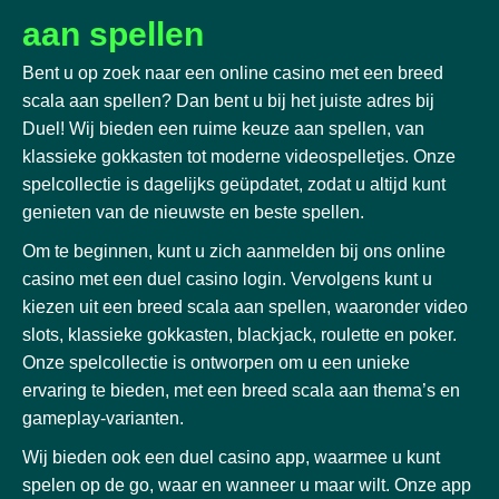
aan spellen
Bent u op zoek naar een online casino met een breed
scala aan spellen? Dan bent u bij het juiste adres bij
Duel! Wij bieden een ruime keuze aan spellen, van
klassieke gokkasten tot moderne videospelletjes. Onze
spelcollectie is dagelijks geüpdatet, zodat u altijd kunt
genieten van de nieuwste en beste spellen.
Om te beginnen, kunt u zich aanmelden bij ons online
casino met een duel casino login. Vervolgens kunt u
kiezen uit een breed scala aan spellen, waaronder video
slots, klassieke gokkasten, blackjack, roulette en poker.
Onze spelcollectie is ontworpen om u een unieke
ervaring te bieden, met een breed scala aan thema’s en
gameplay-varianten.
Wij bieden ook een duel casino app, waarmee u kunt
spelen op de go, waar en wanneer u maar wilt. Onze app