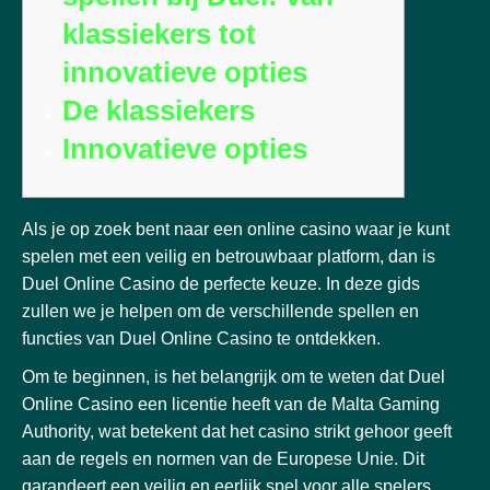
klassiekers tot
innovatieve opties
De klassiekers
Innovatieve opties
Als je op zoek bent naar een online casino waar je kunt
spelen met een veilig en betrouwbaar platform, dan is
Duel Online Casino de perfecte keuze. In deze gids
zullen we je helpen om de verschillende spellen en
functies van Duel Online Casino te ontdekken.
Om te beginnen, is het belangrijk om te weten dat Duel
Online Casino een licentie heeft van de Malta Gaming
Authority, wat betekent dat het casino strikt gehoor geeft
aan de regels en normen van de Europese Unie. Dit
garandeert een veilig en eerlijk spel voor alle spelers.