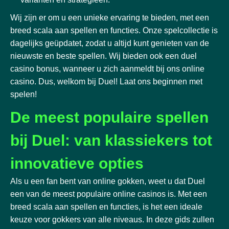
Wij zijn er om u een unieke ervaring te bieden, met een
breed scala aan spellen en functies. Onze spelcollectie is
dagelijks geüpdatet, zodat u altijd kunt genieten van de
nieuwste en beste spellen. Wij bieden ook een duel
casino bonus, wanneer u zich aanmeldt bij ons online
casino. Dus, welkom bij Duel! Laat ons beginnen met
spelen!
De meest populaire spellen
bij Duel: van klassiekers tot
innovatieve opties
Als u een fan bent van online gokken, weet u dat Duel
een van de meest populaire online casinos is. Met een
breed scala aan spellen en functies, is het een ideale
keuze voor gokkers van alle niveaus. In deze gids zullen