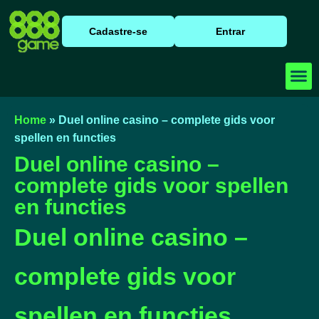
Cadastre-se
Entrar
Baixar
Caça N
Cassino
Home
»
Duel online casino – complete gids voor
spellen en functies
Duel online casino –
complete gids voor spellen
en functies
Duel online casino –
complete gids voor
spellen en functies