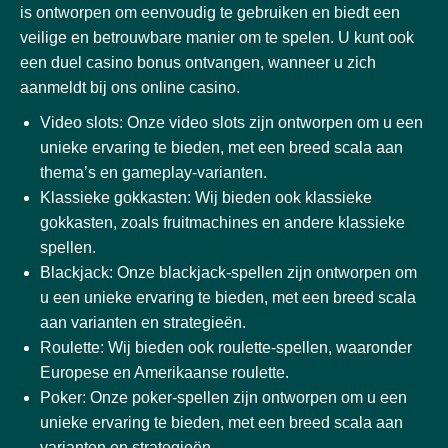
is ontworpen om eenvoudig te gebruiken en biedt een
veilige en betrouwbare manier om te spelen. U kunt ook
een duel casino bonus ontvangen, wanneer u zich
aanmeldt bij ons online casino.
Video slots: Onze video slots zijn ontworpen om u een
unieke ervaring te bieden, met een breed scala aan
thema’s en gameplay-varianten.
Klassieke gokkasten: Wij bieden ook klassieke
gokkasten, zoals fruitmachines en andere klassieke
spellen.
Blackjack: Onze blackjack-spellen zijn ontworpen om
u een unieke ervaring te bieden, met een breed scala
aan varianten en strategieën.
Roulette: Wij bieden ook roulette-spellen, waaronder
Europese en Amerikaanse roulette.
Poker: Onze poker-spellen zijn ontworpen om u een
unieke ervaring te bieden, met een breed scala aan
varianten en strategieën.