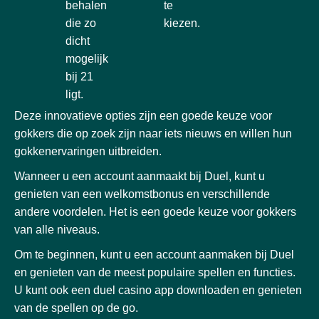
behalen
te
die zo
kiezen.
dicht
mogelijk
bij 21
ligt.
Deze innovatieve opties zijn een goede keuze voor
gokkers die op zoek zijn naar iets nieuws en willen hun
gokkenervaringen uitbreiden.
Wanneer u een account aanmaakt bij Duel, kunt u
genieten van een welkomstbonus en verschillende
andere voordelen. Het is een goede keuze voor gokkers
van alle niveaus.
Om te beginnen, kunt u een account aanmaken bij Duel
en genieten van de meest populaire spellen en functies.
U kunt ook een duel casino app downloaden en genieten
van de spellen op de go.