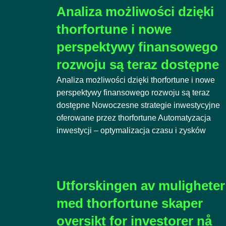
Analiza możliwości dzięki
thorfortune i nowe
perspektywy finansowego
rozwoju są teraz dostępne
Analiza możliwości dzięki thorfortune i nowe
perspektywy finansowego rozwoju są teraz
dostępne Nowoczesne strategie inwestycyjne
oferowane przez thorfortune Automatyzacja
inwestycji – optymalizacja czasu i zysków
Utforskingen av muligheter
med thorfortune skaper
oversikt for investorer nå