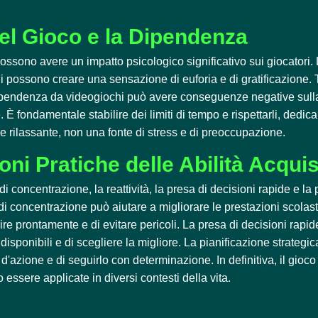
el Gioco e la Dipendenza
ossono avere un impatto psicologico significativo sui giocatori. 
li possono creare una sensazione di euforia e di gratificazione.
ipendenza da videogiochi può avere conseguenze negative sulla
 fondamentale stabilire dei limiti di tempo e rispettarli, dedican
 rilassante, non una fonte di stress e di preoccupazione.
ioni Pratiche delle Abilità Acquis
i concentrazione, la reattività, la presa di decisioni rapide e la 
i concentrazione può aiutare a migliorare le prestazioni scolasti
e prontamente e di evitare pericoli. La presa di decisioni rapide
sponibili e di scegliere la migliore. La pianificazione strategic
d'azione e di seguirlo con determinazione. In definitiva, il gio
essere applicate in diversi contesti della vita.