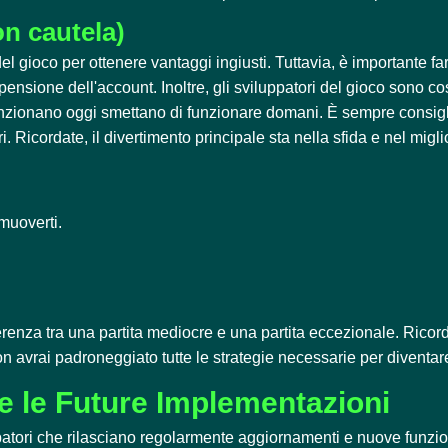
on cautela)
 del gioco per ottenere vantaggi ingiusti. Tuttavia, è importante fa
pensione dell'account. Inoltre, gli sviluppatori del gioco sono c
funzionano oggi smettano di funzionare domani. È sempre consigli
ori. Ricordate, il divertimento principale sta nella sfida e nel mig
muoverti.
erenza tra una partita mediocre e una partita eccezionale. Ricord
on avrai padroneggiato tutte le strategie necessarie per diventa
e le Future Implementazioni
ppatori che rilasciano regolarmente aggiornamenti e nuove funzion