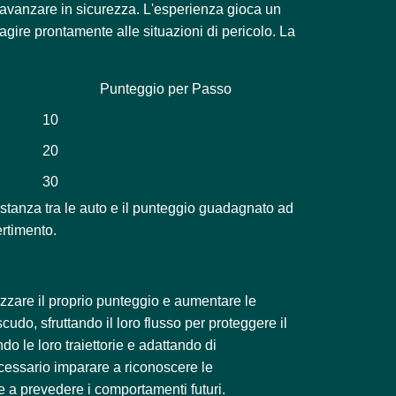
r avanzare in sicurezza. L'esperienza gioca un
eagire prontamente alle situazioni di pericolo. La
Punteggio per Passo
10
20
30
a distanza tra le auto e il punteggio guadagnato ad
ertimento.
zzare il proprio punteggio e aumentare le
udo, sfruttando il loro flusso per proteggere il
do le loro traiettorie e adattando di
cessario imparare a riconoscere le
 a prevedere i comportamenti futuri.