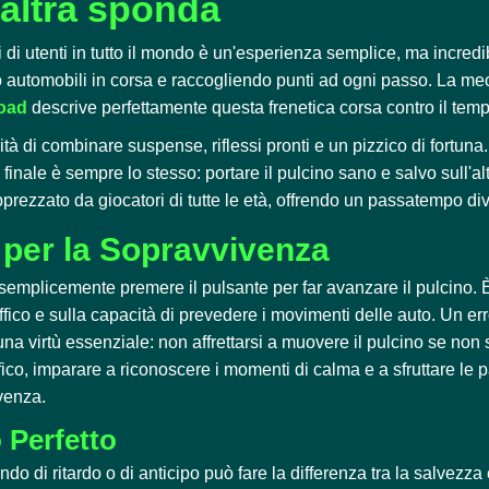
laltra sponda
ni di utenti in tutto il mondo è un'esperienza semplice, ma incred
do automobili in corsa e raccogliendo punti ad ogni passo. La me
oad
descrive perfettamente questa frenetica corsa contro il tempo
tà di combinare suspense, riflessi pronti e un pizzico di fortuna. 
o finale è sempre lo stesso: portare il pulcino sano e salvo sull'a
prezzato da giocatori di tutte le età, offrendo un passatempo div
 per la Sopravvivenza
semplicemente premere il pulsante per far avanzare il pulcino. 
affico e sulla capacità di prevedere i movimenti delle auto. Un e
una virtù essenziale: non affrettarsi a muovere il pulcino se non
ffico, imparare a riconoscere i momenti di calma e a sfruttare le 
venza.
 Perfetto
ndo di ritardo o di anticipo può fare la differenza tra la salvezz