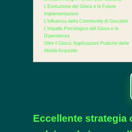
L'Evoluzione del Gioco e le Future
Implementazioni
L'Influenza della Community di Giocatori
L'Impatto Psicologico del Gioco e la
Dipendenza
Oltre il Gioco: Applicazioni Pratiche delle
Abilità Acquisite
Eccellente strategia 