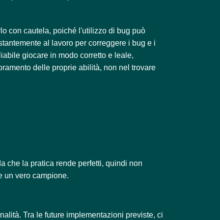
rlo con cautela, poiché l'utilizzo di bug può
ostantemente al lavoro per correggere i bug e i
abile giocare in modo corretto e leale,
lioramento delle proprie abilità, non nel trovare
a che la pratica rende perfetti, quindi non
re un vero campione.
alità. Tra le future implementazioni previste, ci