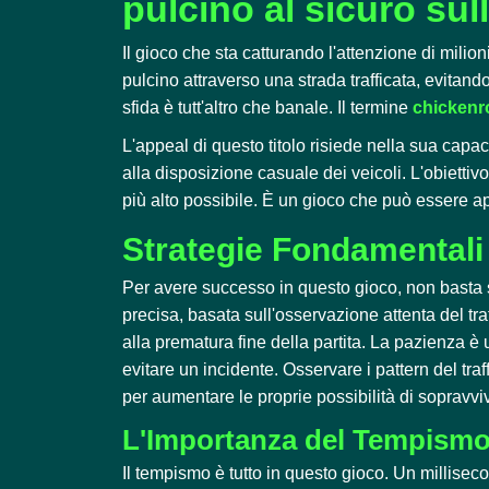
pulcino al sicuro sul
Il gioco che sta catturando l'attenzione di milio
pulcino attraverso una strada trafficata, evitan
sfida è tutt'altro che banale. Il termine
chickenr
L'appeal di questo titolo risiede nella sua capaci
alla disposizione casuale dei veicoli. L'obiettiv
più alto possibile. È un gioco che può essere ap
Strategie Fondamentali
Per avere successo in questo gioco, non basta 
precisa, basata sull'osservazione attenta del tr
alla prematura fine della partita. La pazienza è 
evitare un incidente. Osservare i pattern del tra
per aumentare le proprie possibilità di sopravvi
L'Importanza del Tempismo
Il tempismo è tutto in questo gioco. Un milliseco