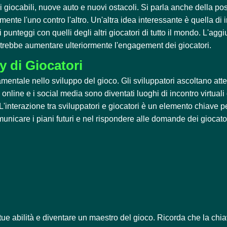
i giocabili, nuove auto e nuovi ostacoli. Si parla anche della pos
mente l'uno contro l'altro. Un'altra idea interessante è quella di
 punteggi con quelli degli altri giocatori di tutto il mondo. L'aggi
 potrebbe aumentare ulteriormente l'engagement dei giocatori.
y di Giocatori
entale nello sviluppo del gioco. Gli sviluppatori ascoltano atte
 online e i social media sono diventati luoghi di incontro virtuali
'interazione tra sviluppatori e giocatori è un elemento chiave p
unicare i piani futuri e nel rispondere alle domande dei giocator
tue abilità e diventare un maestro del gioco. Ricorda che la chi