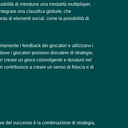
sibilità di introdurre una modalità multiplayer,
 integrare una classifica globale, che
unta di elementi social, come la possibilità di
ntamente i feedback dei giocatori e utilizzano i
 dove i giocatori possono discutere di strategie,
er creare un gioco coinvolgente e duraturo nel
i contribuisce a creare un senso di fiducia e di
ave del successo è la combinazione di strategia,