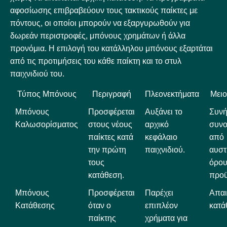
αφοσίωσης επιβραβεύουν τους τακτικούς παίκτες με
πόντους, οι οποίοι μπορούν να εξαργυρωθούν για
δωρεάν περιστροφές, μπόνους χρημάτων ή άλλα
προνόμια. Η επιλογή του κατάλληλου μπόνους εξαρτάται
από τις προτιμήσεις του κάθε παίκτη και το στυλ
παιχνιδιού του.
Τύπος Μπόνους
Περιγραφή
Πλεονεκτήματα
Μειο
Μπόνους
Προσφέρεται
Αυξάνει το
Συν
Καλωσορίσματος
στους νέους
αρχικό
συνο
παίκτες κατά
κεφάλαιο
από
την πρώτη
παιχνιδιού.
αυστ
τους
όρου
κατάθεση.
προϋ
Μπόνους
Προσφέρεται
Παρέχει
Απαι
Κατάθεσης
όταν ο
επιπλέον
κατά
παίκτης
χρήματα για