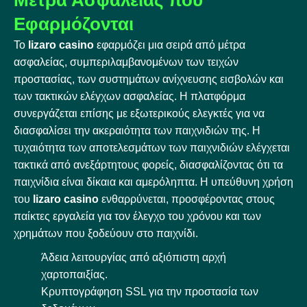
Εφαρμόζονται
Το
lizaro casino
εφαρμόζει μια σειρά από μέτρα
ασφαλείας, συμπεριλαμβανομένων των τειχών
προστασίας, των συστημάτων ανίχνευσης εισβολών και
των τακτικών ελέγχων ασφαλείας. Η πλατφόρμα
συνεργάζεται επίσης με εξωτερικούς ελεγκτές για να
διασφαλίσει την ακεραιότητα των παιχνιδιών της. Η
τυχαιότητα των αποτελεσμάτων των παιχνιδιών ελέγχεται
τακτικά από ανεξάρτητους φορείς, διασφαλίζοντας ότι τα
παιχνίδια είναι δίκαια και αμερόληπτα. Η υπεύθυνη χρήση
του
lizaro casino
ενθαρρύνεται, προσφέροντας στους
παίκτες εργαλεία για τον έλεγχο του χρόνου και των
χρημάτων που ξοδεύουν στο παιχνίδι.
Άδεια λειτουργίας από αξιόπιστη αρχή
χαρτοπαιξίας.
Κρυπτογράφηση SSL για την προστασία των