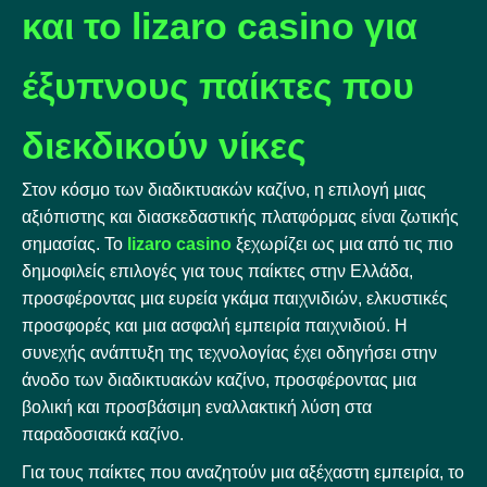
και το lizaro casino για
έξυπνους παίκτες που
διεκδικούν νίκες
Στον κόσμο των διαδικτυακών καζίνο, η επιλογή μιας
αξιόπιστης και διασκεδαστικής πλατφόρμας είναι ζωτικής
σημασίας. Το
lizaro casino
ξεχωρίζει ως μια από τις πιο
δημοφιλείς επιλογές για τους παίκτες στην Ελλάδα,
προσφέροντας μια ευρεία γκάμα παιχνιδιών, ελκυστικές
προσφορές και μια ασφαλή εμπειρία παιχνιδιού. Η
συνεχής ανάπτυξη της τεχνολογίας έχει οδηγήσει στην
άνοδο των διαδικτυακών καζίνο, προσφέροντας μια
βολική και προσβάσιμη εναλλακτική λύση στα
παραδοσιακά καζίνο.
Για τους παίκτες που αναζητούν μια αξέχαστη εμπειρία, το