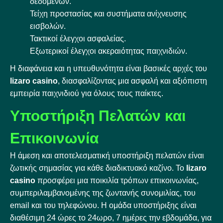
δεδομένων.
Τείχη προστασίας και συστήματα ανίχνευσης
εισβολών.
Τακτικοί έλεγχοι ασφαλείας.
Εξωτερικοί έλεγχοι ακεραιότητας παιχνιδιών.
Η διαφάνεια και η υπευθυνότητα είναι βασικές αρχές του
lizaro casino
, διασφαλίζοντας μια ασφαλή και αξιόπιστη
εμπειρία παιχνιδιού για όλους τους παίκτες.
Υποστήριξη Πελατών και
Επικοινωνία
Η άμεση και αποτελεσματική υποστήριξη πελατών είναι
ζωτικής σημασίας για κάθε διαδικτυακό καζίνο. Το
lizaro
casino
προσφέρει μια ποικιλία τρόπων επικοινωνίας,
συμπεριλαμβανομένης της ζωντανής συνομιλίας, του
email και του τηλεφώνου. Η ομάδα υποστήριξης είναι
διαθέσιμη 24 ώρες το 24ωρο, 7 ημέρες την εβδομάδα, για