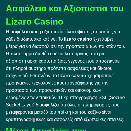
Ασφάλεια και Αξιοπιστία του
Lizaro Casino
Η ασφάλεια και η αξιοπιστία είναι υψίστης σημασίας για
κάθε διαδικτυακό καζίνο. Το
lizaro casino
έχει λάβει
μέτρα για να διασφαλίσει την προστασία των παικτών του.
Η πλατφόρμα διαθέτει άδεια λειτουργίας από μια
αξιόπιστη αρχή χαρτοπαιξίας, γεγονός που αποδεικνύει
ότι πληροί αυστηρά πρότυπα ασφάλειας και δίκαιου
παιχνιδιού. Επιπλέον, το
lizaro casino
χρησιμοποιεί
προηγμένες τεχνολογίες κρυπτογράφησης για την
προστασία των προσωπικών και οικονομικών
δεδομένων των παικτών. Η κρυπτογράφηση SSL (Secure
Socket Layer) διασφαλίζει ότι όλες οι πληροφορίες που
μεταφέρονται μεταξύ του παίκτη και του καζίνο είναι
κρυπτογραφημένες και ασφαλείς από εξωτερικές απειλές.
Μέτρα Ασφαλείας που