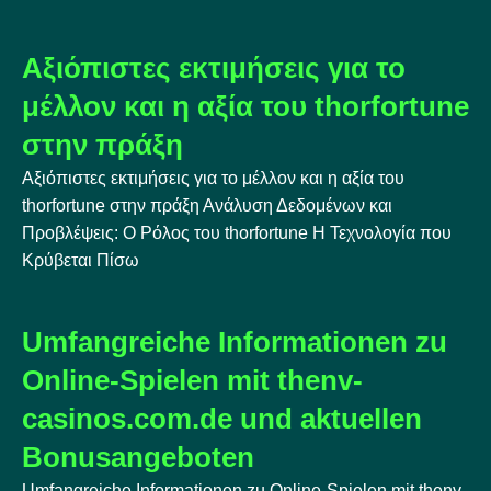
Αξιόπιστες εκτιμήσεις για το
μέλλον και η αξία του thorfortune
στην πράξη
Αξιόπιστες εκτιμήσεις για το μέλλον και η αξία του
thorfortune στην πράξη Ανάλυση Δεδομένων και
Προβλέψεις: Ο Ρόλος του thorfortune Η Τεχνολογία που
Κρύβεται Πίσω
Umfangreiche Informationen zu
Online-Spielen mit thenv-
casinos.com.de und aktuellen
Bonusangeboten
Umfangreiche Informationen zu Online-Spielen mit thenv-