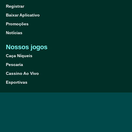
Registrar
Baixar Aplicativo
Promoções
Notícias
Nossos jogos
Caça Níqueis
Pescaria
Cassino Ao Vivo
Esportivas