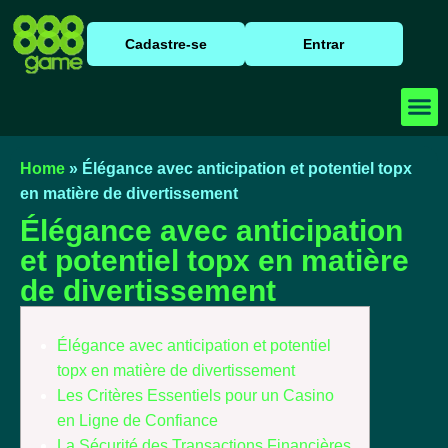
Cadastre-se
Entrar
Baixar
Caça N
Cassino
Home
»
Élégance avec anticipation et potentiel topx
en matière de divertissement
Élégance avec anticipation
et potentiel topx en matière
de divertissement
Élégance avec anticipation et potentiel
topx en matière de divertissement
Les Critères Essentiels pour un Casino
en Ligne de Confiance
La Sécurité des Transactions Financières