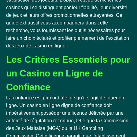
casinos qui se distinguent par leur fiabilité, leur diversité
de jeux et leurs offres promotionnelles attrayantes. Ce
guide exhaustif vous accompagnera dans cette
recherche, vous fournissant les outils nécessaires pour
faire un choix éclairé et profiter pleinement de l’excitation
des jeux de casino en ligne.
Les Critères Essentiels pour
un Casino en Ligne de
Confiance
La confiance est primordiale lorsqu’il s’agit de jouer en
ligne. Un casino en ligne digne de confiance doit
impérativement posséder une licence délivrée par une
autorité de régulation reconnue, telle que la Commission
des Jeux Maltaise (MGA) ou la UK Gambling
Commission. Cette licence garantit que l’établissement