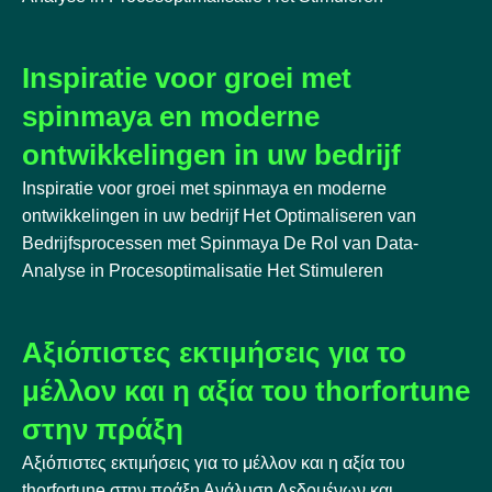
Inspiratie voor groei met
spinmaya en moderne
ontwikkelingen in uw bedrijf
Inspiratie voor groei met spinmaya en moderne
ontwikkelingen in uw bedrijf Het Optimaliseren van
Bedrijfsprocessen met Spinmaya De Rol van Data-
Analyse in Procesoptimalisatie Het Stimuleren
Αξιόπιστες εκτιμήσεις για το
μέλλον και η αξία του thorfortune
στην πράξη
Αξιόπιστες εκτιμήσεις για το μέλλον και η αξία του
thorfortune στην πράξη Ανάλυση Δεδομένων και