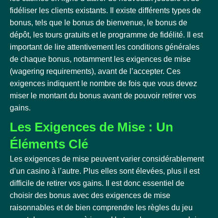
fidéliser les clients existants. Il existe différents types de
bonus, tels que le bonus de bienvenue, le bonus de
dépôt, les tours gratuits et le programme de fidélité. Il est
important de lire attentivement les conditions générales
de chaque bonus, notamment les exigences de mise
(wagering requirements), avant de l’accepter. Ces
exigences indiquent le nombre de fois que vous devez
miser le montant du bonus avant de pouvoir retirer vos
gains.
Les Exigences de Mise : Un
Éléments Clé
Les exigences de mise peuvent varier considérablement
d’un casino à l’autre. Plus elles sont élevées, plus il est
difficile de retirer vos gains. Il est donc essentiel de
choisir des bonus avec des exigences de mise
raisonnables et de bien comprendre les règles du jeu