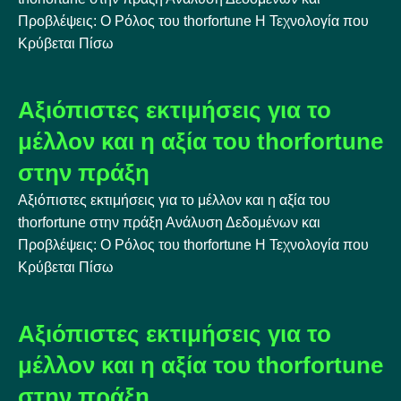
Προβλέψεις: Ο Ρόλος του thorfortune Η Τεχνολογία που
Κρύβεται Πίσω
Αξιόπιστες εκτιμήσεις για το
μέλλον και η αξία του thorfortune
στην πράξη
Αξιόπιστες εκτιμήσεις για το μέλλον και η αξία του
thorfortune στην πράξη Ανάλυση Δεδομένων και
Προβλέψεις: Ο Ρόλος του thorfortune Η Τεχνολογία που
Κρύβεται Πίσω
Αξιόπιστες εκτιμήσεις για το
μέλλον και η αξία του thorfortune
στην πράξη