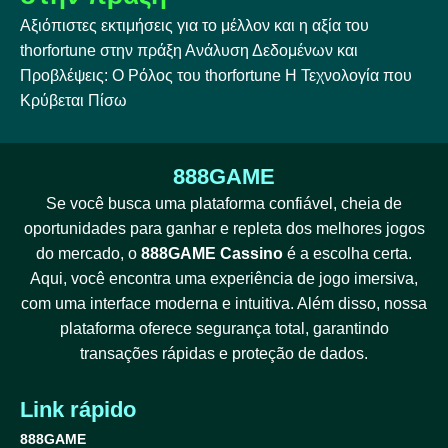
Αξιόπιστες εκτιμήσεις για το μέλλον και η αξία του
thorfortune στην πράξη Ανάλυση Δεδομένων και
Προβλέψεις: Ο Ρόλος του thorfortune Η Τεχνολογία που
Κρύβεται Πίσω
888GAME
Se você busca uma plataforma confiável, cheia de
oportunidades para ganhar e repleta dos melhores jogos
do mercado, o
888GAME Cassino
é a escolha certa.
Aqui, você encontra uma experiência de jogo imersiva,
com uma interface moderna e intuitiva. Além disso, nossa
plataforma oferece segurança total, garantindo
transações rápidas e proteção de dados.
Link rápido
888GAME