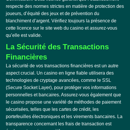
respecte des normes strictes en matière de protection des
joueurs, d’équité des jeux et de prévention du
blanchiment d’argent. Vérifiez toujours la présence de
cette licence sur le site web du casino et assurez-vous
qu’elle est valide.
La Sécurité des Transactions
Financières
La sécurité de vos transactions financières est un autre
aspect crucial. Un casino en ligne fiable utilisera des
technologies de cryptage avancées, comme le SSL
(Secure Socket Layer), pour protéger vos informations
personnelles et bancaires. Assurez-vous également que
le casino propose une variété de méthodes de paiement
sécurisées, telles que les cartes de crédit, les
portefeuilles électroniques et les virements bancaires. La
transparence concernant les frais de transaction est