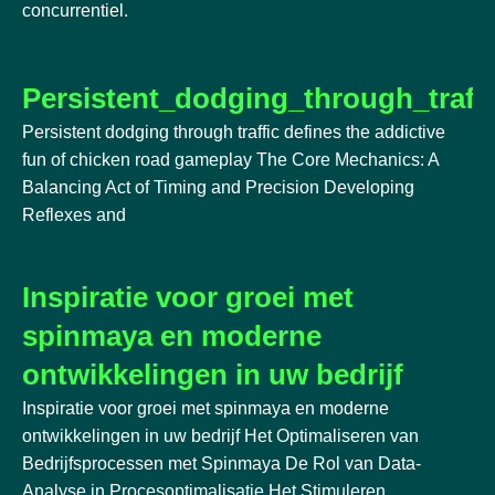
concurrentiel.
Persistent_dodging_through_traff
Persistent dodging through traffic defines the addictive
fun of chicken road gameplay The Core Mechanics: A
Balancing Act of Timing and Precision Developing
Reflexes and
Inspiratie voor groei met
spinmaya en moderne
ontwikkelingen in uw bedrijf
Inspiratie voor groei met spinmaya en moderne
ontwikkelingen in uw bedrijf Het Optimaliseren van
Bedrijfsprocessen met Spinmaya De Rol van Data-
Analyse in Procesoptimalisatie Het Stimuleren