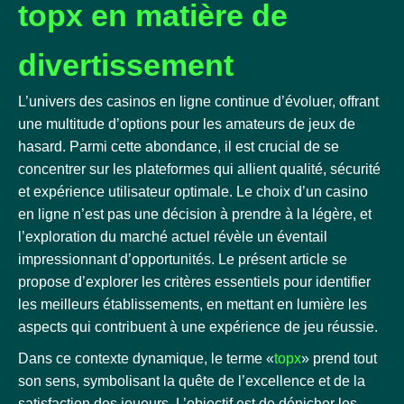
topx en matière de
divertissement
L’univers des casinos en ligne continue d’évoluer, offrant
une multitude d’options pour les amateurs de jeux de
hasard. Parmi cette abondance, il est crucial de se
concentrer sur les plateformes qui allient qualité, sécurité
et expérience utilisateur optimale. Le choix d’un casino
en ligne n’est pas une décision à prendre à la légère, et
l’exploration du marché actuel révèle un éventail
impressionnant d’opportunités. Le présent article se
propose d’explorer les critères essentiels pour identifier
les meilleurs établissements, en mettant en lumière les
aspects qui contribuent à une expérience de jeu réussie.
Dans ce contexte dynamique, le terme «
topx
» prend tout
son sens, symbolisant la quête de l’excellence et de la
satisfaction des joueurs. L’objectif est de dénicher les