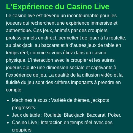
L’Expérience du Casino Live
Le casino live est devenu un incontournable pour les
joueurs qui recherchent une expérience immersive et
authentique. Ces jeux, animés par des croupiers
professionnels en direct, permettent de jouer à la roulette,
au blackjack, au baccarat et à d’autres jeux de table en
temps réel, comme si vous étiez dans un casino
physique. L’interaction avec le croupier et les autres
joueurs ajoute une dimension sociale et captivante à
l’expérience de jeu. La qualité de la diffusion vidéo et la
fluidité du jeu sont des critères importants à prendre en
compte.
Machines à sous : Variété de thèmes, jackpots
progressifs.
Jeux de table : Roulette, Blackjack, Baccarat, Poker.
Casino Live : Interaction en temps réel avec des
croupiers.