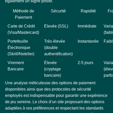
également un signe positif.
Méthode de
Sécurité
Rapidité
Fr
Paiement
Carte de Crédit
Élevée (SSL)
Immédiate
Vari
(Visa/Mastercard)
(faib
Portefeuille
Très élevée
Instantanée
Faib
Électronique
(double
(Skrill/Neteller)
authentification)
Virement
Élevée
2-5 jours
Vari
Bancaire
(cryptage
(éle
bancaire)
parfo
Une analyse méticuleuse des options de paiement
disponibles ainsi que des protocoles de sécurité
employés est indispensable pour garantir une expérience
de jeu sereine. Le choix d’un site proposant des options
adaptées à vos préférences et respectant les standards