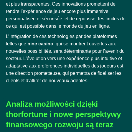
et plus transparentes. Ces innovations promettent de
rendre l'expérience de jeu encore plus immersive,
personnalisée et sécurisée, et de repousser les limites de
ce qui est possible dans le monde du jeu en ligne.
L’intégration de ces technologies par des plateformes
telles que
nine casino
, qui se montrent ouvertes aux
nouvelles possibilités, sera déterminante pour l’avenir du
secteur. L'évolution vers une expérience plus intuitive et
adaptative aux préférences individuelles des joueurs est
une direction prometteuse, qui permettra de fidéliser les
clients et d'attirer de nouveaux adeptes.
Analiza możliwości dzięki
thorfortune i nowe perspektywy
finansowego rozwoju są teraz