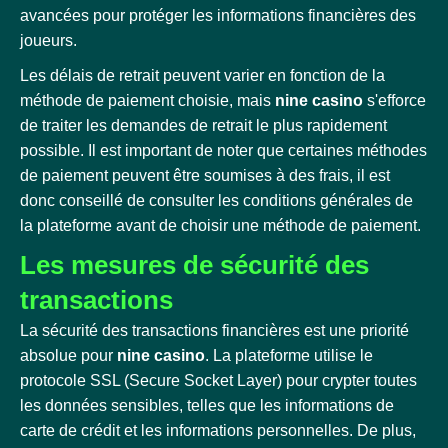
avancées pour protéger les informations financières des
joueurs.
Les délais de retrait peuvent varier en fonction de la
méthode de paiement choisie, mais
nine casino
s'efforce
de traiter les demandes de retrait le plus rapidement
possible. Il est important de noter que certaines méthodes
de paiement peuvent être soumises à des frais, il est
donc conseillé de consulter les conditions générales de
la plateforme avant de choisir une méthode de paiement.
Les mesures de sécurité des
transactions
La sécurité des transactions financières est une priorité
absolue pour
nine casino
. La plateforme utilise le
protocole SSL (Secure Socket Layer) pour crypter toutes
les données sensibles, telles que les informations de
carte de crédit et les informations personnelles. De plus,