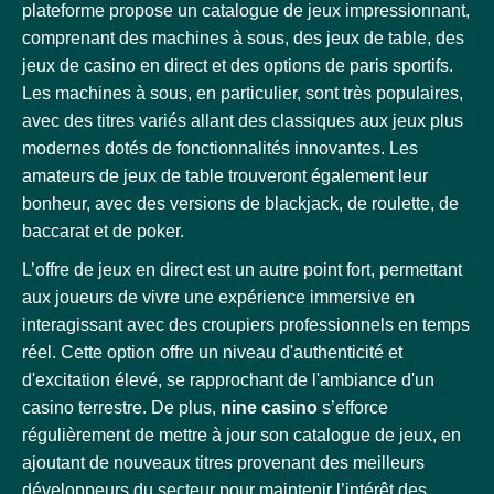
plateforme propose un catalogue de jeux impressionnant,
comprenant des machines à sous, des jeux de table, des
jeux de casino en direct et des options de paris sportifs.
Les machines à sous, en particulier, sont très populaires,
avec des titres variés allant des classiques aux jeux plus
modernes dotés de fonctionnalités innovantes. Les
amateurs de jeux de table trouveront également leur
bonheur, avec des versions de blackjack, de roulette, de
baccarat et de poker.
L’offre de jeux en direct est un autre point fort, permettant
aux joueurs de vivre une expérience immersive en
interagissant avec des croupiers professionnels en temps
réel. Cette option offre un niveau d'authenticité et
d'excitation élevé, se rapprochant de l'ambiance d'un
casino terrestre. De plus,
nine casino
s’efforce
régulièrement de mettre à jour son catalogue de jeux, en
ajoutant de nouveaux titres provenant des meilleurs
développeurs du secteur pour maintenir l’intérêt des