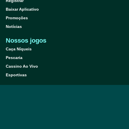
Registrar
Baixar Aplicativo
Promoções
Notícias
Nossos jogos
Caça Níqueis
Pescaria
Cassino Ao Vivo
Esportivas