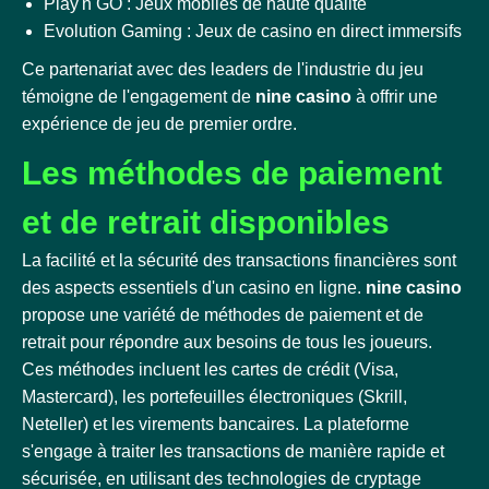
Play'n GO : Jeux mobiles de haute qualité
Evolution Gaming : Jeux de casino en direct immersifs
Ce partenariat avec des leaders de l'industrie du jeu
témoigne de l'engagement de
nine casino
à offrir une
expérience de jeu de premier ordre.
Les méthodes de paiement
et de retrait disponibles
La facilité et la sécurité des transactions financières sont
des aspects essentiels d'un casino en ligne.
nine casino
propose une variété de méthodes de paiement et de
retrait pour répondre aux besoins de tous les joueurs.
Ces méthodes incluent les cartes de crédit (Visa,
Mastercard), les portefeuilles électroniques (Skrill,
Neteller) et les virements bancaires. La plateforme
s'engage à traiter les transactions de manière rapide et
sécurisée, en utilisant des technologies de cryptage