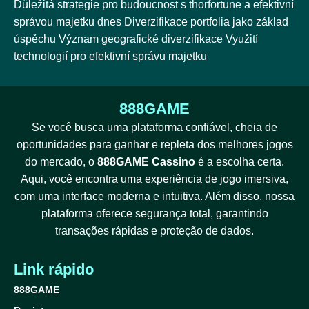
Důležitá strategie pro budoucnost s thorfortune a efektivní
správou majetku dnes Diverzifikace portfolia jako základ
úspěchu Význam geografické diverzifikace Využití
technologií pro efektivní správu majetku
888GAME
Se você busca uma plataforma confiável, cheia de
oportunidades para ganhar e repleta dos melhores jogos
do mercado, o
888GAME Cassino
é a escolha certa.
Aqui, você encontra uma experiência de jogo imersiva,
com uma interface moderna e intuitiva. Além disso, nossa
plataforma oferece segurança total, garantindo
transações rápidas e proteção de dados.
Link rápido
888GAME