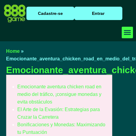
Cadastre-se
Entrar
Baixar
Caça N
Cassino
Home
»
Emocionante_aventura_chicken_road_en_medio_del_tr
Emocionante_aventura_chick
Emocionante aventura chicken road en
medio del tráfico, ¡consigue monedas y
evita obstáculos
El Arte de la Evasión: Estrategias para
Cruzar la Carretera
Bonificaciones y Monedas: Maximizando
tu Puntuación