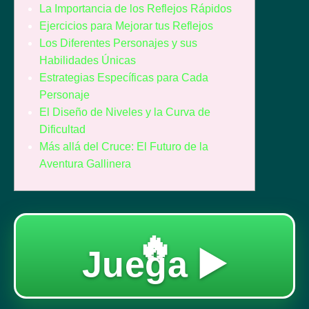
La Importancia de los Reflejos Rápidos
Ejercicios para Mejorar tus Reflejos
Los Diferentes Personajes y sus
Habilidades Únicas
Estrategias Específicas para Cada
Personaje
El Diseño de Niveles y la Curva de
Dificultad
Más allá del Cruce: El Futuro de la
Aventura Gallinera
🔥
Juega ▶️