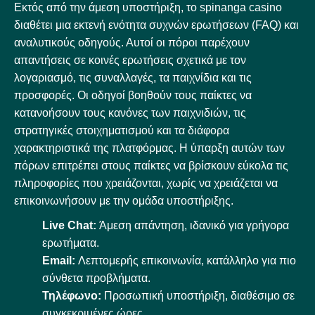
Εκτός από την άμεση υποστήριξη, το spinanga casino
διαθέτει μια εκτενή ενότητα συχνών ερωτήσεων (FAQ) και
αναλυτικούς οδηγούς. Αυτοί οι πόροι παρέχουν
απαντήσεις σε κοινές ερωτήσεις σχετικά με τον
λογαριασμό, τις συναλλαγές, τα παιχνίδια και τις
προσφορές. Οι οδηγοί βοηθούν τους παίκτες να
κατανοήσουν τους κανόνες των παιχνιδιών, τις
στρατηγικές στοιχηματισμού και τα διάφορα
χαρακτηριστικά της πλατφόρμας. Η ύπαρξη αυτών των
πόρων επιτρέπει στους παίκτες να βρίσκουν εύκολα τις
πληροφορίες που χρειάζονται, χωρίς να χρειάζεται να
επικοινωνήσουν με την ομάδα υποστήριξης.
Live Chat:
Άμεση απάντηση, ιδανικό για γρήγορα
ερωτήματα.
Email:
Λεπτομερής επικοινωνία, κατάλληλο για πιο
σύνθετα προβλήματα.
Τηλέφωνο:
Προσωπική υποστήριξη, διαθέσιμο σε
συγκεκριμένες ώρες.