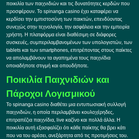
ποικιλία των παιχνιδιών και τις δυνατότητες κερδών που
προσφέρουν. Το spinanga casino έχει καταφέρει να
κερδίσει την εμπιστοσύνη των παικτών, επενδύοντας
συνεχώς στην τεχνολογία, την ασφάλεια και την εμπειρία
χρήστη. Η πλατφόρμα είναι διαθέσιμη σε διάφορες
συσκευές, συμπεριλαμβανομένων των υπολογιστών, των
tablets και των smartphones, επιτρέποντας στους παίκτες
να απολαμβάνουν τα αγαπημένα τους παιχνίδια
οποιαδήποτε στιγμή και οπουδήποτε.
Ποικιλία Παιχνιδιών και
Πάροχοι Λογισμικού
Το spinanga casino διαθέτει μια εντυπωσιακή συλλογή
παιχνιδιών, η οποία περιλαμβάνει κουλοχέρηδες,
επιτραπέζια παιχνίδια, live καζίνο και πολλά άλλα. Η
ποικιλία αυτή εξασφαλίζει ότι κάθε παίκτης θα βρει κάτι
που να του αρέσει, ανεξάρτητα από τις προτιμήσεις του.