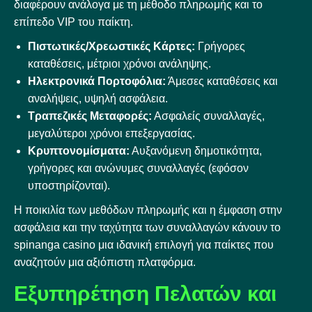
διαφέρουν ανάλογα με τη μέθοδο πληρωμής και το
επίπεδο VIP του παίκτη.
Πιστωτικές/Χρεωστικές Κάρτες:
Γρήγορες
καταθέσεις, μέτριοι χρόνοι ανάληψης.
Ηλεκτρονικά Πορτοφόλια:
Άμεσες καταθέσεις και
αναλήψεις, υψηλή ασφάλεια.
Τραπεζικές Μεταφορές:
Ασφαλείς συναλλαγές,
μεγαλύτεροι χρόνοι επεξεργασίας.
Κρυπτονομίσματα:
Αυξανόμενη δημοτικότητα,
γρήγορες και ανώνυμες συναλλαγές (εφόσον
υποστηρίζονται).
Η ποικιλία των μεθόδων πληρωμής και η έμφαση στην
ασφάλεια και την ταχύτητα των συναλλαγών κάνουν το
spinanga casino μια ιδανική επιλογή για παίκτες που
αναζητούν μια αξιόπιστη πλατφόρμα.
Εξυπηρέτηση Πελατών και