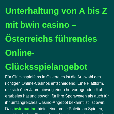
Unterhaltung von A bis Z
mit bwin casino –
Österreichs führendes
Online-
Glücksspielangebot
Für Glücksspielfans in Österreich ist die Auswahl des
richtigen Online-Casinos entscheidend. Eine Plattform,
die sich über Jahre hinweg einen hervorragenden Ruf
erarbeitet hat und sowohl für ihre Sportwetten als auch für
ihr umfangreiches Casino-Angebot bekannt ist, ist bwin.
Das
bwin casino
bietet eine breite Palette an Spielen,