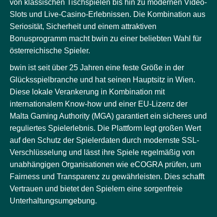
von klassischen Tischspielen bis hin zu modernen Video-
Slots und Live-Casino-Erlebnissen. Die Kombination aus
Seriosität, Sicherheit und einem attraktiven
Bonusprogramm macht bwin zu einer beliebten Wahl für
österreichische Spieler.
bwin ist seit über 25 Jahren eine feste Größe in der
Glücksspielbranche und hat seinen Hauptsitz in Wien.
Diese lokale Verankerung in Kombination mit
internationalem Know-how und einer EU-Lizenz der
Malta Gaming Authority (MGA) garantiert ein sicheres und
reguliertes Spielerlebnis. Die Plattform legt großen Wert
auf den Schutz der Spielerdaten durch modernste SSL-
Verschlüsselung und lässt ihre Spiele regelmäßig von
unabhängigen Organisationen wie eCOGRA prüfen, um
Fairness und Transparenz zu gewährleisten. Dies schafft
Vertrauen und bietet den Spielern eine sorgenfreie
Unterhaltungsumgebung.