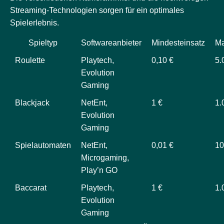
Streaming-Technologien sorgen für ein optimales
Spielerlebnis.
Spieltyp
Softwareanbieter
Mindesteinsatz
Ma
Roulette
Playtech,
0,10 €
5.
Evolution
Gaming
Blackjack
NetEnt,
1 €
1.
Evolution
Gaming
Spielautomaten
NetEnt,
0,01 €
10
Microgaming,
Play’n GO
Baccarat
Playtech,
1 €
1.
Evolution
Gaming