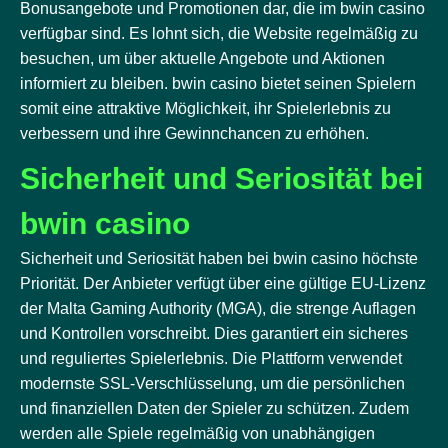
Bonusangebote und Promotionen dar, die im bwin casino
verfügbar sind. Es lohnt sich, die Website regelmäßig zu
besuchen, um über aktuelle Angebote und Aktionen
informiert zu bleiben. bwin casino bietet seinen Spielern
somit eine attraktive Möglichkeit, ihr Spielerlebnis zu
verbessern und ihre Gewinnchancen zu erhöhen.
Sicherheit und Seriosität bei
bwin casino
Sicherheit und Seriosität haben bei bwin casino höchste
Priorität. Der Anbieter verfügt über eine gültige EU-Lizenz
der Malta Gaming Authority (MGA), die strenge Auflagen
und Kontrollen vorschreibt. Dies garantiert ein sicheres
und reguliertes Spielerlebnis. Die Plattform verwendet
modernste SSL-Verschlüsselung, um die persönlichen
und finanziellen Daten der Spieler zu schützen. Zudem
werden alle Spiele regelmäßig von unabhängigen