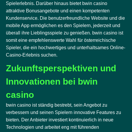
Spielerlebnis. Darüber hinaus bietet bwin casino
attraktive Bonusangebote und einen kompetenten
Kundenservice. Die benutzerfreundliche Website und die
mobile App ermöglichen es den Spielern, jederzeit und
überall ihre Lieblingsspiele zu genießen. bwin casino ist
somit eine empfehlenswerte Wahl für österreichische
Spieler, die ein hochwertiges und unterhaltsames Online-
Casino-Erlebnis suchen.
Zukunftsperspektiven und
Innovationen bei bwin
casino
bwin casino ist ständig bestrebt, sein Angebot zu
verbessern und seinen Spielern innovative Features zu
bieten. Der Anbieter investiert kontinuierlich in neue
Technologien und arbeitet eng mit führenden