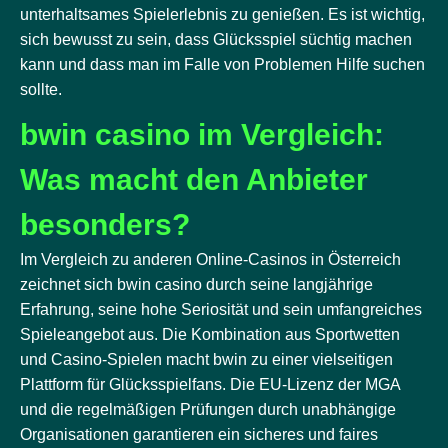
unterhaltsames Spielerlebnis zu genießen. Es ist wichtig,
sich bewusst zu sein, dass Glücksspiel süchtig machen
kann und dass man im Falle von Problemen Hilfe suchen
sollte.
bwin casino im Vergleich:
Was macht den Anbieter
besonders?
Im Vergleich zu anderen Online-Casinos in Österreich
zeichnet sich bwin casino durch seine langjährige
Erfahrung, seine hohe Seriosität und sein umfangreiches
Spieleangebot aus. Die Kombination aus Sportwetten
und Casino-Spielen macht bwin zu einer vielseitigen
Plattform für Glücksspielfans. Die EU-Lizenz der MGA
und die regelmäßigen Prüfungen durch unabhängige
Organisationen garantieren ein sicheres und faires