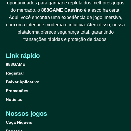
oportunidades para ganhar e repleta dos melhores jogos
do mercado, o
888GAME Cassino
é a escolha certa.
Aqui, você encontra uma experiência de jogo imersiva,
com uma interface moderna e intuitiva. Além disso, nossa
plataforma oferece segurança total, garantindo
transações rápidas e proteção de dados.
Link rápido
888GAME
Registrar
Baixar Aplicativo
Promoções
Notícias
Nossos jogos
Caça Níqueis
Pescaria