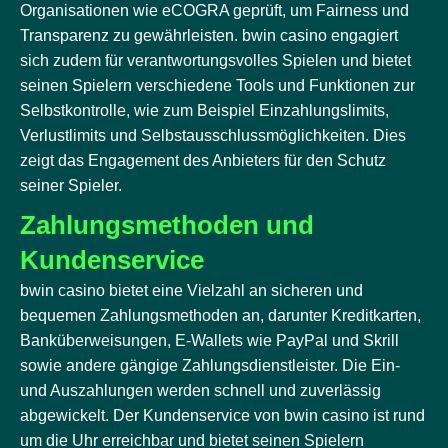
Organisationen wie eCOGRA geprüft, um Fairness und
Transparenz zu gewährleisten. bwin casino engagiert
sich zudem für verantwortungsvolles Spielen und bietet
seinen Spielern verschiedene Tools und Funktionen zur
Selbstkontrolle, wie zum Beispiel Einzahlungslimits,
Verlustlimits und Selbstausschlussmöglichkeiten. Dies
zeigt das Engagement des Anbieters für den Schutz
seiner Spieler.
Zahlungsmethoden und
Kundenservice
bwin casino bietet eine Vielzahl an sicheren und
bequemen Zahlungsmethoden an, darunter Kreditkarten,
Banküberweisungen, E-Wallets wie PayPal und Skrill
sowie andere gängige Zahlungsdienstleister. Die Ein-
und Auszahlungen werden schnell und zuverlässig
abgewickelt. Der Kundenservice von bwin casino ist rund
um die Uhr erreichbar und bietet seinen Spielern