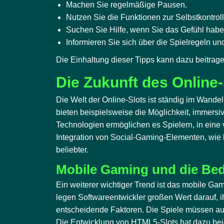
Machen Sie regelmäßige Pausen.
Nutzen Sie die Funktionen zur Selbstkontroll
Suchen Sie Hilfe, wenn Sie das Gefühl haben,
Informieren Sie sich über die Spielregeln un
Die Einhaltung dieser Tipps kann dazu beitrage
Die Zukunft des Online
Die Welt der Online-Slots ist ständig im Wande
bieten beispielsweise die Möglichkeit, immers
Technologien ermöglichen es Spielern, in eine v
Integration von Social-Gaming-Elementen, wie 
beliebter.
Mobile Gaming und die Bed
Ein weiterer wichtiger Trend ist das mobile Ga
legen Softwareentwickler großen Wert darauf, ih
entscheidende Faktoren. Die Spiele müssen auf 
Die Entwicklung von HTML5-Slots hat dazu beig