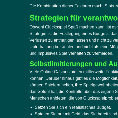
Die Kombination dieser Faktoren macht Slots z
Strategien für verantw
Obwohl Glücksspiel Spaß machen kann, ist es wi
Strategie ist die Festlegung eines Budgets, das 
Verlusten zu entmutigen lassen und nicht zu ve
Unterhaltung betrachten und nicht als eine Mög
und impulsives Spielverhalten zu vermeiden.
Selbstlimitierungen und A
Viele Online-Casinos bieten mittlerweile Funkti
können. Darüber hinaus gibt es die Möglichkeit
können Spielern helfen, ihre Spielgewohnheiten
das Gefühl hat, die Kontrolle über das eigene S
Menschen anbieten, die von Glücksspielproblem
Setzen Sie sich ein realistisches Budget.
Spielen Sie nur mit Geld, das Sie bereit sind 