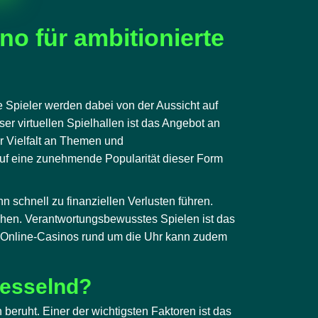
no für ambitionierte
le Spieler werden dabei von der Aussicht auf
r virtuellen Spielhallen ist das Angebot an
er Vielfalt an Themen und
 auf eine zunehmende Popularität dieser Form
 schnell zu finanziellen Verlusten führen.
chen. Verantwortungsbewusstes Spielen ist das
n Online-Casinos rund um die Uhr kann zudem
fesselnd?
ruht. Einer der wichtigsten Faktoren ist das