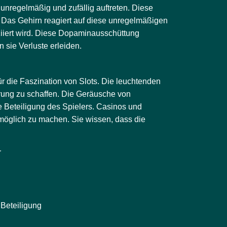
unregelmäßig und zufällig auftreten. Diese
. Das Gehirn reagiert auf diese unregelmäßigen
iiert wird. Diese Dopaminausschüttung
 sie Verluste erleiden.
 die Faszination von Slots. Die leuchtenden
hrung zu schaffen. Die Geräusche von
Beteiligung des Spielers. Casinos und
 möglich zu machen. Sie wissen, dass die
r
Beteiligung