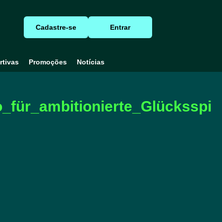
Cadastre-se
Entrar
rtivas
Promoções
Notícias
_für_ambitionierte_Glücksspi