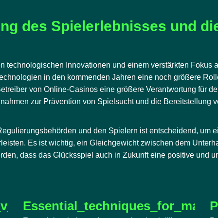
ung des Spielerlebnisses und di
von technologischen Innovationen und einem verstärkten Fokus
-Technologien in den kommenden Jahren eine noch größere Rolle
Betreiber von Online-Casinos eine größere Verantwortung für de
aßnahmen zur Prävention von Spielsucht und die Bereitstellung 
Regulierungsbehörden und den Spielern ist entscheidend, um e
eisten. Es ist wichtig, ein Gleichgewicht zwischen dem Unterh
rden, dass das Glücksspiel auch in Zukunft eine positive und unt
_digitálním_světě_a_strategie_pro_
Essential_techniques_for_maste
P