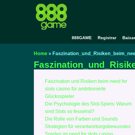
888GAME
Registrar
Baixar
Home
»
Faszination_und_Risiken_beim_need
Faszination_und_Risik
Faszination und Risiken beim need for
slots casino für ambitionierte
Glücksspieler
Die Psychologie des Slot-Spiels: Warum
sind Slots so fesselnd?
Die Rolle von Farben und Sounds
Strategien für verantwortungsbewusstes
Spielen im need for slots casino