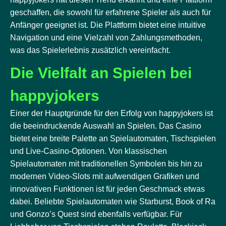
geschaffen, die sowohl für erfahrene Spieler als auch für
Anfänger geeignet ist. Die Plattform bietet eine intuitive
Navigation und eine Vielzahl von Zahlungsmethoden,
was das Spielerlebnis zusätzlich vereinfacht.
Die Vielfalt an Spielen bei
happyjokers
Einer der Hauptgründe für den Erfolg von happyjokers ist
die beeindruckende Auswahl an Spielen. Das Casino
bietet eine breite Palette an Spielautomaten, Tischspielen
und Live-Casino-Optionen. Von klassischen
Spielautomaten mit traditionellen Symbolen bis hin zu
modernen Video-Slots mit aufwendigen Grafiken und
innovativen Funktionen ist für jeden Geschmack etwas
dabei. Beliebte Spielautomaten wie Starburst, Book of Ra
und Gonzo’s Quest sind ebenfalls verfügbar. Für