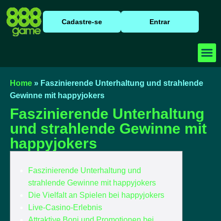
Cadastre-se
Entrar
Baixar
Caça N
Cassino
Home
»
Faszinierende Unterhaltung und strahlende
Gewinne mit happyjokers
Faszinierende Unterhaltung
und strahlende Gewinne mit
happyjokers
Faszinierende Unterhaltung und
strahlende Gewinne mit happyjokers
Die Vielfalt an Spielen bei happyjokers
Live-Casino-Erlebnis
Attraktive Boni und Promotionen bei