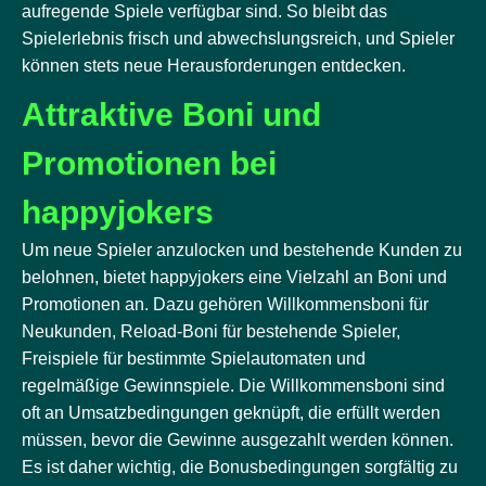
aufregende Spiele verfügbar sind. So bleibt das
Spielerlebnis frisch und abwechslungsreich, und Spieler
können stets neue Herausforderungen entdecken.
Attraktive Boni und
Promotionen bei
happyjokers
Um neue Spieler anzulocken und bestehende Kunden zu
belohnen, bietet happyjokers eine Vielzahl an Boni und
Promotionen an. Dazu gehören Willkommensboni für
Neukunden, Reload-Boni für bestehende Spieler,
Freispiele für bestimmte Spielautomaten und
regelmäßige Gewinnspiele. Die Willkommensboni sind
oft an Umsatzbedingungen geknüpft, die erfüllt werden
müssen, bevor die Gewinne ausgezahlt werden können.
Es ist daher wichtig, die Bonusbedingungen sorgfältig zu