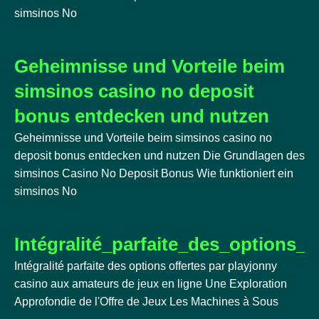
simsinos No
Geheimnisse und Vorteile beim
simsinos casino no deposit
bonus entdecken und nutzen
Geheimnisse und Vorteile beim simsinos casino no
deposit bonus entdecken und nutzen Die Grundlagen des
simsinos Casino No Deposit Bonus Wie funktioniert ein
simsinos No
Intégralité_parfaite_des_options
Intégralité parfaite des options offertes par playjonny
casino aux amateurs de jeux en ligne Une Exploration
Approfondie de l'Offre de Jeux Les Machines à Sous