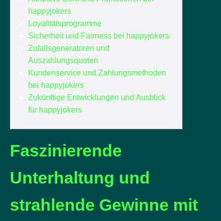
happyjokers
Loyalitätsprogramme
Sicherheit und Fairness bei happyjokers
Zufallsgeneratoren und
Auszahlungsquoten
Kundenservice und Zahlungsmethoden
bei happyjokers
Zukünftige Entwicklungen und Ausblick
für happyjokers
Faszinierende
Unterhaltung und
strahlende Gewinne mit