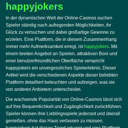
happyjokers
In der dynamischen Welt der Online-Casinos suchen
Spieler ständig nach aufregenden Möglichkeiten, ihr
Glück zu versuchen und dabei großartige Gewinne zu
erzielen. Eine Plattform, die in diesem Zusammenhang
immer mehr Aufmerksamkeit erregt, ist
happyjokers
. Mit
einem breiten Angebot an Spielen, attraktiven Boni und
einer benutzerfreundlichen Oberfläche verspricht
happyjokers ein unvergessliches Spielerlebnis. Dieser
Artikel wird die verschiedenen Aspekte dieser beliebten
Plattform detailliert beleuchten und aufzeigen, was sie
von anderen Anbietern unterscheidet.
Die wachsende Popularität von Online-Casinos lässt sich
auf ihre Bequemlichkeit und Zugänglichkeit zurückführen.
Spieler können ihre Lieblingsspiele jederzeit und überall
genießen, ohne das Haus verlassen zu müssen.
happyjokers hat diesen Trend erkannt und eine Plattform