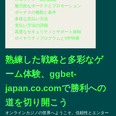
魅力的なボーナスとプロモーション
ボーナスの種類と条件
多様な支払い方法
支払い方法の詳細
高度なセキュリティとサポート体制
ロイヤリティプログラムとVIP特典
熟練した戦略と多彩なゲ
ーム体験、ggbet-
japan.co.comで勝利への
道を切り開こう
オンラインカジノの世界へようこそ。信頼性とエンター