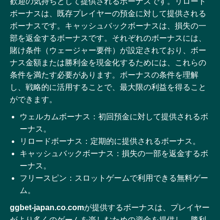
歓迎の気持ちとして提供されるボーナスです。リロード
ボーナスは、既存プレイヤーの預金に対して提供される
ボーナスです。キャッシュバックボーナスは、損失の一
部を返金するボーナスです。それぞれのボーナスには、
賭け条件（ウェージャー要件）が設定されており、ボー
ナス金額または勝利金を現金化するためには、これらの
条件を満たす必要があります。ボーナスの条件を理解
し、戦略的に活用することで、最大限の利益を得ること
ができます。
ウェルカムボーナス：初回預金に対して提供されるボ
ーナス。
リロードボーナス：定期的に提供されるボーナス。
キャッシュバックボーナス：損失の一部を返金するボ
ーナス。
フリースピン：スロットゲームで利用できる無料ゲー
ム。
ggbet-japan.co.com
が提供するボーナスは、プレイヤー
がより多くのゲームを楽しむための資金を提供し、勝利