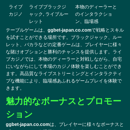
ライブ
ライブブラックジ
本物のディーラーと
カジノ
ャック, ライブルー
のインタラクショ
レット
ン、臨場感
テーブルゲームは、
ggbet-japan.co.com
で戦略とスキル
を試すことができる場所です。ブラックジャック、ルー
レット、バカラなどの定番ゲームは、プレイヤーに様々
な賭けオプションと勝利のチャンスを提供します。ライ
ブカジノでは、本物のディーラーと対戦しながら、自宅
にいながらにして本場のカジノ体験を楽しむことができ
ます。高品質なライブストリーミングとインタラクティ
ブな機能により、臨場感あふれるゲームプレイを体験で
きます。
魅力的なボーナスとプロモー
ション
ggbet-japan.co.com
は、プレイヤーに様々なボーナスと