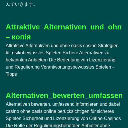
んでいきます。
Attraktive_Alternativen_und_ohne
– копія
Attraktive Alternativen und ohne oasis casino Strategien
für risikobewusstes Spielen Sichere Alternativen zu
bekannten Anbietern Die Bedeutung von Lizenzierung
und Regulierung Verantwortungsbewusstes Spielen –
Tipps
Alternativen_bewerten_umfassend
Alternativen bewerten, umfassend informieren und dabei
casino ohne oasis online berücksichtigen für sicheres
Spielen Sicherheit und Lizenzierung von Online-Casinos
Die Rolle der Regulierungsbehörden Anbieter ohne