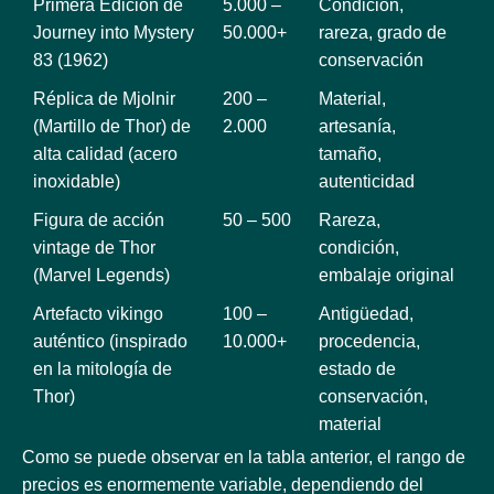
Primera Edición de
5.000 –
Condición,
Journey into Mystery
50.000+
rareza, grado de
83 (1962)
conservación
Réplica de Mjolnir
200 –
Material,
(Martillo de Thor) de
2.000
artesanía,
alta calidad (acero
tamaño,
inoxidable)
autenticidad
Figura de acción
50 – 500
Rareza,
vintage de Thor
condición,
(Marvel Legends)
embalaje original
Artefacto vikingo
100 –
Antigüedad,
auténtico (inspirado
10.000+
procedencia,
en la mitología de
estado de
Thor)
conservación,
material
Como se puede observar en la tabla anterior, el rango de
precios es enormemente variable, dependiendo del