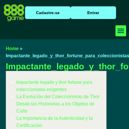
Cadastre-se
Entrar
Baixar
Caça N
Cassino
Home
»
Impactante_legado_y_thor_fortune_para_coleccionista
Impactante_legado_y_thor_fo
Impactante legado y thor fortune para
coleccionistas exigentes
La Evolución del Coleccionismo de Thor:
Desde las Historietas a los Objetos de
Culto
La Importancia de la Autenticidad y la
Certificación