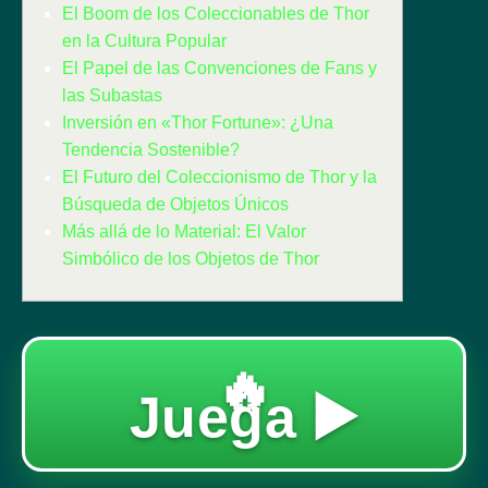
El Boom de los Coleccionables de Thor
en la Cultura Popular
El Papel de las Convenciones de Fans y
las Subastas
Inversión en «Thor Fortune»: ¿Una
Tendencia Sostenible?
El Futuro del Coleccionismo de Thor y la
Búsqueda de Objetos Únicos
Más allá de lo Material: El Valor
Simbólico de los Objetos de Thor
🔥
Juega ▶️