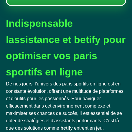
Indispensable
lassistance et betify pour
optimiser vos paris
sportifs en ligne
De nos jours, l'univers des paris sportifs en ligne est en
constante évolution, offrant une multitude de plateformes
et d'outils pour les passionnés. Pour naviguer
efficacement dans cet environnement complexe et
maximiser ses chances de succès, il est essentiel de se
doter de stratégies et d'assistants performants. C'est là
que des solutions comme
betify
entrent en jeu,