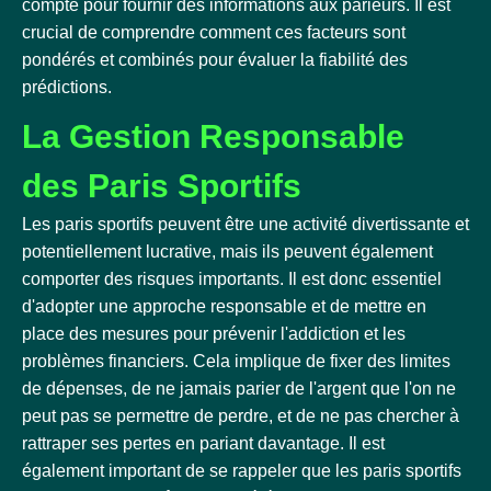
compte pour fournir des informations aux parieurs. Il est
crucial de comprendre comment ces facteurs sont
pondérés et combinés pour évaluer la fiabilité des
prédictions.
La Gestion Responsable
des Paris Sportifs
Les paris sportifs peuvent être une activité divertissante et
potentiellement lucrative, mais ils peuvent également
comporter des risques importants. Il est donc essentiel
d'adopter une approche responsable et de mettre en
place des mesures pour prévenir l'addiction et les
problèmes financiers. Cela implique de fixer des limites
de dépenses, de ne jamais parier de l'argent que l'on ne
peut pas se permettre de perdre, et de ne pas chercher à
rattraper ses pertes en pariant davantage. Il est
également important de se rappeler que les paris sportifs