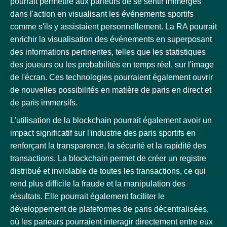
pourrait permettre aux parieurs de se sentir immergés
dans l'action en visualisant les événements sportifs
comme s'ils y assistaient personnellement. La RA pourrait
enrichir la visualisation des événements en superposant
des informations pertinentes, telles que les statistiques
des joueurs ou les probabilités en temps réel, sur l'image
de l'écran. Ces technologies pourraient également ouvrir
de nouvelles possibilités en matière de paris en direct et
de paris immersifs.
L'utilisation de la blockchain pourrait également avoir un
impact significatif sur l'industrie des paris sportifs en
renforçant la transparence, la sécurité et la rapidité des
transactions. La blockchain permet de créer un registre
distribué et inviolable de toutes les transactions, ce qui
rend plus difficile la fraude et la manipulation des
résultats. Elle pourrait également faciliter le
développement de plateformes de paris décentralisées,
où les parieurs pourraient interagir directement entre eux