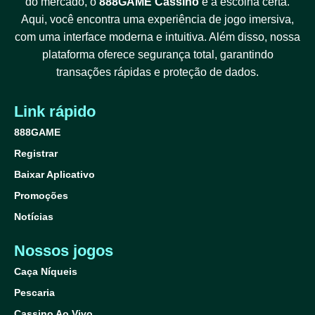
do mercado, o
888GAME Cassino
é a escolha certa.
Aqui, você encontra uma experiência de jogo imersiva,
com uma interface moderna e intuitiva. Além disso, nossa
plataforma oferece segurança total, garantindo
transações rápidas e proteção de dados.
Link rápido
888GAME
Registrar
Baixar Aplicativo
Promoções
Notícias
Nossos jogos
Caça Níqueis
Pescaria
Cassino Ao Vivo