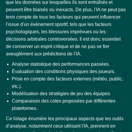
que les données sur lesquelles ils sont entraînés et
peuvent être biaisés ou inexacts. De plus, l'IA ne peut pas
tenir compte de tous les facteurs qui peuvent influencer
l'issue d'un événement sportif, tels que les facteurs
psychologiques, les blessures imprévues ou les
décisions arbitrales controversées. Il est donc essentiel
de conserver un esprit critique et de ne pas se fier
aveuglément aux prédictions de l'IA.
Analyse statistique des performances passées.
Évaluation des conditions physiques des joueurs.
Prise en compte des facteurs externes (météo, public,
etc.).
Modélisation des stratégies de jeu des équipes.
Comparaison des cotes proposées par différentes
plateformes.
Ce listage énumère les principaux aspects que les outils
d’analyse, notamment ceux utilisant l'IA, prennent en