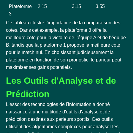
Plateforme
2.15
3.15
3.55
3
Ce tableau illustre l’importance de la comparaison des
cotes. Dans cet exemple, la plateforme 3 offre la
meilleure cote pour la victoire de l’équipe A et de l’équipe
B, tandis que la plateforme 1 propose la meilleure cote
pour le match nul. En choisissant judicieusement la
plateforme en fonction de son pronostic, le parieur peut
maximiser ses gains potentiels.
Les Outils d'Analyse et de
Prédiction
L'essor des technologies de l'information a donné
naissance à une multitude d'outils d'analyse et de
prédiction destinés aux parieurs sportifs. Ces outils
utilisent des algorithmes complexes pour analyser les