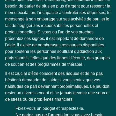
besoin de parier de plus en plus d'argent pour ressentir la
même excitation, l'incapacité à contrôler ses dépenses, le
mensonge à son entourage sur ses activités de pari, et le
fait de négliger ses responsabilités personnelles et
professionnelles. Si vous ou l'un de vos proches
présentez ces signes, il est important de demander de
l'aide. Il existe de nombreuses ressources disponibles
pour soutenir les personnes souffrant d'addiction aux
paris sportifs, telles que des lignes d'écoute, des groupes
de soutien et des programmes de thérapie.
Il est crucial d’être conscient des risques et de ne pas
hésiter à demander de l’aide si vous sentez que vos
habitudes de pari deviennent problématiques. Le jeu doit
rester un divertissement et ne jamais devenir une source
de stress ou de problèmes financiers.
Fixez-vous un budget et respectez-le.
Ne pariez pas de l'argent dont vous avez besoin