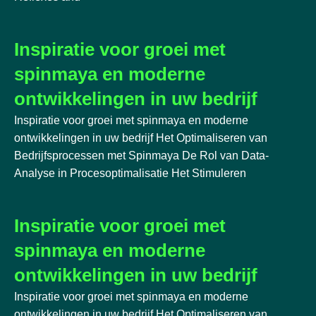
Inspiratie voor groei met
spinmaya en moderne
ontwikkelingen in uw bedrijf
Inspiratie voor groei met spinmaya en moderne
ontwikkelingen in uw bedrijf Het Optimaliseren van
Bedrijfsprocessen met Spinmaya De Rol van Data-
Analyse in Procesoptimalisatie Het Stimuleren
Inspiratie voor groei met
spinmaya en moderne
ontwikkelingen in uw bedrijf
Inspiratie voor groei met spinmaya en moderne
ontwikkelingen in uw bedrijf Het Optimaliseren van