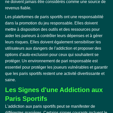
ne doivent jamais être considérés comme une source de
revenus fiable.
Les plateformes de paris sportifs ont une responsabilité
dans la promotion du jeu responsable. Elles doivent
mettre à disposition des outils et des ressources pour
aider les parieurs à contrôler leurs dépenses et à gérer
leurs risques. Elles doivent également sensibiliser les
utilisateurs aux dangers de l'addiction et proposer des
options d'auto-exclusion pour ceux qui souhaitent se
protéger. Un environnement de pari responsable est
essentiel pour protéger les joueurs vulnérables et garantir
que les paris sportifs restent une activité divertissante et
saine.
Les Signes d'une Addiction aux
Paris Sportifs
L'addiction aux paris sportifs peut se manifester de
différentes manières. Certains signes courants incluent le