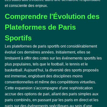
et consciente des enjeux.
Comprendre l'Évolution des
Plateformes de Paris
Sportifs
Les plateformes de paris sportifs ont considérablement
évolué ces dernières années. Initialement, elles se
limitaient à offrir des cotes sur les événements sportifs les
plus populaires, tels que le football, le tennis et le
basketball. Aujourd'hui, la diversité des sports proposés
est immense, englobant des disciplines moins
conventionnelles et même des compétitions virtuelles.
Cette expansion s'accompagne d'une sophistication
accrue des options de pari, allant des paris simples aux
paris combinés, en passant par les paris en direct et les
paris sur des événements spécifiques au sein d'une