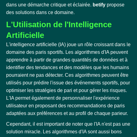
dans une démarche critique et éclairée.
betify
propose
des solutions dans ce domaine.
L'Utilisation de l'Intelligence
Artificielle
L'intelligence artificielle (IA) joue un rôle croissant dans le
domaine des paris sportifs. Les algorithmes d'IA peuvent
apprendre à partir de grandes quantités de données et à
identifier des tendances et des modèles que les humains
pourraient ne pas détecter. Ces algorithmes peuvent être
utilisés pour prédire l'issue des événements sportifs, pour
optimiser les stratégies de pari et pour gérer les risques.
L'IA permet également de personnaliser l'expérience
utilisateur en proposant des recommandations de paris
adaptées aux préférences et au profil de chaque parieur.
Cependant, il est important de noter que l'IA n'est pas une
solution miracle. Les algorithmes d'IA sont aussi bons