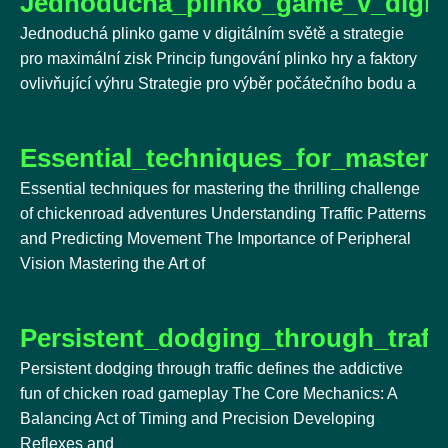
Jednoduchá_plinko_game_v_digitá
Jednoduchá plinko game v digitálním světě a strategie
pro maximální zisk Princip fungování plinko hry a faktory
ovlivňující výhru Strategie pro výběr počátečního bodu a
Essential_techniques_for_masteri
Essential techniques for mastering the thrilling challenge
of chickenroad adventures Understanding Traffic Patterns
and Predicting Movement The Importance of Peripheral
Vision Mastering the Art of
Persistent_dodging_through_traff
Persistent dodging through traffic defines the addictive
fun of chicken road gameplay The Core Mechanics: A
Balancing Act of Timing and Precision Developing
Reflexes and