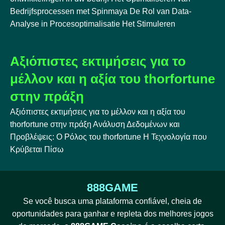
Bedrijfsprocessen met Spinmaya De Rol van Data-
Analyse in Procesoptimalisatie Het Stimuleren
Αξιόπιστες εκτιμήσεις για το
μέλλον και η αξία του thorfortune
στην πράξη
Αξιόπιστες εκτιμήσεις για το μέλλον και η αξία του
thorfortune στην πράξη Ανάλυση Δεδομένων και
Προβλέψεις: Ο Ρόλος του thorfortune Η Τεχνολογία που
Κρύβεται Πίσω
888GAME
Se você busca uma plataforma confiável, cheia de
oportunidades para ganhar e repleta dos melhores jogos