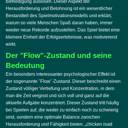
Befriedigung auslösen. Dieser Aspekt der
Herausforderung und Belohnung ist ein wesentlicher
Bestandteil des Spielmotivationsmodells und erklärt,
warum so viele Menschen Spaß daran haben, immer
wieder neue Rekorde aufzustellen. Das Spiel bietet eine
kleinere Einheit der Erfolgserlebnisse, was motivierend
wirkt.
Der "Flow"-Zustand und seine
Bedeutung
Ein besonders interessanter psychologischer Effekt ist
der sogenannte "Flow"-Zustand. Dieser beschreibt einen
Zustand völliger Vertiefung und Konzentration, in dem
man die Zeit vergisst und sich voll und ganz auf die
aktuelle Aufgabe konzentriert. Dieser Zustand tritt häufig
bei Spielen auf, die weder zu einfach noch zu schwierig
sind, sondern eine optimale Balance zwischen
Herausforderung und Fähigkeit bieten. „chicken road