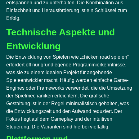
entspannen und zu unterhalten. Die Kombination aus
Einfachheit und Herausforderung ist ein Schlüssel zum
Erfolg.
Technische Aspekte und
Entwicklung
Die Entwicklung von Spielen wie „chicken road spielen“
erfordert oft nur grundlegende Programmierkenntnisse,
was sie zu einem idealen Projekt für angehende
Spieleentwickler macht. Häufig werden einfache Game-
Engines oder Frameworks verwendet, die die Umsetzung
der Spielmechaniken erleichtern. Die grafische
Gestaltung ist in der Regel minimalistisch gehalten, was
die Entwicklungszeit und den Aufwand reduziert. Der
Fokus liegt auf dem Gameplay und der intuitiven
Steuerung. Die Varianten sind hierbei vielfältig.
Plattformen und