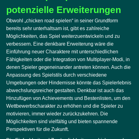
potenzielle Erweiterungen
Obwohl „chicken road spielen“ in seiner Grundform
bereits sehr unterhaltsam ist, gibt es zahlreiche
Möglichkeiten, das Spiel weiterzuentwickeln und zu
verbessern. Eine denkbare Erweiterung wäre die
Einführung neuer Charaktere mit unterschiedlichen
Fähigkeiten oder die Integration von Multiplayer-Modi, in
denen Spieler gegeneinander antreten können. Auch die
Anpassung des Spielstils durch verschiedene
Umgebungen oder Hindernisse könnte das Spielerlebnis
abwechslungsreicher gestalten. Denkbar ist auch das
Hinzufügen von Achievements und Bestenlisten, um den
Wettbewerbscharakter zu erhöhen und die Spieler zu
motivieren, immer wieder zurückzukehren. Die
Möglichkeiten sind vielfältig und bieten spannende
Perspektiven für die Zukunft.