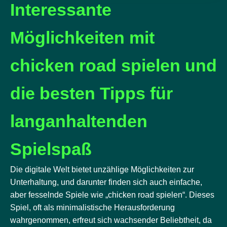
Interessante
Möglichkeiten mit
chicken road spielen und
die besten Tipps für
langanhaltenden
Spielspaß
Die digitale Welt bietet unzählige Möglichkeiten zur
Unterhaltung, und darunter finden sich auch einfache,
aber fesselnde Spiele wie „chicken road spielen“. Dieses
Spiel, oft als minimalistische Herausforderung
wahrgenommen, erfreut sich wachsender Beliebtheit, da