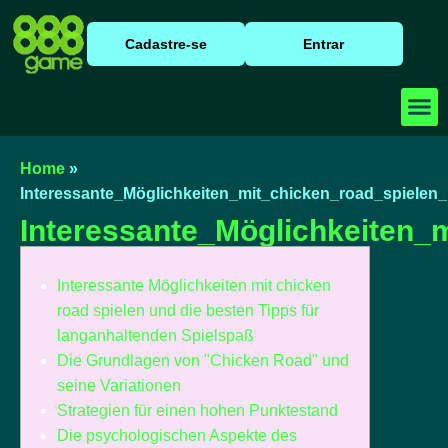
Cadastre-se
Entrar
Baixar
Caça N
Cassino
Home
»
Interessante_Möglichkeiten_mit_chicken_road_spielen
Interessante_Möglichkeiten_
Interessante Möglichkeiten mit chicken
road spielen und die besten Tipps für
langanhaltenden Spielspaß
Die Grundlagen von "Chicken Road" und
seine Variationen
Strategien für einen hohen Punktestand
Die psychologischen Aspekte des