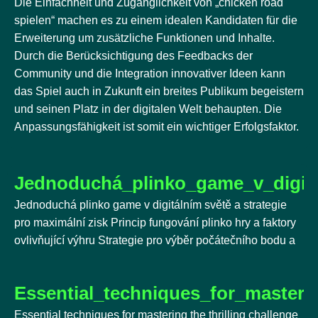
Die Einfachheit und Zugänglichkeit von „chicken road
spielen“ machen es zu einem idealen Kandidaten für die
Erweiterung um zusätzliche Funktionen und Inhalte.
Durch die Berücksichtigung des Feedbacks der
Community und die Integration innovativer Ideen kann
das Spiel auch in Zukunft ein breites Publikum begeistern
und seinen Platz in der digitalen Welt behaupten. Die
Anpassungsfähigkeit ist somit ein wichtiger Erfolgsfaktor.
Jednoduchá_plinko_game_v_digitá
Jednoduchá plinko game v digitálním světě a strategie
pro maximální zisk Princip fungování plinko hry a faktory
ovlivňující výhru Strategie pro výběr počátečního bodu a
Essential_techniques_for_masteri
Essential techniques for mastering the thrilling challenge