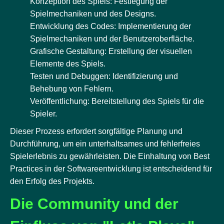
Konzeption des Spiels: Festlegung der
Spielmechaniken und des Designs.
Entwicklung des Codes: Implementierung der
Spielmechaniken und der Benutzeroberfläche.
Grafische Gestaltung: Erstellung der visuellen
Elemente des Spiels.
Testen und Debuggen: Identifizierung und
Behebung von Fehlern.
Veröffentlichung: Bereitstellung des Spiels für die
Spieler.
Dieser Prozess erfordert sorgfältige Planung und
Durchführung, um ein unterhaltsames und fehlerfreies
Spielerlebnis zu gewährleisten. Die Einhaltung von Best
Practices in der Softwareentwicklung ist entscheidend für
den Erfolg des Projekts.
Die Community und der