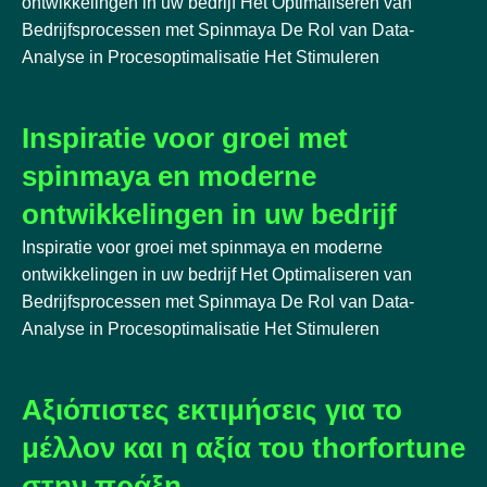
ontwikkelingen in uw bedrijf Het Optimaliseren van
Bedrijfsprocessen met Spinmaya De Rol van Data-
Analyse in Procesoptimalisatie Het Stimuleren
Inspiratie voor groei met
spinmaya en moderne
ontwikkelingen in uw bedrijf
Inspiratie voor groei met spinmaya en moderne
ontwikkelingen in uw bedrijf Het Optimaliseren van
Bedrijfsprocessen met Spinmaya De Rol van Data-
Analyse in Procesoptimalisatie Het Stimuleren
Αξιόπιστες εκτιμήσεις για το
μέλλον και η αξία του thorfortune
στην πράξη