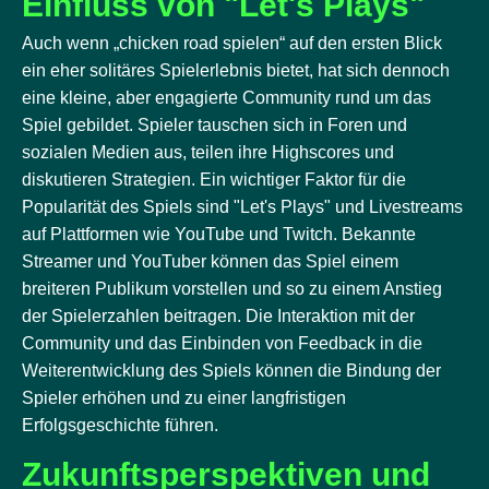
Einfluss von "Let's Plays"
Auch wenn „chicken road spielen“ auf den ersten Blick
ein eher solitäres Spielerlebnis bietet, hat sich dennoch
eine kleine, aber engagierte Community rund um das
Spiel gebildet. Spieler tauschen sich in Foren und
sozialen Medien aus, teilen ihre Highscores und
diskutieren Strategien. Ein wichtiger Faktor für die
Popularität des Spiels sind "Let's Plays" und Livestreams
auf Plattformen wie YouTube und Twitch. Bekannte
Streamer und YouTuber können das Spiel einem
breiteren Publikum vorstellen und so zu einem Anstieg
der Spielerzahlen beitragen. Die Interaktion mit der
Community und das Einbinden von Feedback in die
Weiterentwicklung des Spiels können die Bindung der
Spieler erhöhen und zu einer langfristigen
Erfolgsgeschichte führen.
Zukunftsperspektiven und