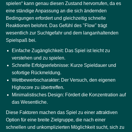
spielen“ kann genau diesen Zustand hervorrufen, da es
eine ständige Anpassung an die sich ändernden
Bedingungen erfordert und gleichzeitig schnelle
Reaktionen belohnt. Das Gefühl des "Flow" trägt
wesentlich zur Suchtgefahr und dem langanhaltenden
Spielspaß bei.
Einfache Zugänglichkeit: Das Spiel ist leicht zu
verstehen und zu spielen.
Schnelle Erfolgserlebnisse: Kurze Spieldauer und
sofortige Rückmeldung.
Wettbewerbscharakter: Der Versuch, den eigenen
Highscore zu übertreffen.
Minimalistisches Design: Fördert die Konzentration auf
das Wesentliche.
Diese Faktoren machen das Spiel zu einer attraktiven
Option für eine breite Zielgruppe, die nach einer
schnellen und unkomplizierten Möglichkeit sucht, sich zu