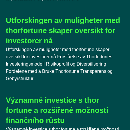
Utforskingen av muligheter med
thorfortune skaper oversikt for
investorer nå
Utforskingen av muligheter med thorfortune skaper
oversikt for investorer nå Forståelse av Thorfortunes
Investeringsmodell Risikoprofil og Diversifisering
Fordelene med å Bruke Thorfortune Transparens og
Gebyrstruktur
Významné investice s thor
fortune a rozšířené možnosti
finančního růstu
Významné investice s thor fortune a rozšířené možnosti