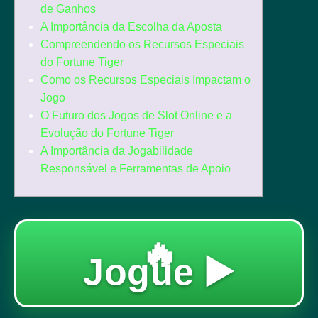
de Ganhos
A Importância da Escolha da Aposta
Compreendendo os Recursos Especiais
do Fortune Tiger
Como os Recursos Especiais Impactam o
Jogo
O Futuro dos Jogos de Slot Online e a
Evolução do Fortune Tiger
A Importância da Jogabilidade
Responsável e Ferramentas de Apoio
🔥
Jogue ▶️