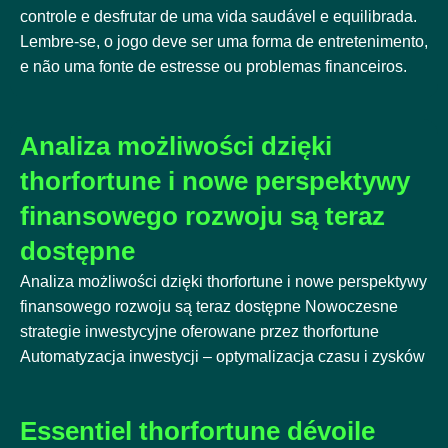
controle e desfrutar de uma vida saudável e equilibrada.
Lembre-se, o jogo deve ser uma forma de entretenimento,
e não uma fonte de estresse ou problemas financeiros.
Analiza możliwości dzięki
thorfortune i nowe perspektywy
finansowego rozwoju są teraz
dostępne
Analiza możliwości dzięki thorfortune i nowe perspektywy
finansowego rozwoju są teraz dostępne Nowoczesne
strategie inwestycyjne oferowane przez thorfortune
Automatyzacja inwestycji – optymalizacja czasu i zysków
Essentiel thorfortune dévoile