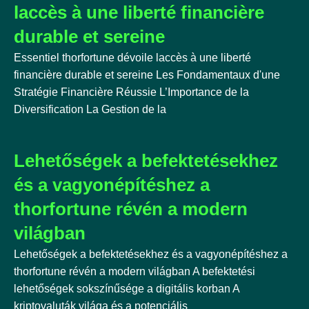
laccès à une liberté financière
durable et sereine
Essentiel thorfortune dévoile laccès à une liberté
financière durable et sereine Les Fondamentaux d'une
Stratégie Financière Réussie L’Importance de la
Diversification La Gestion de la
Lehetőségek a befektetésekhez
és a vagyonépítéshez a
thorfortune révén a modern
világban
Lehetőségek a befektetésekhez és a vagyonépítéshez a
thorfortune révén a modern világban A befektetési
lehetőségek sokszínűsége a digitális korban A
kriptovaluták világa és a potenciális