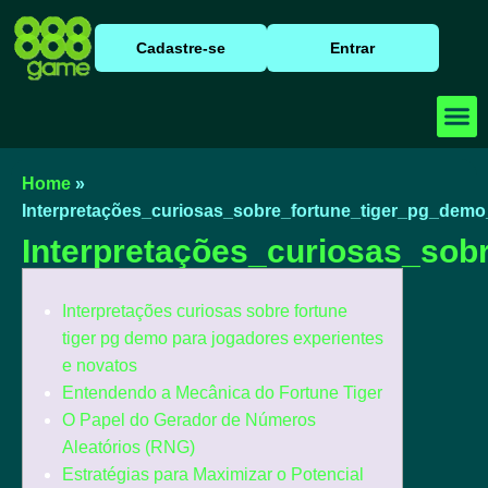
Cadastre-se
Entrar
Baixar
Caça N
Cassino
Home
»
Interpretações_curiosas_sobre_fortune_tiger_pg_demo
Interpretações_curiosas_sob
Interpretações curiosas sobre fortune
tiger pg demo para jogadores experientes
e novatos
Entendendo a Mecânica do Fortune Tiger
O Papel do Gerador de Números
Aleatórios (RNG)
Estratégias para Maximizar o Potencial