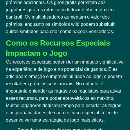
prêmios adicionais. Os giros grátis permitem aos
jogadores girar os rolos sem deduzir dinheiro do seu
bankroll. Os multiplicadores aumentam o valor dos
prêmios, enquanto os símbolos wild podem substituir
outros símbolos para criar combinações vencedoras.
Como os Recursos Especiais
Impactam o Jogo
Os recursos especiais podem ter um impacto significativo
na experiência de jogo e no potencial de ganhos. Eles
adicionam emoção e imprevisibilidade ao jogo, e podem
resultar em prêmios substanciais. No entanto, é
importante entender as regras e os requisitos para ativar
esses recursos, para poder aproveitá-los ao máximo.
Muitos jogadores dedicam tempo para estudar as regras
e as probabilidades de cada recurso especial, a fim de
desenvolver uma estratégia de jogo mais eficaz.