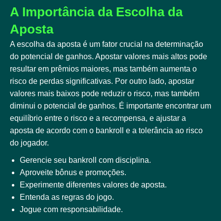
A Importância da Escolha da
Aposta
A escolha da aposta é um fator crucial na determinação
do potencial de ganhos. Apostar valores mais altos pode
resultar em prêmios maiores, mas também aumenta o
risco de perdas significativas. Por outro lado, apostar
valores mais baixos pode reduzir o risco, mas também
diminui o potencial de ganhos. É importante encontrar um
equilíbrio entre o risco e a recompensa, e ajustar a
aposta de acordo com o bankroll e a tolerância ao risco
do jogador.
Gerencie seu bankroll com disciplina.
Aproveite bônus e promoções.
Experimente diferentes valores de aposta.
Entenda as regras do jogo.
Jogue com responsabilidade.