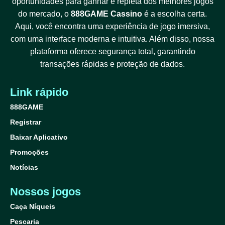
oportunidades para ganhar e repleta dos melhores jogos
do mercado, o
888GAME Cassino
é a escolha certa.
Aqui, você encontra uma experiência de jogo imersiva,
com uma interface moderna e intuitiva. Além disso, nossa
plataforma oferece segurança total, garantindo
transações rápidas e proteção de dados.
Link rápido
888GAME
Registrar
Baixar Aplicativo
Promoções
Notícias
Nossos jogos
Caça Níqueis
Pescaria