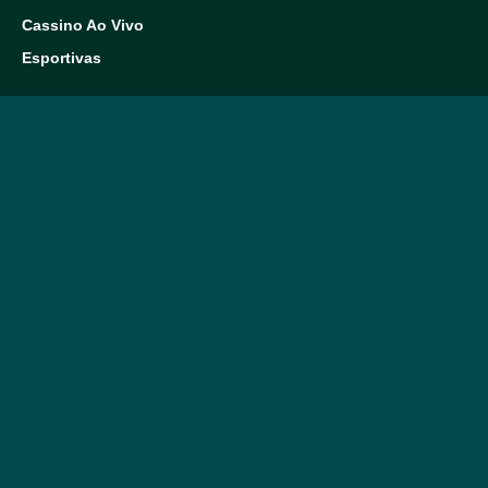
Cassino Ao Vivo
Esportivas