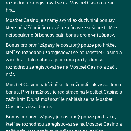
rozhodnou zaregistrovat se na Mostbet Casino a začít
hrát.
Mostbet Casino je známý svými exkluzivními bonusy,
které přináší hráčům nové a zajímavé zkušenosti. Mezi
nejpopulárnější bonusy patří bonus pro první zápasy.
Bonus pro první zápasy je dostupný pouze pro hráče,
kteří se rozhodnou zaregistrovat se na Mostbet Casino a
začít hrát. Tato nabídka je určena pro ty, kteří se
rozhodnou zaregistrovat se na Mostbet Casino a začít
hrát.
Mostbet Casino nabízí několik možností, jak získat tento
bonus. První možností je registrace na Mostbet Casino a
začít hrát. Druhá možností je nahlásit se na Mostbet
Casino a získat bonus.
Bonus pro první zápasy je dostupný pouze pro hráče,
kteří se rozhodnou zaregistrovat se na Mostbet Casino a