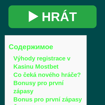
▶️ HRÁT
Содержимое
Výhody registrace v
Kasinu Mostbet
Co čeká nového hráče?
Bonusy pro první
zápasy
Bonus pro první zápasy