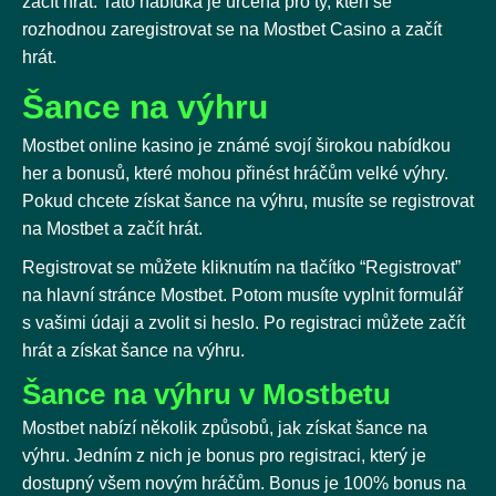
začít hrát. Tato nabídka je určena pro ty, kteří se
rozhodnou zaregistrovat se na Mostbet Casino a začít
hrát.
Šance na výhru
Mostbet online kasino je známé svojí širokou nabídkou
her a bonusů, které mohou přinést hráčům velké výhry.
Pokud chcete získat šance na výhru, musíte se registrovat
na Mostbet a začít hrát.
Registrovat se můžete kliknutím na tlačítko “Registrovat”
na hlavní stránce Mostbet. Potom musíte vyplnit formulář
s vašimi údaji a zvolit si heslo. Po registraci můžete začít
hrát a získat šance na výhru.
Šance na výhru v Mostbetu
Mostbet nabízí několik způsobů, jak získat šance na
výhru. Jedním z nich je bonus pro registraci, který je
dostupný všem novým hráčům. Bonus je 100% bonus na