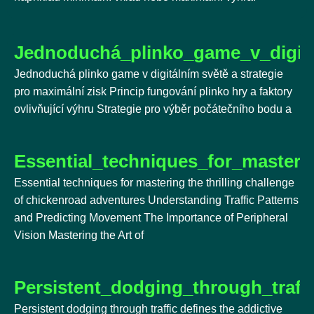
Jednoduchá_plinko_game_v_digitá
Jednoduchá plinko game v digitálním světě a strategie
pro maximální zisk Princip fungování plinko hry a faktory
ovlivňující výhru Strategie pro výběr počátečního bodu a
Essential_techniques_for_masteri
Essential techniques for mastering the thrilling challenge
of chickenroad adventures Understanding Traffic Patterns
and Predicting Movement The Importance of Peripheral
Vision Mastering the Art of
Persistent_dodging_through_traff
Persistent dodging through traffic defines the addictive