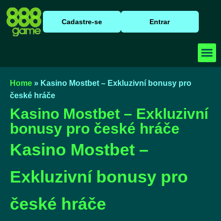
Cadastre-se
Entrar
Baixar
Caça N
Cassino
Home
»
Kasino Mostbet – Exkluzivní bonusy pro
české hráče
Kasino Mostbet – Exkluzivní
bonusy pro české hráče
Kasino Mostbet –
Exkluzivní bonusy pro
české hráče