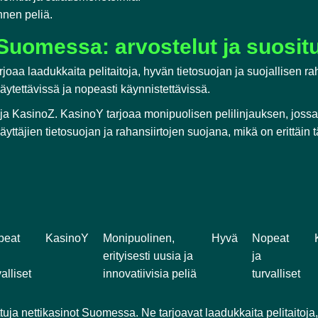
nnen peliä.
 Suomessa: arvostelut ja suosit
aa laadukkaita pelitaitoja, hyvän tietosuojan ja suojallisen r
 käytettävissä ja nopeasti käynnistettävissä.
KasinoZ. KasinoY tarjoaa monipuolisen pelilinjauksen, jossa o
äyttäjien tietosuojan ja rahansiirtojen suojana, mikä on erittäin 
peat
KasinoY
Monipuolinen,
Hyvä
Nopeat
erityisesti uusia ja
ja
valliset
innovatiivisia peliä
turvalliset
ja nettikasinot Suomessa. Ne tarjoavat laadukkaita pelitaitoja, 