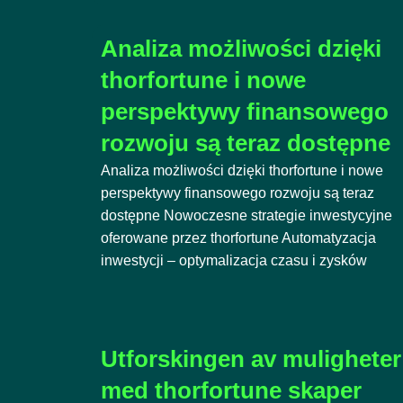
Analiza możliwości dzięki
thorfortune i nowe
perspektywy finansowego
rozwoju są teraz dostępne
Analiza możliwości dzięki thorfortune i nowe
perspektywy finansowego rozwoju są teraz
dostępne Nowoczesne strategie inwestycyjne
oferowane przez thorfortune Automatyzacja
inwestycji – optymalizacja czasu i zysków
Utforskingen av muligheter
med thorfortune skaper