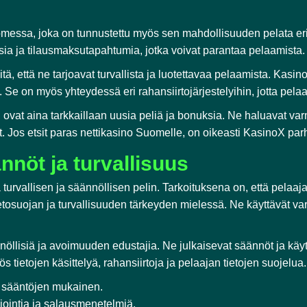
messa, joka on tunnustettu myös sen mahdollisuuden pelata erila
sia ja tilausmaksutapahtumia, jotka voivat parantaa pelaamista.
ä, että ne tarjoavat turvallista ja luotettavaa pelaamista. Kasino
Se on myös yhteydessä eri rahansiirtojärjestelyihin, jotta pelaaj
ovat aina tarkkaillaan uusia peliä ja bonuksia. Ne haluavat var
 Jos etsit paras nettikasino Suomelle, on oikeasti KasinoX pa
nöt ja turvallisuus
urvallisen ja säännöllisen pelin. Tarkoituksena on, että pelaaja
etosuojan ja turvallisuuden tärkeyden mielessä. Ne käyttävät va
lisiä ja avoimuuden edustajia. Ne julkaisevat säännöt ja käytänn
s tietojen käsittelyä, rahansiirtoja ja pelaajan tietojen suojelua.
n sääntöjen mukainen.
piointia ja salausmenetelmiä.