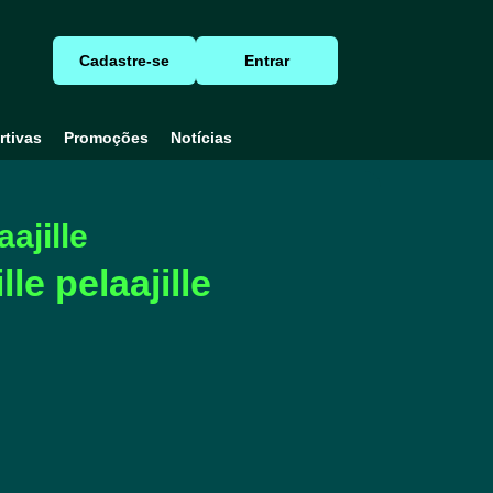
Cadastre-se
Entrar
rtivas
Promoções
Notícias
ajille
e pelaajille