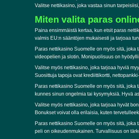
Valitse nettikasino, joka vastaa sinun tarpeisiisi, 
Miten valita paras onlin
Paina ensimmäistä kertaa, kun etsit paras nettika
valmis EU:n sääntöjen mukaisesti ja tarjoaa turva
Paras nettikasino Suomelle on myös sitä, joka ta
videopelien ja slotin. Monipuolisuus on hyödyllis
Valitse myös nettikasino, joka tarjoaa hyviä myynt
Suosittuja tapoja ovat krediittikortti, nettopankki-
Paras nettikasino Suomelle on myös sitä, joka 
kunnes sinun ongelmia tai kysymyksiä. Hyvä asi
Valitse myös nettikasino, joka tarjoaa hyvät bonu
Bonukset voivat olla erilaisia, kuten tervetulleek
Paras nettikasino Suomelle on myös sitä, joka tar
peli on oikeudenmukainen. Turvallisuus on tärke