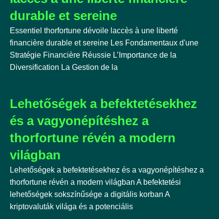
durable et sereine
Essentiel thorfortune dévoile laccès à une liberté
financière durable et sereine Les Fondamentaux d'une
Stratégie Financière Réussie L’Importance de la
Diversification La Gestion de la
Lehetőségek a befektetésekhez
és a vagyonépítéshez a
thorfortune révén a modern
világban
Lehetőségek a befektetésekhez és a vagyonépítéshez a
thorfortune révén a modern világban A befektetési
lehetőségek sokszínűsége a digitális korban A
kriptovaluták világa és a potenciális