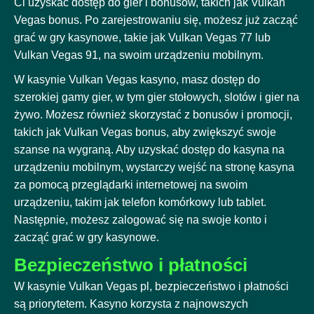
Ci uzyskać dostęp do gier i bonusów, takich jak Vulkan
Vegas bonus. Po zarejestrowaniu się, możesz już zacząć
grać w gry kasynowe, takie jak Vulkan Vegas 77 lub
Vulkan Vegas 91, na swoim urządzeniu mobilnym.
W kasynie Vulkan Vegas kasyno, masz dostęp do
szerokiej gamy gier, w tym gier stołowych, slotów i gier na
żywo. Możesz również skorzystać z bonusów i promocji,
takich jak Vulkan Vegas bonus, aby zwiększyć swoje
szanse na wygraną. Aby uzyskać dostęp do kasyna na
urządzeniu mobilnym, wystarczy wejść na stronę kasyna
za pomocą przeglądarki internetowej na swoim
urządzeniu, takim jak telefon komórkowy lub tablet.
Następnie, możesz zalogować się na swoje konto i
zacząć grać w gry kasynowe.
Bezpieczeństwo i płatności
W kasynie Vulkan Vegas pl, bezpieczeństwo i płatności
są priorytetem. Kasyno korzysta z najnowszych