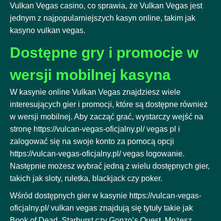
Vulkan Vegas casino, co sprawia, że Vulkan Vegas jest
jednym z najpopularniejszych kasyn online, takim jak
kasyno vulkan vegas.
Dostępne gry i promocje w
wersji mobilnej kasyna
W kasynie online Vulkan Vegas znajdziesz wiele
interesujących gier i promocji, które są dostępne również
w wersji mobilnej. Aby zacząć grać, wystarczy wejść na
stronę https://vulcan-vegas-oficjalny.pl/ vegas pl i
zalogować się na swoje konto za pomocą opcji
https://vulcan-vegas-oficjalny.pl/ vegas logowanie.
Następnie możesz wybrać jedną z wielu dostępnych gier,
takich jak sloty, ruletka, blackjack czy poker.
Wśród dostępnych gier w kasynie https://vulcan-vegas-
oficjalny.pl/ vulkan vegas znajdują się tytuły takie jak
Book of Dead, Starburst czy Gonzo’s Quest. Możesz