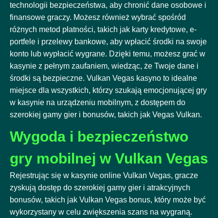
technologii bezpieczeństwa, aby chronić dane osobowe i
finansowe graczy. Możesz również wybrać spośród
różnych metod płatności, takich jak karty kredytowe, e-
portfele i przelewy bankowe, aby wpłacić środki na swoje
konto lub wypłacić wygrane. Dzięki temu, możesz grać w
kasynie z pełnym zaufaniem, wiedząc, że Twoje dane i
środki są bezpieczne. Vulkan Vegas kasyno to idealne
miejsce dla wszystkich, którzy szukają emocjonującej gry
w kasynie na urządzeniu mobilnym, z dostępem do
szerokiej gamy gier i bonusów, takich jak Vegas Vulkan.
Wygoda i bezpieczeństwo
gry mobilnej w Vulkan Vegas
Rejestrując się w kasynie online Vulkan Vegas, gracze
zyskują dostęp do szerokiej gamy gier i atrakcyjnych
bonusów, takich jak Vulkan Vegas bonus, który może być
wykorzystany w celu zwiększenia szans na wygraną.