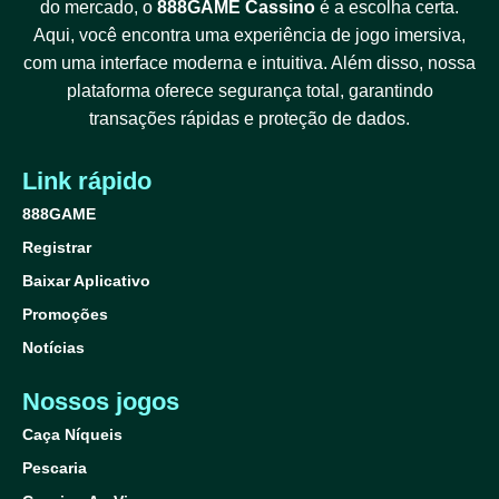
do mercado, o
888GAME Cassino
é a escolha certa.
Aqui, você encontra uma experiência de jogo imersiva,
com uma interface moderna e intuitiva. Além disso, nossa
plataforma oferece segurança total, garantindo
transações rápidas e proteção de dados.
Link rápido
888GAME
Registrar
Baixar Aplicativo
Promoções
Notícias
Nossos jogos
Caça Níqueis
Pescaria