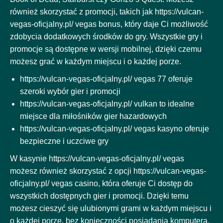
również skorzystać z promocji, takich jak https://vulcan-
vegas-oficjalny.pl/ vegas bonus, który daje Ci możliwość
zdobycia dodatkowych środków do gry. Wszystkie gry i
promocje są dostępne w wersji mobilnej, dzięki czemu
możesz grać w każdym miejscu i o każdej porze.
https://vulcan-vegas-oficjalny.pl/ vegas 77 oferuje
szeroki wybór gier i promocji
https://vulcan-vegas-oficjalny.pl/ vulkan to idealne
miejsce dla miłośników gier hazardowych
https://vulcan-vegas-oficjalny.pl/ vegas kasyno oferuje
bezpieczne i uczciwe gry
W kasynie https://vulcan-vegas-oficjalny.pl/ vegas
możesz również skorzystać z opcji https://vulcan-vegas-
oficjalny.pl/ vegas casino, która oferuje Ci dostęp do
wszystkich dostępnych gier i promocji. Dzięki temu
możesz cieszyć się ulubionymi grami w każdym miejscu i
o każdej porze, bez konieczności posiadania komputera.