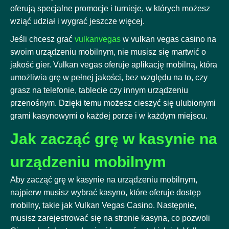
oferują specjalne promocje i turnieje, w których możesz
wziąć udział i wygrać jeszcze więcej.
Jeśli chcesz grać
vulkanvegas
w vulkan vegas casino na
swoim urządzeniu mobilnym, nie musisz się martwić o
jakość gier. Vulkan vegas oferuje aplikację mobilną, która
umożliwia grę w pełnej jakości, bez względu na to, czy
grasz na telefonie, tablecie czy innym urządzeniu
przenośnym. Dzięki temu możesz cieszyć się ulubionymi
grami kasynowymi o każdej porze i w każdym miejscu.
Jak zacząć grę w kasynie na
urządzeniu mobilnym
Aby zacząć grę w kasynie na urządzeniu mobilnym,
najpierw musisz wybrać kasyno, które oferuje dostęp
mobilny, takie jak Vulkan Vegas Casino. Następnie,
musisz zarejestrować się na stronie kasyna, co pozwoli