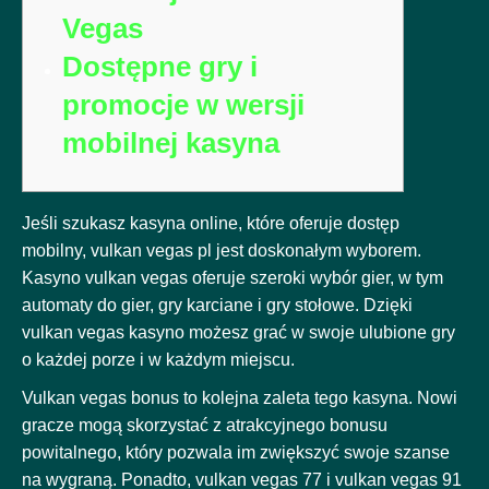
Vegas
Dostępne gry i
promocje w wersji
mobilnej kasyna
Jeśli szukasz kasyna online, które oferuje dostęp
mobilny, vulkan vegas pl jest doskonałym wyborem.
Kasyno vulkan vegas oferuje szeroki wybór gier, w tym
automaty do gier, gry karciane i gry stołowe. Dzięki
vulkan vegas kasyno możesz grać w swoje ulubione gry
o każdej porze i w każdym miejscu.
Vulkan vegas bonus to kolejna zaleta tego kasyna. Nowi
gracze mogą skorzystać z atrakcyjnego bonusu
powitalnego, który pozwala im zwiększyć swoje szanse
na wygraną. Ponadto, vulkan vegas 77 i vulkan vegas 91