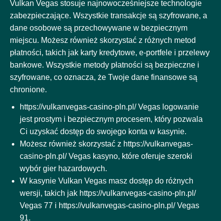
Vulkan Vegas stosuje najnowocześniejsze technologie
zabezpieczające. Wszystkie transakcje są szyfrowane, a
dane osobowe są przechowywane w bezpiecznym
miejscu. Możesz również skorzystać z różnych metod
płatności, takich jak karty kredytowe, e-portfele i przelewy
bankowe. Wszystkie metody płatności są bezpieczne i
szyfrowane, co oznacza, że Twoje dane finansowe są
chronione.
https://vulkanvegas-casino-pln.pl/ Vegas logowanie
jest prostym i bezpiecznym procesem, który pozwala
Ci uzyskać dostęp do swojego konta w kasynie.
Możesz również skorzystać z https://vulkanvegas-
casino-pln.pl/ Vegas kasyno, które oferuje szeroki
wybór gier hazardowych.
W kasynie Vulkan Vegas masz dostęp do różnych
wersji, takich jak https://vulkanvegas-casino-pln.pl/
Vegas 77 i https://vulkanvegas-casino-pln.pl/ Vegas
91.