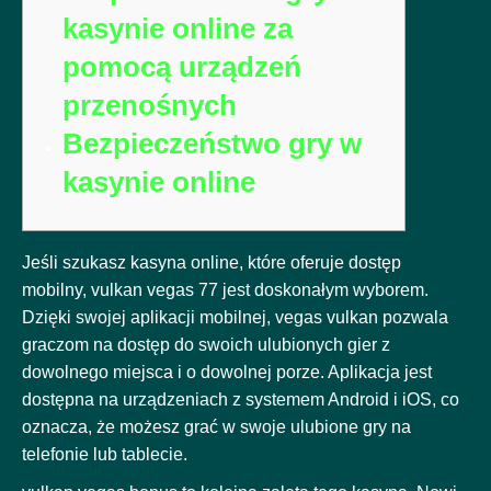
kasynie online za
pomocą urządzeń
przenośnych
Bezpieczeństwo gry w
kasynie online
Jeśli szukasz kasyna online, które oferuje dostęp
mobilny, vulkan vegas 77 jest doskonałym wyborem.
Dzięki swojej aplikacji mobilnej, vegas vulkan pozwala
graczom na dostęp do swoich ulubionych gier z
dowolnego miejsca i o dowolnej porze. Aplikacja jest
dostępna na urządzeniach z systemem Android i iOS, co
oznacza, że możesz grać w swoje ulubione gry na
telefonie lub tablecie.