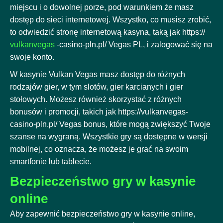
miejscu i o dowolnej porze, pod warunkiem że masz
dostęp do sieci internetowej. Wszystko, co musisz zrobić,
to odwiedzić stronę internetową kasyna, taką jak https://
vulkanvegas
-casino-pln.pl/ Vegas PL, i zalogować się na
swoje konto.
W kasynie Vulkan Vegas masz dostęp do różnych
rodzajów gier, w tym slotów, gier karcianych i gier
stołowych. Możesz również skorzystać z różnych
bonusów i promocji, takich jak https://vulkanvegas-
casino-pln.pl/ Vegas bonus, które mogą zwiększyć Twoje
szanse na wygraną. Wszystkie gry są dostępne w wersji
mobilnej, co oznacza, że możesz je grać na swoim
smartfonie lub tablecie.
Bezpieczeństwo gry w kasynie
online
Aby zapewnić bezpieczeństwo gry w kasynie online,