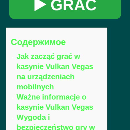
▶️ GRAĆ
Содержимое
Jak zacząć grać w
kasynie Vulkan Vegas
na urządzeniach
mobilnych
Ważne informacje o
kasynie Vulkan Vegas
Wygoda i
bezpieczeństwo gry w