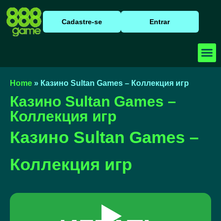
Cadastre-se
Entrar
Baixar
Caça N
Cassino
Home
»
Казино Sultan Games – Коллекция игр
Казино Sultan Games –
Коллекция игр
Казино Sultan Games –
Коллекция игр
▶️