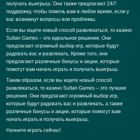
получать выигрыш. Они также предлагают 24/7
поддержку, чтобы помочь вам в любое время, если у
вас возникнут вопросы или проблемы.
Если вы ищете новый способ развлекаться, то казино
Sultan Games – это идеальное решение. Они
предлагают огромный выбор игр, которые будут
радовать вас и развлекать. Кроме того, они
предлагают различные бонусы и акции, которые
помогут вам начать играть и получать выигрыш.
Таким образом, если вы ищете новый способ
развлекаться, то казино Sultan Games – это лучшее
решение. Они предлагают огромный выбор игр,
которые будут радовать вас и развлекать, а также
различные бонусы и акции, которые помогут вам
начать играть и получать выигрыш.
Начните играть сейчас!