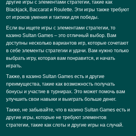
другие игры с элементами стратегии, такие как
Blackjack, Baccarat и Roulette. Эти игры также требуют
от игроков умения и тактики для победы.
Если вы ищете игры с элементами стратегии, то
казино Sultan Games – это отличный выбор. Вам
доступны несколько вариантов игр, которые сочетают
в себе элементы стратегии и удачи. Вам нужно только
выбрать игру, которая вам понравится, и начать
играть.
Также, в казино Sultan Games есть и другие
преимущества, такие как возможность получать
бонусы и участие в турнирах. Это может помочь вам
улучшить свои навыки и выиграть больше денег.
Также, не забывайте, что в казино Sultan Games есть и
другие игры, которые не требуют элементов
стратегии, такие как слоты и другие игры на случай.