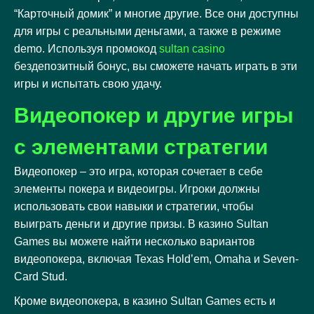
“Карточный домик” и многие другие. Все они доступны
для игры с реальными деньгами, а также в режиме
demo. Используя промокод
sultan casino
бездепозитный бонус, вы сможете начать играть в эти
игры и испытать свою удачу.
Видеопокер и другие игры
с элементами стратегии
Видеопокер – это игра, которая сочетает в себе
элементы покера и видеоигры. Игроки должны
использовать свои навыки и стратегии, чтобы
выиграть деньги и другие призы. В казино Sultan
Games вы можете найти несколько вариантов
видеопокера, включая Texas Hold’em, Omaha и Seven-
Card Stud.
Кроме видеопокера, в казино Sultan Games есть и