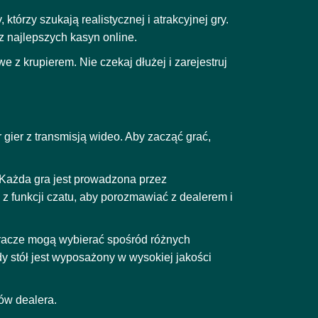
órzy szukają realistycznej i atrakcyjnej gry.
z najlepszych kasyn online.
e z krupierem. Nie czekaj dłużej i zarejestruj
 gier z transmisją wideo. Aby zacząć grać,
r. Każda gra jest prowadzona przez
z funkcji czatu, aby porozmawiać z dealerem i
 Gracze mogą wybierać spośród różnych
dy stół jest wyposażony w wysokiej jakości
ów dealera.