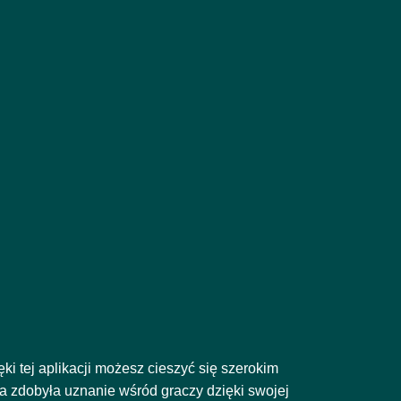
i tej aplikacji możesz cieszyć się szerokim
a zdobyła uznanie wśród graczy dzięki swojej