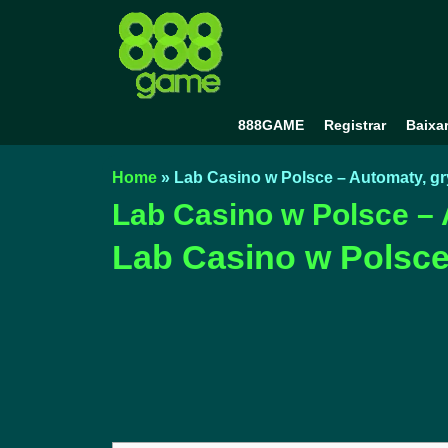
888GAME
Registrar
Baixar
Home
»
Lab Casino w Polsce – Automaty, gr
Lab Casino w Polsce – 
Lab Casino w Polsce