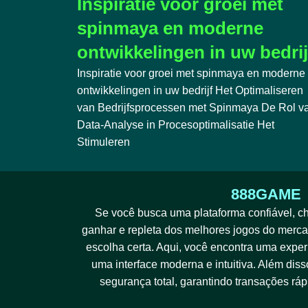
Inspiratie voor groei met
spinmaya en moderne
ontwikkelingen in uw bedrij
Inspiratie voor groei met spinmaya en moderne
ontwikkelingen in uw bedrijf Het Optimaliseren
van Bedrijfsprocessen met Spinmaya De Rol v
Data-Analyse in Procesoptimalisatie Het
Stimuleren
888GAME
Se você busca uma plataforma confiável, c
ganhar e repleta dos melhores jogos do merc
escolha certa. Aqui, você encontra uma exper
uma interface moderna e intuitiva. Além diss
segurança total, garantindo transações rá