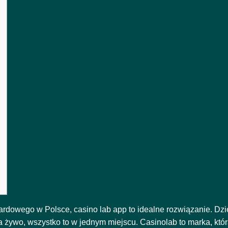
dowego w Polsce, casino lab app to idealne rozwiązanie. Dzięk
 żywo, wszystko to w jednym miejscu. Casinolab to marka, któr