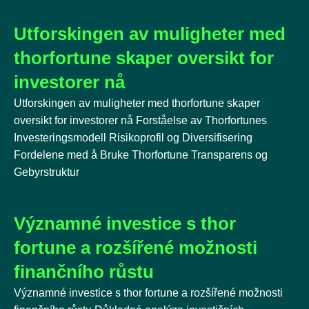
Utforskingen av muligheter med
thorfortune skaper oversikt for
investorer nå
Utforskingen av muligheter med thorfortune skaper
oversikt for investorer nå Forståelse av Thorfortunes
Investeringsmodell Risikoprofil og Diversifisering
Fordelene med å Bruke Thorfortune Transparens og
Gebyrstruktur
Významné investice s thor
fortune a rozšířené možnosti
finančního růstu
Významné investice s thor fortune a rozšířené možnosti