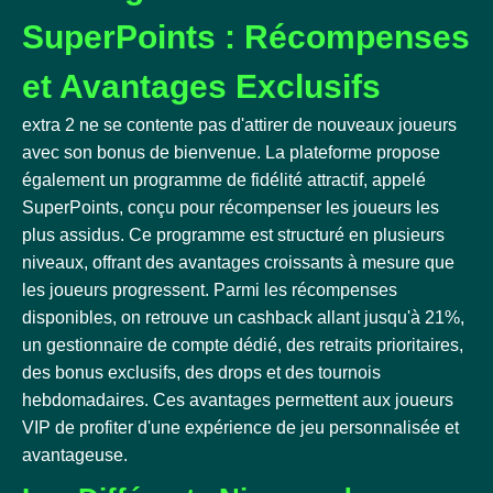
SuperPoints : Récompenses
et Avantages Exclusifs
extra 2 ne se contente pas d'attirer de nouveaux joueurs
avec son bonus de bienvenue. La plateforme propose
également un programme de fidélité attractif, appelé
SuperPoints, conçu pour récompenser les joueurs les
plus assidus. Ce programme est structuré en plusieurs
niveaux, offrant des avantages croissants à mesure que
les joueurs progressent. Parmi les récompenses
disponibles, on retrouve un cashback allant jusqu'à 21%,
un gestionnaire de compte dédié, des retraits prioritaires,
des bonus exclusifs, des drops et des tournois
hebdomadaires. Ces avantages permettent aux joueurs
VIP de profiter d'une expérience de jeu personnalisée et
avantageuse.