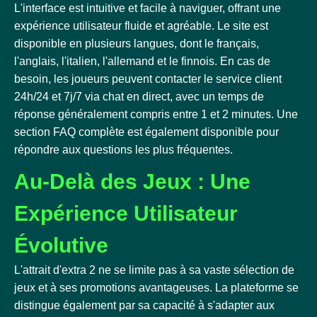
L'interface est intuitive et facile à naviguer, offrant une
expérience utilisateur fluide et agréable. Le site est
disponible en plusieurs langues, dont le français,
l'anglais, l'italien, l'allemand et le finnois. En cas de
besoin, les joueurs peuvent contacter le service client
24h/24 et 7j/7 via chat en direct, avec un temps de
réponse généralement compris entre 1 et 2 minutes. Une
section FAQ complète est également disponible pour
répondre aux questions les plus fréquentes.
Au-Delà des Jeux : Une
Expérience Utilisateur
Évolutive
L'attrait d'extra 2 ne se limite pas à sa vaste sélection de
jeux et à ses promotions avantageuses. La plateforme se
distingue également par sa capacité à s'adapter aux