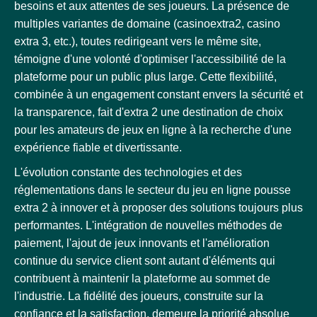
besoins et aux attentes de ses joueurs. La présence de
multiples variantes de domaine (casinoextra2, casino
extra 3, etc.), toutes redirigeant vers le même site,
témoigne d'une volonté d'optimiser l'accessibilité de la
plateforme pour un public plus large. Cette flexibilité,
combinée à un engagement constant envers la sécurité et
la transparence, fait d'extra 2 une destination de choix
pour les amateurs de jeux en ligne à la recherche d'une
expérience fiable et divertissante.
L'évolution constante des technologies et des
réglementations dans le secteur du jeu en ligne pousse
extra 2 à innover et à proposer des solutions toujours plus
performantes. L'intégration de nouvelles méthodes de
paiement, l'ajout de jeux innovants et l'amélioration
continue du service client sont autant d'éléments qui
contribuent à maintenir la plateforme au sommet de
l'industrie. La fidélité des joueurs, construite sur la
confiance et la satisfaction, demeure la priorité absolue