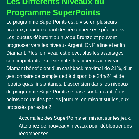
Les Différents Niveaux du
Programme SuperPoints
Le programme SuperPoints est divisé en plusieurs
niveaux, chacun offrant des récompenses spécifiques.
Les joueurs débutent au niveau Bronze et peuvent
progresser vers les niveaux Argent, Or, Platine et enfin
Diamant. Plus le niveau est élevé, plus les avantages
sont importants. Par exemple, les joueurs au niveau
Diamant bénéficient d'un cashback maximal de 21%, d'un
gestionnaire de compte dédié disponible 24h/24 et de
retraits quasi instantanés. L'ascension dans les niveaux
du programme SuperPoints se base sur la quantité de
points accumulés par les joueurs, en misant sur les jeux
proposés par extra 2.
Accumulez des SuperPoints en misant sur les jeux.
Atteignez de nouveaux niveaux pour débloquer des
récompenses.