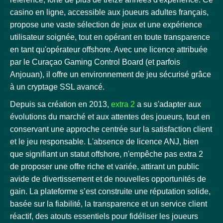
casino en ligne, accessible aux joueurs adultes français,
propose une vaste sélection de jeux et une expérience
utilisateur soignée, tout en opérant en toute transparence
en tant qu'opérateur offshore. Avec une licence attribuée
par le Curaçao Gaming Control Board (et parfois
Anjouan), il offre un environnement de jeu sécurisé grâce
à un cryptage SSL avancé.
Depuis sa création en 2013,
extra 2
a su s'adapter aux
évolutions du marché et aux attentes des joueurs, tout en
conservant une approche centrée sur la satisfaction client
et le jeu responsable. L'absence de licence ANJ, bien
que signifiant un statut offshore, n'empêche pas extra 2
de proposer une offre riche et variée, attirant un public
avide de divertissement et de nouvelles opportunités de
gain. La plateforme s’est construite une réputation solide,
basée sur la fiabilité, la transparence et un service client
réactif, des atouts essentiels pour fidéliser les joueurs