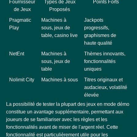
Fournisseur
Types de Jeux
Points Forts
de Jeux
Proposés
Pragmatic
Machines à
Jackpots
Play
sous, jeux de
progressifs,
table, casino live
graphismes de
haute qualité
NetEnt
Machines à
Thèmes innovants,
sous, jeux de
fonctionnalités
table
uniques
Nolimit City
Machines à sous
Titres originaux et
audacieux, volatilité
élevée
La possibilité de tester la plupart des jeux en mode démo
constitue un avantage supplémentaire, permettant aux
joueurs de se familiariser avec les règles et les
fonctionnalités avant de miser de l'argent réel. Cette
fonctionnalité est particulièrement utile pour les