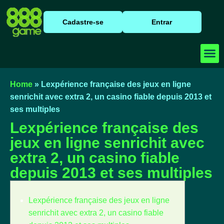
Cadastre-se
Entrar
Baixar
Caça N
Cassino
Home
»
Lexpérience française des jeux en ligne
senrichit avec extra 2, un casino fiable depuis 2013 et
ses multiples
Lexpérience française des
jeux en ligne senrichit avec
extra 2, un casino fiable
depuis 2013 et ses multiples
Lexpérience française des jeux en ligne
senrichit avec extra 2, un casino fiable