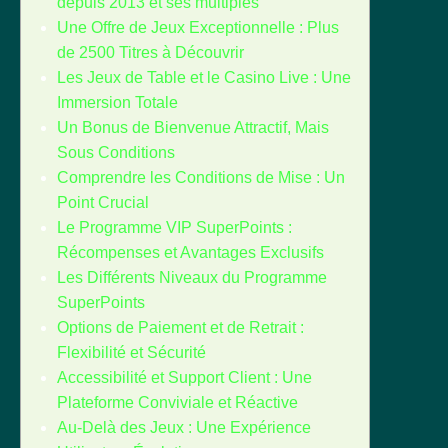
depuis 2013 et ses multiples
Une Offre de Jeux Exceptionnelle : Plus
de 2500 Titres à Découvrir
Les Jeux de Table et le Casino Live : Une
Immersion Totale
Un Bonus de Bienvenue Attractif, Mais
Sous Conditions
Comprendre les Conditions de Mise : Un
Point Crucial
Le Programme VIP SuperPoints :
Récompenses et Avantages Exclusifs
Les Différents Niveaux du Programme
SuperPoints
Options de Paiement et de Retrait :
Flexibilité et Sécurité
Accessibilité et Support Client : Une
Plateforme Conviviale et Réactive
Au-Delà des Jeux : Une Expérience