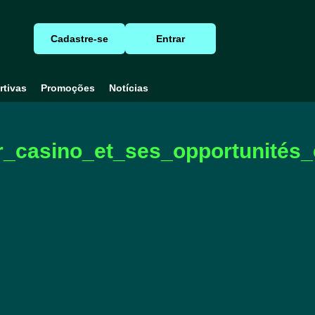
Cadastre-se
Entrar
rtivas
Promoções
Notícias
r_casino_et_ses_opportunités_