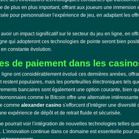
le de plus en plus important, offrant aux joueurs une immersion
utilisée pour personnaliser l'expérience de jeu, en adaptant les 
oir un impact significatif sur le secteur du jeu en ligne, en off
ne qui adopteront ces technologies de pointe seront bien posit
 en constante évolution.
es de paiement dans les casino
igne ont considérablement évolué ces dernières années, offrant
it restent populaires, mais les portefeuilles électroniques tels q
 virements bancaires sont également une option courante, bien qu'
yptomonnaies comme le Bitcoin offre une alternative intéressante
igne comme
alexander casino
s'efforcent d'intégrer une diversi
une expérience de dépôt et de retrait fluide et sécurisée.
 pourrait voir l'intégration de nouvelles technologies telles que
ons. L'innovation continue dans ce domaine est essentielle pour m