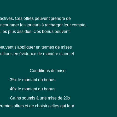
ractives. Ces offres peuvent prendre de
courager les joueurs à recharger leur compte,
s les plus assidus. Ces bonus peuvent
 peuvent s'appliquer en termes de mises
ditions en évidence de manière claire et
Conditions de mise
35x le montant du bonus
40x le montant du bonus
Gains soumis à une mise de 20x
entes offres et de choisir celles qui leur