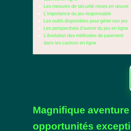
Les mesures de sécurité mises en œuvre
L'importance du jeu responsable
Les outils disponibles pour gérer son jeu
Les perspectives d'avenir du jeu en ligne
L'évolution des méthodes de paiement
dans les casinos en ligne
Magnifique aventure 
opportunités except