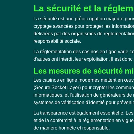
La sécurité et la régle
La sécurité est une préoccupation majeure pour l
cryptage avancées pour protéger les information
délivrées par des organismes de réglementation r
responsabilité sociale.
La réglementation des casinos en ligne varie co
d'autres ont interdit leur exploitation. Il est do
Les mesures de sécurité m
Les casinos en ligne modernes mettent en œuvre 
(Secure Socket Layer) pour crypter les communic
informatiques, et l'utilisation de générateurs d
systèmes de vérification d'identité pour prévenir
La transparence est également essentielle. Les c
et de la conformité à la réglementation en vigue
de manière honnête et responsable.