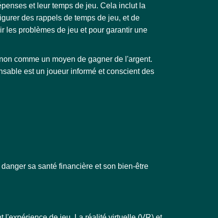
penses et leur temps de jeu. Cela inclut la
figurer des rappels de temps de jeu, et de
ir les problèmes de jeu et pour garantir une
et non comme un moyen de gagner de l'argent.
onsable est un joueur informé et conscient des
danger sa santé financière et son bien-être
'expérience de jeu. La réalité virtuelle (VR) et