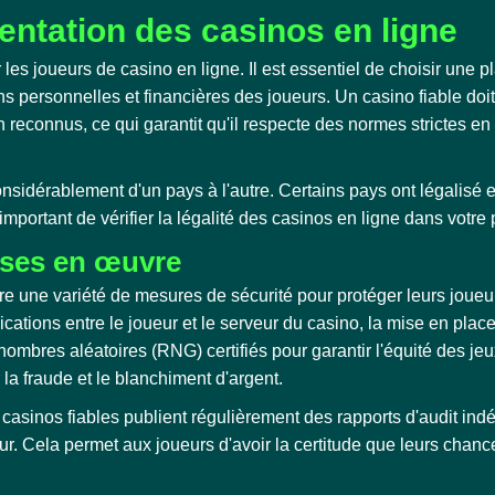
mentation des casinos en ligne
es joueurs de casino en ligne. Il est essentiel de choisir une p
s personnelles et financières des joueurs. Un casino fiable doi
econnus, ce qui garantit qu'il respecte des normes strictes en m
nsidérablement d'un pays à l'autre. Certains pays ont légalisé e
nc important de vérifier la légalité des casinos en ligne dans votre
ises en œuvre
une variété de mesures de sécurité pour protéger leurs joueurs.
ations entre le joueur et le serveur du casino, la mise en place
e nombres aléatoires (RNG) certifiés pour garantir l'équité des je
 la fraude et le blanchiment d'argent.
asinos fiables publient régulièrement des rapports d'audit indé
ur. Cela permet aux joueurs d'avoir la certitude que leurs chanc