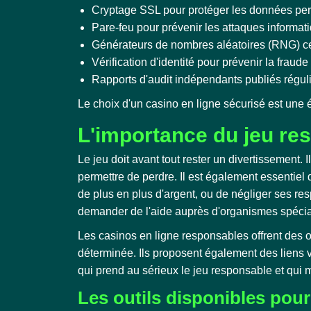
Cryptage SSL pour protéger les données pe
Pare-feu pour prévenir les attaques informat
Générateurs de nombres aléatoires (RNG) cer
Vérification d'identité pour prévenir la fraude
Rapports d'audit indépendants publiés régu
Le choix d'un casino en ligne sécurisé est une 
L'importance du jeu re
Le jeu doit avant tout rester un divertissement. 
permettre de perdre. Il est également essentiel 
de plus en plus d'argent, ou de négliger ses re
demander de l'aide auprès d'organismes spécia
Les casinos en ligne responsables offrent des o
déterminée. Ils proposent également des liens ve
qui prend au sérieux le jeu responsable et qui
Les outils disponibles pour