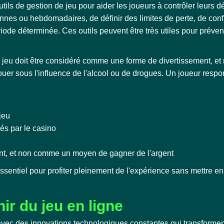
ls de gestion de jeu pour aider les joueurs à contrôler leurs dé
iennes ou hebdomadaires, de définir des limites de perte, de con
iode déterminée. Ces outils peuvent être très utiles pour préven
le jeu doit être considéré comme une forme de divertissement, 
jouer sous l'influence de l'alcool ou de drogues. Un joueur resp
jeu
sés par le casino
nt, et non comme un moyen de gagner de l'argent
entiel pour profiter pleinement de l'expérience sans mettre en 
ir du jeu en ligne
vec des innovations technologiques constantes qui transforment l