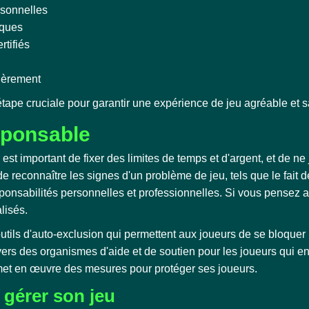
rsonnelles
iques
tifiés
lièrement
étape cruciale pour garantir une expérience de jeu agréable et s
sponsable
Il est important de fixer des limites de temps et d'argent, et de n
de reconnaître les signes d'un problème de jeu, tels que le fait
sponsabilités personnelles et professionnelles. Si vous pensez a
lisés.
utils d'auto-exclusion qui permettent aux joueurs de se bloquer
rs des organismes d'aide et de soutien pour les joueurs qui en o
 met en œuvre des mesures pour protéger ses joueurs.
 gérer son jeu