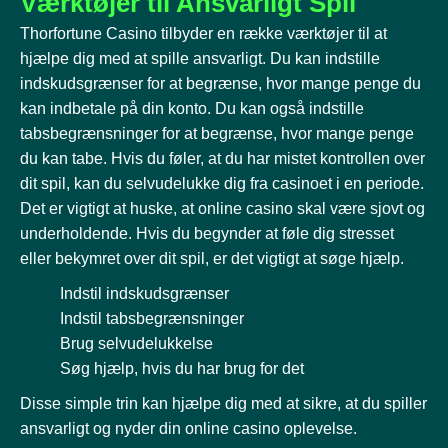
Værktøjer til Ansvarligt Spil
Thorfortune Casino tilbyder en række værktøjer til at
hjælpe dig med at spille ansvarligt. Du kan indstille
indskudsgrænser for at begrænse, hvor mange penge du
kan indbetale på din konto. Du kan også indstille
tabsbegrænsninger for at begrænse, hvor mange penge
du kan tabe. Hvis du føler, at du har mistet kontrollen over
dit spil, kan du selvudelukke dig fra casinoet i en periode.
Det er vigtigt at huske, at online casino skal være sjovt og
underholdende. Hvis du begynder at føle dig stresset
eller bekymret over dit spil, er det vigtigt at søge hjælp.
Indstil indskudsgrænser
Indstil tabsbegrænsninger
Brug selvudelukkelse
Søg hjælp, hvis du har brug for det
Disse simple trin kan hjælpe dig med at sikre, at du spiller
ansvarligt og nyder din online casino oplevelse.