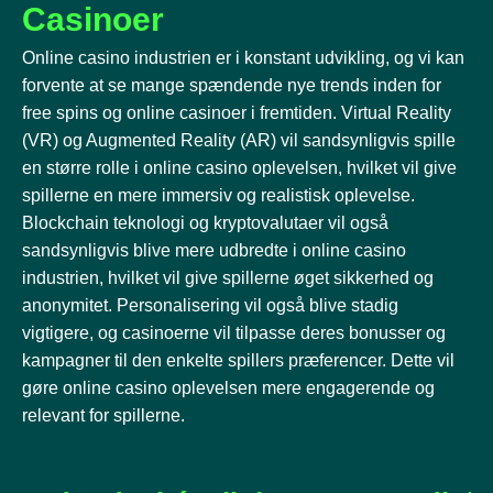
Casinoer
Online casino industrien er i konstant udvikling, og vi kan
forvente at se mange spændende nye trends inden for
free spins og online casinoer i fremtiden. Virtual Reality
(VR) og Augmented Reality (AR) vil sandsynligvis spille
en større rolle i online casino oplevelsen, hvilket vil give
spillerne en mere immersiv og realistisk oplevelse.
Blockchain teknologi og kryptovalutaer vil også
sandsynligvis blive mere udbredte i online casino
industrien, hvilket vil give spillerne øget sikkerhed og
anonymitet. Personalisering vil også blive stadig
vigtigere, og casinoerne vil tilpasse deres bonusser og
kampagner til den enkelte spillers præferencer. Dette vil
gøre online casino oplevelsen mere engagerende og
relevant for spillerne.