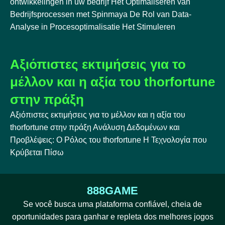
ontwikkelingen in uw bedrijf Het Optimaliseren van
Bedrijfsprocessen met Spinmaya De Rol van Data-
Analyse in Procesoptimalisatie Het Stimuleren
Αξιόπιστες εκτιμήσεις για το
μέλλον και η αξία του thorfortune
στην πράξη
Αξιόπιστες εκτιμήσεις για το μέλλον και η αξία του
thorfortune στην πράξη Ανάλυση Δεδομένων και
Προβλέψεις: Ο Ρόλος του thorfortune Η Τεχνολογία που
Κρύβεται Πίσω
888GAME
Se você busca uma plataforma confiável, cheia de
oportunidades para ganhar e repleta dos melhores jogos