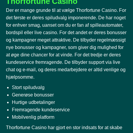
Thorfortune Casino
Der er mange grunde til at vælge Thorfortune Casino. For
det første er deres spiludvalg imponerende. De har noget
for enhver smag, uanset om du er fan af spilleautomater,
bordspil eller live casino. For det andet er deres bonusser
og kampagner meget attraktive. De tilbyder regelmæssigt
nye bonusser og kampagner, som giver dig mulighed for
at øge dine chancer for at vinde. For det tredje er deres
kundeservice fremragende. De tilbyder support via live
chat og e-mail, og deres medarbejdere er altid venlige og
hjælpsomme.
Stort spiludvalg
Generøse bonusser
Hurtige udbetalinger
Fremragende kundeservice
Mobilvenlig platform
Thorfortune Casino har gjort en stor indsats for at skabe