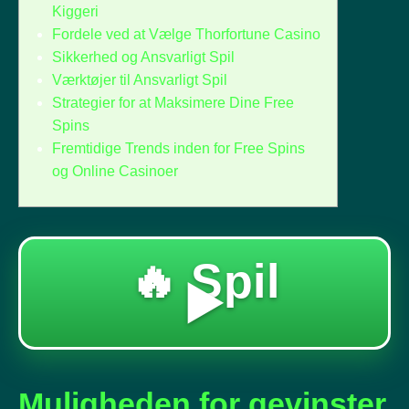
Kiggeri
Fordele ved at Vælge Thorfortune Casino
Sikkerhed og Ansvarligt Spil
Værktøjer til Ansvarligt Spil
Strategier for at Maksimere Dine Free
Spins
Fremtidige Trends inden for Free Spins
og Online Casinoer
🔥 Spil
▶️
Muligheden for gevinster