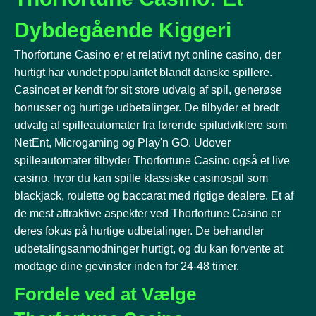
Dybdegående Kiggeri
Thorfortune Casino er et relativt nyt online casino, der
hurtigt har vundet popularitet blandt danske spillere.
Casinoet er kendt for sit store udvalg af spil, generøse
bonusser og hurtige udbetalinger. De tilbyder et bredt
udvalg af spilleautomater fra førende spiludviklere som
NetEnt, Microgaming og Play'n GO. Udover
spilleautomater tilbyder Thorfortune Casino også et live
casino, hvor du kan spille klassiske casinospil som
blackjack, roulette og baccarat med rigtige dealere. Et af
de mest attraktive aspekter ved Thorfortune Casino er
deres fokus på hurtige udbetalinger. De behandler
udbetalingsanmodninger hurtigt, og du kan forvente at
modtage dine gevinster inden for 24-48 timer.
Fordele ved at Vælge