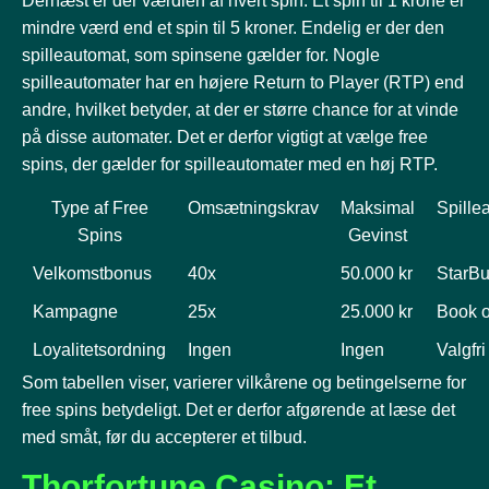
Dernæst er der værdien af hvert spin. Et spin til 1 krone er
mindre værd end et spin til 5 kroner. Endelig er der den
spilleautomat, som spinsene gælder for. Nogle
spilleautomater har en højere Return to Player (RTP) end
andre, hvilket betyder, at der er større chance for at vinde
på disse automater. Det er derfor vigtigt at vælge free
spins, der gælder for spilleautomater med en høj RTP.
Type af Free
Omsætningskrav
Maksimal
Spille
Spins
Gevinst
Velkomstbonus
40x
50.000 kr
StarBu
Kampagne
25x
25.000 kr
Book 
Loyalitetsordning
Ingen
Ingen
Valgfri
Som tabellen viser, varierer vilkårene og betingelserne for
free spins betydeligt. Det er derfor afgørende at læse det
med småt, før du accepterer et tilbud.
Thorfortune Casino: Et