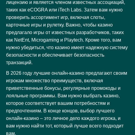
лицензию и является членом известных ассоциаций,
таких как eCOGRA или iTech Labs. Затем вам нужно
проверить ассортимент игр, включая слоты,
карточные игры и рулетку. Важно, чтобы казино
предлагало игры от известных разработчиков, таких
как NetEnt, Microgaming и Playtech. Кроме того, вам
нужно убедиться, что казино имеет надежную систему
безопасности и обеспечивает безопасность
транзакций.
В 2026 году лучшие онлайн-казино предлагают своим
игрокам множество преимуществ, включая
приветственные бонусы, регулярные промокоды и
лояльные программы. Вам нужно выбрать казино,
которое соответствует вашим потребностям и
предпочтениям. В конце концов, выбор лучшего
онлайн-казино – это личное дело каждого игрока, и
вам нужно найти тот, который лучше всего подходит
вам.