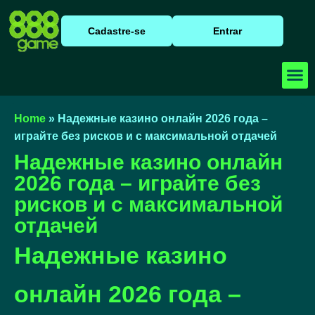
Cadastre-se
Entrar
Baixar
Caça N
Cassino
Home
»
Надежные казино онлайн 2026 года –
играйте без рисков и с максимальной отдачей
Надежные казино онлайн
2026 года – играйте без
рисков и с максимальной
отдачей
Надежные казино
онлайн 2026 года –