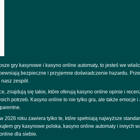
lepsze gry kasynowe i kasyno online automaty, to jesteś we wł
zapewniają bezpieczne i przyjemne doświadczenie hazardu. Prze
 nasz zespół.
 znajdują się takie, które oferują kasyno online opinie i recen
oich potrzeb. Kasyno online to nie tylko gra, ale także emocje 
sparentne.
w 2026 roku zawiera tylko te, które spełniają najwyższe stand
 kątem gry kasynowe polska, kasyno online automaty i innych 
nline dla siebie.