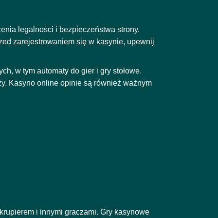
nia legalności i bezpieczeństwa strony.
rzed zarejestrowaniem się w kasynie, upewnij
ch, w tym automaty do gier i gry stołowe.
zy. Kasyno online opinie są również ważnym
 krupierem i innymi graczami. Gry kasynowe