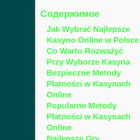
Содержимое
Jak Wybrać Najlepsze
Kasyno Online w Polsce
Co Warto Rozważyć
Przy Wyborze Kasyna
Bezpieczne Metody
Płatności w Kasynach
Online
Popularne Metody
Płatności w Kasynach
Online
Najlepsze Gry