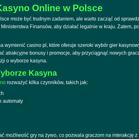
Kasyno Online w Polsce
sce może być trudnym zadaniem, ale warto zacząć od sprawdze
Ministerstwa Finansów, aby działać legalnie w kraju. Zatem, p
wymienić casino pl, które oferuje szeroki wybór gier kasynowy
ać atrakcyjne bonusy i promocje, aby przyciągnąć nowych grac
zji o wyborze kasyna.
Wyborze Kasyna
yno
rozważyć kilka czynników, takich jak:
ch
e automaty
ać możliwość gry na żywo, co pozwala graczom na interakcję z