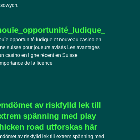
nsowych.
r_risikobewusstes_Sp
nd_informieren_und_dabei_casino_o
nouïe_opportunité_ludique_et_nouv
ouïe opportunité ludique et nouveau casino en
gne suisse pour joueurs avisés Les avantages
un casino en ligne récent en Suisse
importance de la licence
bjuder_oförglömliga
eim_online_casino_ohne_oasis_für_r
mdömet av riskfylld lek till
xtrem spänning med play
hicken road utforskas här
dömet av riskfylld lek till extrem spänning med