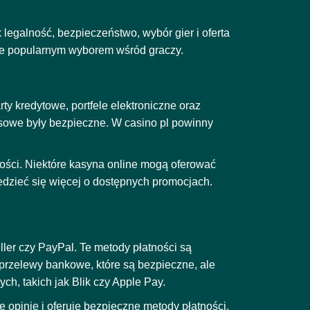
egalność, bezpieczeństwo, wybór gier i oferta
ni je popularnym wyborem wśród graczy.
y kredytowe, portfele elektroniczne oraz
ansowe były bezpieczne. W casino pl powinny
ności. Niektóre kasyna online mogą oferować
edzieć się więcej o dostępnych promocjach.
eller czy PayPal. Te metody płatności są
przelewy bankowe, które są bezpieczne, ale
h, takich jak Blik czy Apple Pay.
opinie i oferuje bezpieczne metody płatności.