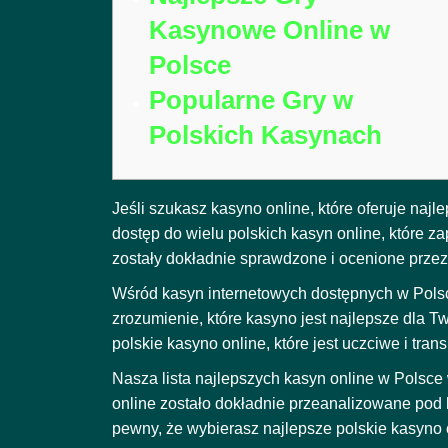
Kasynowe Online w
Polsce
Popularne Gry w
Polskich Kasynach
Jeśli szukasz kasyno online, które oferuje naj
dostęp do wielu polskich kasyn online, które 
zostały dokładnie sprawdzone i ocenione przez
Wśród kasyn internetowych dostępnych w Polsce,
zrozumienie, które kasyno jest najlepsze dla Tw
polskie kasyno online, które jest uczciwe i tran
Nasza lista najlepszych kasyn online w Polsce 
online zostało dokładnie przeanalizowane pod
pewny, że wybierasz najlepsze polskie kasyno o