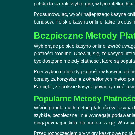
polska to szeroki wybór gier, w tym ruletka, blac
Podsumowując, wybór najlepszego kasyna online
bonusów. Polskie kasyna online, takie jak casin
Bezpieczne Metody Pła
Wybierając polskie kasyno online, zwróć uwagę 
płatności mobilne. Upewnij się, że kasyno int
być dostępne metody płatności, które są popul
Przy wyborze metody płatności w kasynie onlin
bonusy za korzystanie z określonych metod pła
Pamiętaj, że polskie kasyna powinny mieć jasne
Popularne Metody Płatnośc
Wśród popularnych metod płatności w kasynach on
szybkie, bezpieczne i nie wymagają podawania 
mogą wymagać kilku dni na realizację. W kasyni
Przed rozpoczęciem gry w gry kasynowe polska 