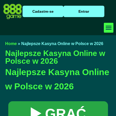
Cadastre-se
Entrar
Baixar
Caça N
Cassino
Home
»
Najlepsze Kasyna Online w Polsce w 2026
Najlepsze Kasyna Online w
Polsce w 2026
Najlepsze Kasyna Online
w Polsce w 2026
▶️ GRAĆ