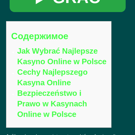
Содержимое
Jak Wybrać Najlepsze
Kasyno Online w Polsce
Cechy Najlepszego
Kasyna Online
Bezpieczeństwo i
Prawo w Kasynach
Online w Polsce