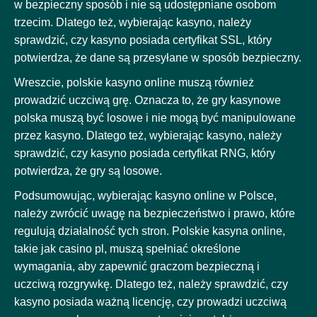
w bezpieczny sposób i nie są udostępniane osobom
trzecim. Dlatego też, wybierając kasyno, należy
sprawdzić, czy kasyno posiada certyfikat SSL, który
potwierdza, że dane są przesyłane w sposób bezpieczny.
Wreszcie, polskie kasyno online muszą również
prowadzić uczciwą grę. Oznacza to, że gry kasynowe
polska muszą być losowe i nie mogą być manipulowane
przez kasyno. Dlatego też, wybierając kasyno, należy
sprawdzić, czy kasyno posiada certyfikat RNG, który
potwierdza, że gry są losowe.
Podsumowując, wybierając kasyno online w Polsce,
należy zwrócić uwagę na bezpieczeństwo i prawo, które
regulują działalność tych stron. Polskie kasyna online,
takie jak casino pl, muszą spełniać określone
wymagania, aby zapewnić graczom bezpieczną i
uczciwą rozgrywkę. Dlatego też, należy sprawdzić, czy
kasyno posiada ważną licencję, czy prowadzi uczciwą