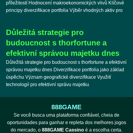
příležitostí Hodnocení makroekonomických vlivů Klíčové
principy diverzifikace portfolia Výběr vhodných aktiv pro
Důležitá strategie pro
budoucnost s thorfortune a
efektivní správou majetku dnes
Důležitá strategie pro budoucnost s thorfortune a efektivní
správou majetku dnes Diverzifikace portfolia jako základ
úspěchu Význam geografické diverzifikace Využití
technologií pro efektivní správu majetku
888GAME
Se você busca uma plataforma confiável, cheia de
oportunidades para ganhar e repleta dos melhores jogos
do mercado, o
888GAME Cassino
é a escolha certa.