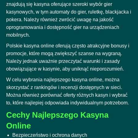
znajdują się kasyna oferujące szeroki wybór gier
kasynowych, w tym automaty do gier, ruletkę, blackjacka i
pokera. Należy również zwrócić uwagę na jakość
oprogramowania i dostępność gier na urządzeniach
mobilnych.
Polskie kasyna online oferują często atrakcyjne bonusy i
promocje, które mogą zwiększyć szanse na wygraną.
Należy jednak uważnie przeczytać warunki i zasady
obowiązujące w kasynie, aby uniknąć nieporozumień.
W celu wybrania najlepszego kasyna online, można
skorzystać z rankingów i recenzji dostępnych w sieci.
Można również porównać oferty różnych kasyn i wybrać
to, które najlepiej odpowiada indywidualnym potrzebom.
Cechy Najlepszego Kasyna
Online
Bezpieczeństwo i ochrona danych