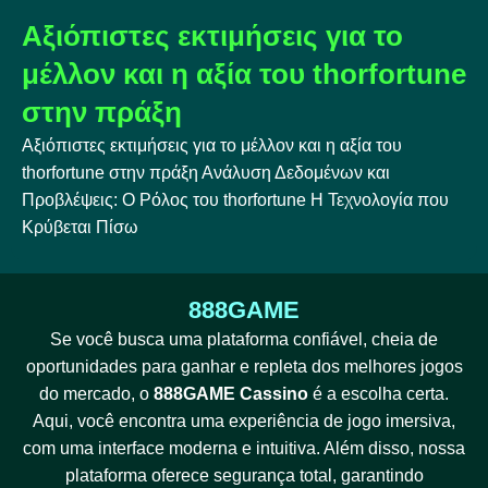
Αξιόπιστες εκτιμήσεις για το
μέλλον και η αξία του thorfortune
στην πράξη
Αξιόπιστες εκτιμήσεις για το μέλλον και η αξία του
thorfortune στην πράξη Ανάλυση Δεδομένων και
Προβλέψεις: Ο Ρόλος του thorfortune Η Τεχνολογία που
Κρύβεται Πίσω
888GAME
Se você busca uma plataforma confiável, cheia de
oportunidades para ganhar e repleta dos melhores jogos
do mercado, o
888GAME Cassino
é a escolha certa.
Aqui, você encontra uma experiência de jogo imersiva,
com uma interface moderna e intuitiva. Além disso, nossa
plataforma oferece segurança total, garantindo