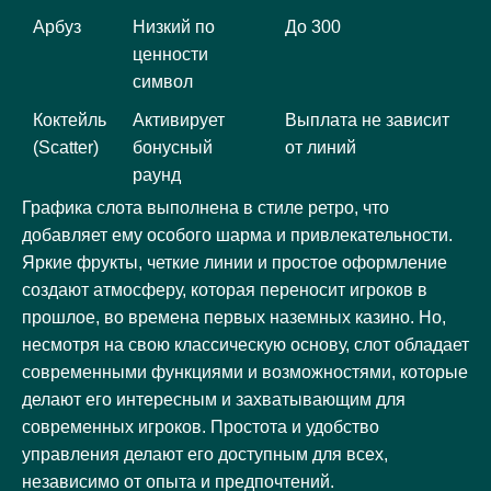
Арбуз
Низкий по
До 300
ценности
символ
Коктейль
Активирует
Выплата не зависит
(Scatter)
бонусный
от линий
раунд
Графика слота выполнена в стиле ретро, что
добавляет ему особого шарма и привлекательности.
Яркие фрукты, четкие линии и простое оформление
создают атмосферу, которая переносит игроков в
прошлое, во времена первых наземных казино. Но,
несмотря на свою классическую основу, слот обладает
современными функциями и возможностями, которые
делают его интересным и захватывающим для
современных игроков. Простота и удобство
управления делают его доступным для всех,
независимо от опыта и предпочтений.