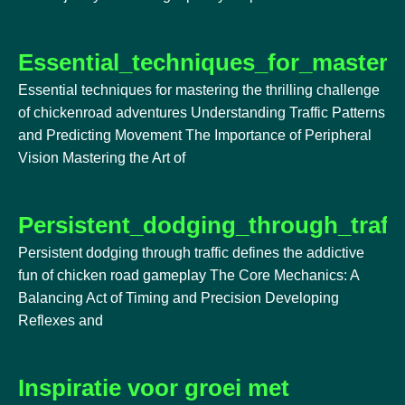
Essential_techniques_for_masteri
Essential techniques for mastering the thrilling challenge
of chickenroad adventures Understanding Traffic Patterns
and Predicting Movement The Importance of Peripheral
Vision Mastering the Art of
Persistent_dodging_through_traff
Persistent dodging through traffic defines the addictive
fun of chicken road gameplay The Core Mechanics: A
Balancing Act of Timing and Precision Developing
Reflexes and
Inspiratie voor groei met