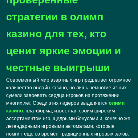
стратегии в олимп
казино для тех, кто
ценит яркие эмоции и
честные выигрыши
Современный мир азартных игр предлагает огромное
количество онлайн-казино, но лишь немногие из них
сумели завоевать сердца игроков на протяжении
многих лет. Среди этих лидеров выделяется
олимп
казино
, платформа, известная своим широким
ассортиментом игр, щедрыми бонусами и, конечно же,
легендарными игровыми автоматами, которые
помнят еще со времён традиционных игровых залов.