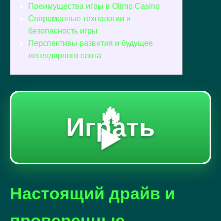
Преимущества игры в Olimp Casino
Современные технологии и
безопасность игры
Перспективы развития и будущее
легендарного слота
🔥
Играть
▶️
Настоящий драйв и
проверенные