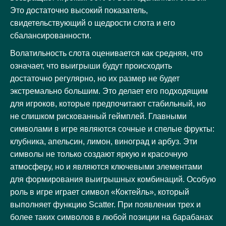
Это достаточно высокий показатель,
свидетельствующий о щедрости слота и его
сбалансированности.
Волатильность слота оценивается как средняя, что
означает, что выигрыши будут происходить
достаточно регулярно, но их размер не будет
экстремально большим. Это делает его подходящим
для игроков, которые предпочитают стабильный, но
не слишком рискованный геймплей. Главными
символами в игре являются сочные и спелые фрукты:
клубника, апельсин, лимон, виноград и арбуз. Эти
символы не только создают яркую и красочную
атмосферу, но и являются ключевыми элементами
для формирования выигрышных комбинаций. Особую
роль в игре играет символ «Коктейль», который
выполняет функцию Scatter. При появлении трех и
более таких символов в любой позиции на барабанах