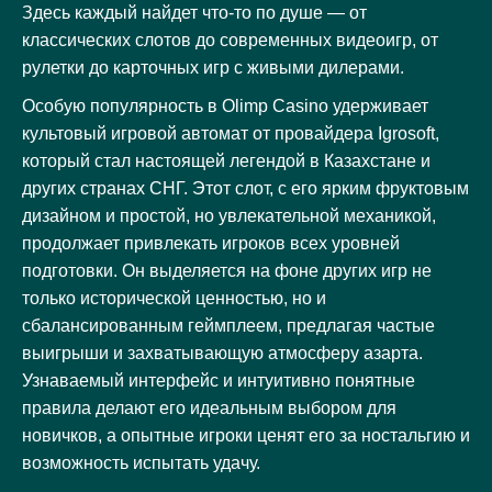
Здесь каждый найдет что-то по душе — от
классических слотов до современных видеоигр, от
рулетки до карточных игр с живыми дилерами.
Особую популярность в Olimp Casino удерживает
культовый игровой автомат от провайдера Igrosoft,
который стал настоящей легендой в Казахстане и
других странах СНГ. Этот слот, с его ярким фруктовым
дизайном и простой, но увлекательной механикой,
продолжает привлекать игроков всех уровней
подготовки. Он выделяется на фоне других игр не
только исторической ценностью, но и
сбалансированным геймплеем, предлагая частые
выигрыши и захватывающую атмосферу азарта.
Узнаваемый интерфейс и интуитивно понятные
правила делают его идеальным выбором для
новичков, а опытные игроки ценят его за ностальгию и
возможность испытать удачу.