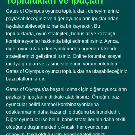
Toplulukları ve İpuçları
Gates of Olympus oyuncu toplulukları, deneyimlerinizi
paylaşabileceğiniz ve diğer oyuncuların ipuçlarından
faydalanabileceğiniz harika bir kaynaktır. Bu
topluluklarda, oyun stratejileri, bonuslar ve kazançlı
kombinasyonlar hakkında bilgi edinebilirsiniz. Ayrıca,
diğer oyuncuların deneyimlerinden öğrenerek kendi
stratejilerinizi geliştirebilirsiniz. Online forumlar, sosyal
medya grupları ve casino sitelerinin yorum bölümleri,
Gates of Olympus oyuncu topluluklarına ulaşabileceğiniz
bazı platformlardır.
Gates of Olympus'ta başarılı olmak için diğer oyuncuların
paylaştığı ipuçlarını dikkate alabilirsiniz. Örneğin, bazı
oyuncular belirli sembol kombinasyonlarına
odaklanmanın daha kazançlı olduğunu belirtmektedir.
Diğer oyuncular ise belirli bahis stratejilerinin daha etkili
olduğunu düşünmektedir. Ancak, her oyuncunun
deneyimi farklı olduğu için, kendi stratejilerinizi