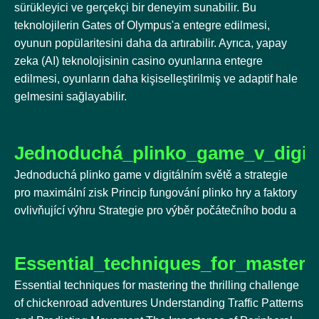
sürükleyici ve gerçekçi bir deneyim sunabilir. Bu
teknolojilerin Gates of Olympus'a entegre edilmesi,
oyunun popülaritesini daha da artırabilir. Ayrıca, yapay
zeka (AI) teknolojisinin casino oyunlarına entegre
edilmesi, oyunların daha kişiselleştirilmiş ve adaptif hale
gelmesini sağlayabilir.
Jednoduchá_plinko_game_v_digitá
Jednoduchá plinko game v digitálním světě a strategie
pro maximální zisk Princip fungování plinko hry a faktory
ovlivňující výhru Strategie pro výběr počátečního bodu a
Essential_techniques_for_masteri
Essential techniques for mastering the thrilling challenge
of chickenroad adventures Understanding Traffic Patterns