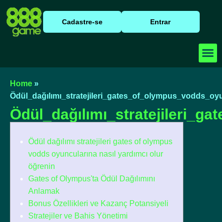
Cadastre-se
Entrar
Baixar
Caça N
Cassino
Home
»
Ödül_dağılımı_stratejileri_gates_of_olympus_vodds_oyu
Ödül_dağılımı_stratejileri_g
Ödül dağılımı stratejileri gates of olympus
vodds oyuncularına nasıl yardımcı olur
öğrenin
Gates of Olympus'ta Ödül Dağılımını
Anlamak
Bonus Özellikleri ve Kazanç Potansiyeli
Stratejiler ve Bahis Yönetimi