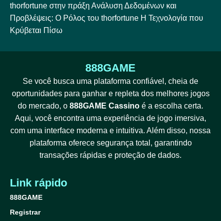
thorfortune στην πράξη Ανάλυση Δεδομένων και
Προβλέψεις: Ο Ρόλος του thorfortune Η Τεχνολογία που
Κρύβεται Πίσω
888GAME
Se você busca uma plataforma confiável, cheia de
oportunidades para ganhar e repleta dos melhores jogos
do mercado, o
888GAME Cassino
é a escolha certa.
Aqui, você encontra uma experiência de jogo imersiva,
com uma interface moderna e intuitiva. Além disso, nossa
plataforma oferece segurança total, garantindo
transações rápidas e proteção de dados.
Link rápido
888GAME
Registrar