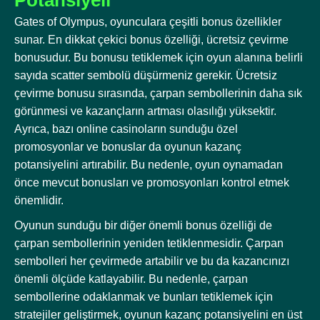
Gates of Olympus, oyunculara çeşitli bonus özellikler
sunar. En dikkat çekici bonus özelliği, ücretsiz çevirme
bonusudur. Bu bonusu tetiklemek için oyun alanına belirli
sayıda scatter sembolü düşürmeniz gerekir. Ücretsiz
çevirme bonusu sırasında, çarpan sembollerinin daha sık
görünmesi ve kazançların artması olasılığı yüksektir.
Ayrıca, bazı online casinoların sunduğu özel
promosyonlar ve bonuslar da oyunun kazanç
potansiyelini artırabilir. Bu nedenle, oyun oynamadan
önce mevcut bonusları ve promosyonları kontrol etmek
önemlidir.
Oyunun sunduğu bir diğer önemli bonus özelliği de
çarpan sembollerinin yeniden tetiklenmesidir. Çarpan
sembolleri her çevirmede artabilir ve bu da kazancınızı
önemli ölçüde katlayabilir. Bu nedenle, çarpan
sembollerine odaklanmak ve bunları tetiklemek için
stratejiler geliştirmek, oyunun kazanç potansiyelini en üst