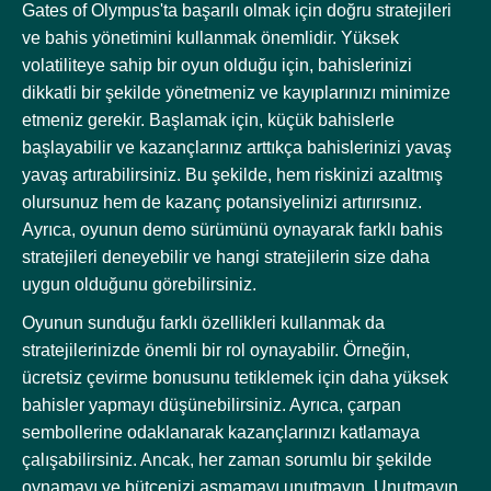
Gates of Olympus'ta başarılı olmak için doğru stratejileri
ve bahis yönetimini kullanmak önemlidir. Yüksek
volatiliteye sahip bir oyun olduğu için, bahislerinizi
dikkatli bir şekilde yönetmeniz ve kayıplarınızı minimize
etmeniz gerekir. Başlamak için, küçük bahislerle
başlayabilir ve kazançlarınız arttıkça bahislerinizi yavaş
yavaş artırabilirsiniz. Bu şekilde, hem riskinizi azaltmış
olursunuz hem de kazanç potansiyelinizi artırırsınız.
Ayrıca, oyunun demo sürümünü oynayarak farklı bahis
stratejileri deneyebilir ve hangi stratejilerin size daha
uygun olduğunu görebilirsiniz.
Oyunun sunduğu farklı özellikleri kullanmak da
stratejilerinizde önemli bir rol oynayabilir. Örneğin,
ücretsiz çevirme bonusunu tetiklemek için daha yüksek
bahisler yapmayı düşünebilirsiniz. Ayrıca, çarpan
sembollerine odaklanarak kazançlarınızı katlamaya
çalışabilirsiniz. Ancak, her zaman sorumlu bir şekilde
oynamayı ve bütçenizi aşmamayı unutmayın. Unutmayın