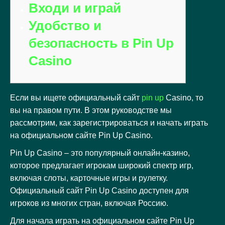
Входи и играй
Удобство и
безопасность в Pin Up
Casino
Если вы ищете официальный сайт
pin up
Casino, то
вы на правом пути. В этом руководстве мы
рассмотрим, как зарегистрироваться и начать играть
на официальном сайте Pin Up Casino.
Pin Up Casino – это популярный онлайн-казино,
которое предлагает игрокам широкий спектр игр,
включая слоты, карточные игры и рулетку.
Официальный сайт Pin Up Casino доступен для
игроков из многих стран, включая Россию.
Для начала играть на официальном сайте Pin Up