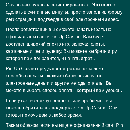
Casino вам нужно зарегистрироваться. Это можно
сделать в считанные минуты, просто заполнив форму
регистрации и подтвердив свой электронный адрес.
После регистрации вы сможете начать играть на
официальном сайте Pin Up Casino. Вам будет
доступен широкий спектр игр, включая слоты,
карточные игры и рулетку. Вы можете выбрать игру,
которая вам понравится, и начать играть.
Pin Up Casino предлагает игрокам несколько
способов оплаты, включая банковские карты,
электронные деньги и другие методы оплаты. Вы
можете выбрать способ оплаты, который вам удобен.
Если у вас возникнут вопросы или проблемы, вы
можете обратиться к поддержке Pin Up Casino. Они
готовы помочь вам в любое время.
Таким образом, если вы ищете официальный сайт Pin