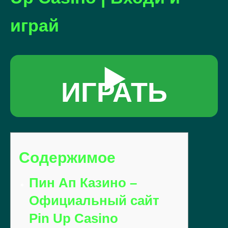
играй
▶️
ИГРАТЬ
Содержимое
Пин Ап Казино –
Официальный сайт
Pin Up Casino