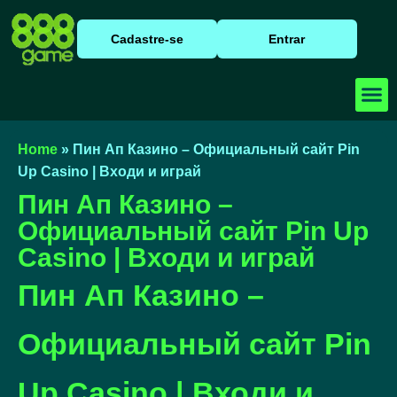
Cadastre-se
Entrar
Baixar
Caça N
Cassino
Home
»
Пин Ап Казино – Официальный сайт Pin
Up Casino | Входи и играй
Пин Ап Казино –
Официальный сайт Pin Up
Casino | Входи и играй
Пин Ап Казино –
Официальный сайт Pin
Up Casino | Входи и