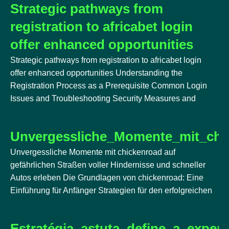
Strategic pathways from
registration to africabet login
offer enhanced opportunities
Strategic pathways from registration to africabet login
offer enhanced opportunities Understanding the
Registration Process as a Prerequisite Common Login
Issues and Troubleshooting Security Measures and
Unvergessliche_Momente_mit_chic
Unvergessliche Momente mit chickenroad auf
gefährlichen Straßen voller Hindernisse und schneller
Autos erleben Die Grundlagen von chickenroad: Eine
Einführung für Anfänger Strategien für den erfolgreichen
Estratégia_astuta_define_a_exper