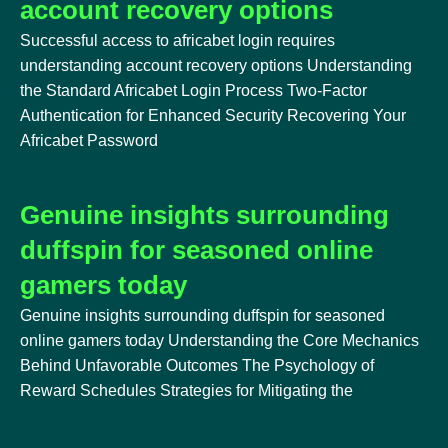
account recovery options
Successful access to africabet login requires
understanding account recovery options Understanding
the Standard Africabet Login Process Two-Factor
Authentication for Enhanced Security Recovering Your
Africabet Password
Genuine insights surrounding
duffspin for seasoned online
gamers today
Genuine insights surrounding duffspin for seasoned
online gamers today Understanding the Core Mechanics
Behind Unfavorable Outcomes The Psychology of
Reward Schedules Strategies for Mitigating the