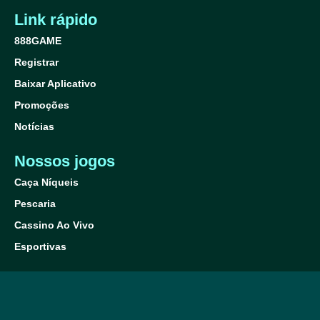
Link rápido
888GAME
Registrar
Baixar Aplicativo
Promoções
Notícias
Nossos jogos
Caça Níqueis
Pescaria
Cassino Ao Vivo
Esportivas