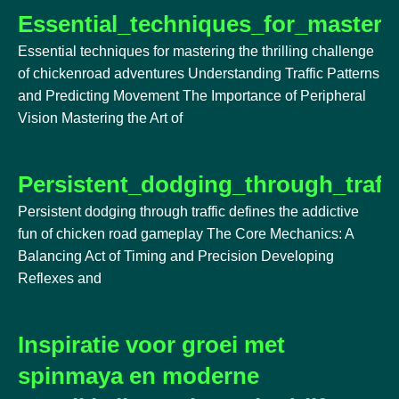
Essential_techniques_for_masteri
Essential techniques for mastering the thrilling challenge
of chickenroad adventures Understanding Traffic Patterns
and Predicting Movement The Importance of Peripheral
Vision Mastering the Art of
Persistent_dodging_through_traff
Persistent dodging through traffic defines the addictive
fun of chicken road gameplay The Core Mechanics: A
Balancing Act of Timing and Precision Developing
Reflexes and
Inspiratie voor groei met
spinmaya en moderne