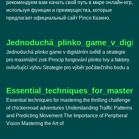
рекомендуем вам начать свой путь в мире онлайн-игр,
используя функции и преимущества, которые
предлагает официальный сайт Pinco Казино.
Jednoduchá_plinko_game_v_digitá
Jednoduchá plinko game v digitálním světě a strategie
pro maximální zisk Princip fungování plinko hry a faktory
ovlivňující výhru Strategie pro výběr počátečního bodu a
Essential_techniques_for_masteri
Essential techniques for mastering the thrilling challenge
of chickenroad adventures Understanding Traffic Patterns
and Predicting Movement The Importance of Peripheral
Vision Mastering the Art of