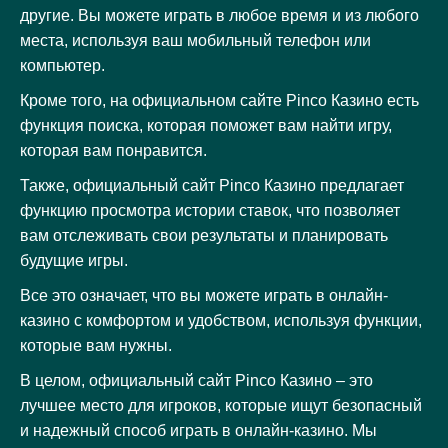
другие. Вы можете играть в любое время и из любого
места, используя ваш мобильный телефон или
компьютер.
Кроме того, на официальном сайте Pinco Казино есть
функция поиска, которая поможет вам найти игру,
которая вам понравится.
Также, официальный сайт Pinco Казино предлагает
функцию просмотра истории ставок, что позволяет
вам отслеживать свои результаты и планировать
будущие игры.
Все это означает, что вы можете играть в онлайн-
казино с комфортом и удобством, используя функции,
которые вам нужны.
В целом, официальный сайт Pinco Казино – это
лучшее место для игроков, которые ищут безопасный
и надежный способ играть в онлайн-казино. Мы