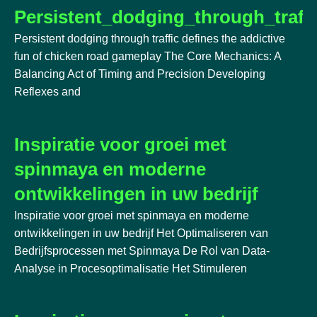
Persistent_dodging_through_traff
Persistent dodging through traffic defines the addictive
fun of chicken road gameplay The Core Mechanics: A
Balancing Act of Timing and Precision Developing
Reflexes and
Inspiratie voor groei met
spinmaya en moderne
ontwikkelingen in uw bedrijf
Inspiratie voor groei met spinmaya en moderne
ontwikkelingen in uw bedrijf Het Optimaliseren van
Bedrijfsprocessen met Spinmaya De Rol van Data-
Analyse in Procesoptimalisatie Het Stimuleren