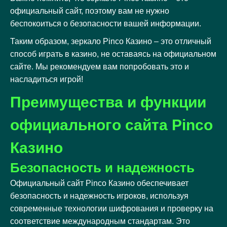
официальный сайт, поэтому вам не нужно
беспокоиться о безопасности вашей информации.
Таким образом, зеркало Pinco Казино – это отличный
способ играть в казино, не оставаясь на официальном
сайте. Мы рекомендуем вам попробовать это и
насладиться игрой!
Преимущества и функции
официального сайта Pinco
Казино
Безопасность и надежность
Официальный сайт Pinco Казино обеспечивает
безопасность и надежность игроков, используя
современные технологии шифрования и проверку на
соответствие международным стандартам. Это