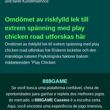
und fairer Kundenservice
Omdömet av riskfylld lek till
extrem spänning med play
chicken road utforskas här
Omdömet av riskfylld lek till extrem spänning med play
chicken road utforskas här Riskens lockelse och den
mänskliga naturen Psykologiska faktorer bakom
riskbeteenden "Play Chicken
888GAME
Se você busca uma plataforma confiável, cheia de
oportunidades para ganhar e repleta dos melhores jogos
do mercado, o
888GAME Cassino
é a escolha certa.
Aqui, você encontra uma experiência de jogo imersiva,