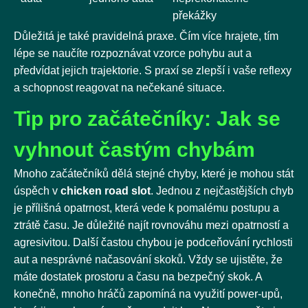
překážky
Důležitá je také pravidelná praxe. Čím více hrajete, tím
lépe se naučíte rozpoznávat vzorce pohybu aut a
předvídat jejich trajektorie. S praxí se zlepší i vaše reflexy
a schopnost reagovat na nečekané situace.
Tip pro začátečníky: Jak se
vyhnout častým chybám
Mnoho začátečníků dělá stejné chyby, které je mohou stát
úspěch v
chicken road slot
. Jednou z nejčastějších chyb
je přílišná opatrnost, která vede k pomalému postupu a
ztrátě času. Je důležité najít rovnováhu mezi opatrností a
agresivitou. Další častou chybou je podceňování rychlosti
aut a nesprávné načasování skoků. Vždy se ujistěte, že
máte dostatek prostoru a času na bezpečný skok. A
konečně, mnoho hráčů zapomíná na využití power-upů,