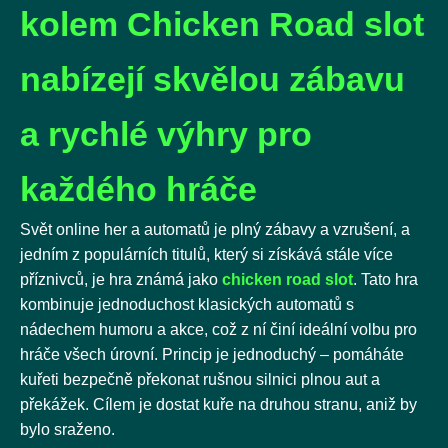
kolem Chicken Road slot
nabízejí skvělou zábavu
a rychlé výhry pro
každého hráče
Svět online her a automatů je plný zábavy a vzrušení, a
jedním z populárních titulů, který si získává stále více
příznivců, je hra známá jako
chicken road slot
. Tato hra
kombinuje jednoduchost klasických automatů s
nádechem humoru a akce, což z ní činí ideální volbu pro
hráče všech úrovní. Princip je jednoduchý – pomáháte
kuřeti bezpečně překonat rušnou silnici plnou aut a
překážek. Cílem je dostat kuře na druhou stranu, aniž by
bylo sraženo.