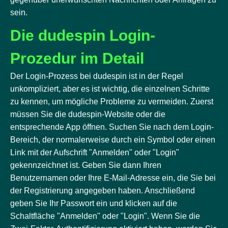
sein.
Die dudespin Login-
Prozedur im Detail
Der Login-Prozess bei dudespin ist in der Regel
unkompliziert, aber es ist wichtig, die einzelnen Schritte
zu kennen, um mögliche Probleme zu vermeiden. Zuerst
müssen Sie die dudespin-Website oder die
entsprechende App öffnen. Suchen Sie nach dem Login-
Bereich, der normalerweise durch ein Symbol oder einen
Link mit der Aufschrift "Anmelden" oder "Login"
gekennzeichnet ist. Geben Sie dann Ihren
Benutzernamen oder Ihre E-Mail-Adresse ein, die Sie bei
der Registrierung angegeben haben. Anschließend
geben Sie Ihr Passwort ein und klicken auf die
Schaltfläche "Anmelden" oder "Login". Wenn Sie die