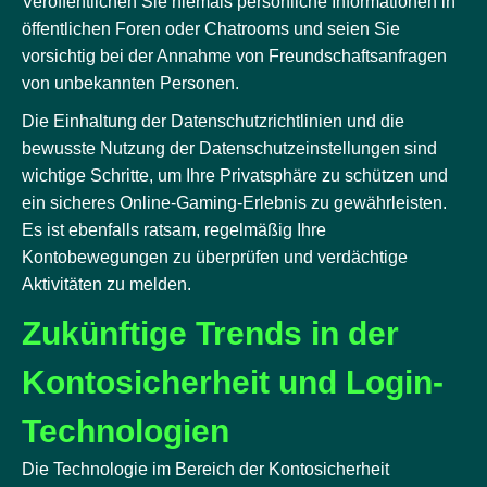
Veröffentlichen Sie niemals persönliche Informationen in
öffentlichen Foren oder Chatrooms und seien Sie
vorsichtig bei der Annahme von Freundschaftsanfragen
von unbekannten Personen.
Die Einhaltung der Datenschutzrichtlinien und die
bewusste Nutzung der Datenschutzeinstellungen sind
wichtige Schritte, um Ihre Privatsphäre zu schützen und
ein sicheres Online-Gaming-Erlebnis zu gewährleisten.
Es ist ebenfalls ratsam, regelmäßig Ihre
Kontobewegungen zu überprüfen und verdächtige
Aktivitäten zu melden.
Zukünftige Trends in der
Kontosicherheit und Login-
Technologien
Die Technologie im Bereich der Kontosicherheit