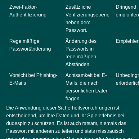
Zwei-Faktor-
Zusätzliche
Dringend
Authentifizierung
Verifizierungsebene
empfohlen
neben dem
Passwort.
Regelmäßige
Änderung des
Empfehlen
Passwortänderung
Passworts in
regelmäßigen
Abständen.
Vorsicht bei Phishing-
Achtsamkeit bei E-
Unbedingt
E-Mails
Mails, die nach
erforderlic
persönlichen Daten
fragen.
Die Anwendung dieser Sicherheitsvorkehrungen ist
entscheidend, um Ihre Daten und Ihr Spielerlebnis bei
dudespin zu schützen. Es ist auch ratsam, niemals das
Passwort mit anderen zu teilen und stets misstrauisch
gegenüber unerwünschten Nachrichten oder Anfragen zu