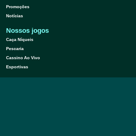
Promoções
Notícias
Nossos jogos
Caça Níqueis
Pescaria
Cassino Ao Vivo
Esportivas