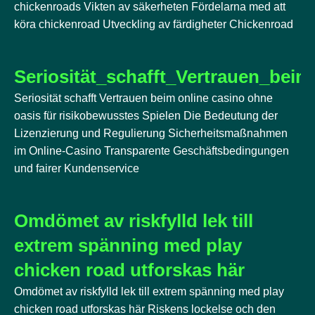
chickenroads Vikten av säkerheten Fördelarna med att
köra chickenroad Utveckling av färdigheter Chickenroad
Seriosität_schafft_Vertrauen_bei
Seriosität schafft Vertrauen beim online casino ohne
oasis für risikobewusstes Spielen Die Bedeutung der
Lizenzierung und Regulierung Sicherheitsmaßnahmen
im Online-Casino Transparente Geschäftsbedingungen
und fairer Kundenservice
Omdömet av riskfylld lek till
extrem spänning med play
chicken road utforskas här
Omdömet av riskfylld lek till extrem spänning med play
chicken road utforskas här Riskens lockelse och den