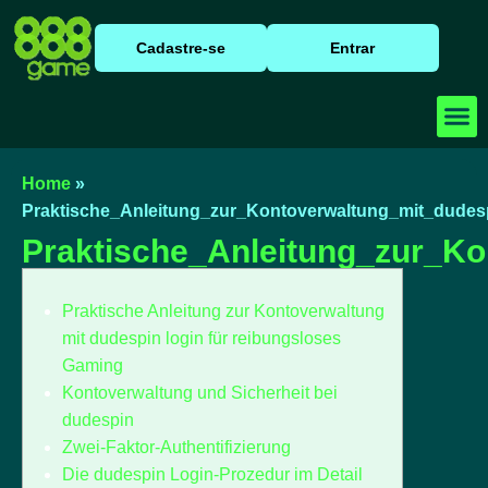
Cadastre-se
Entrar
Baixar
Caça N
Cassino
Home
»
Praktische_Anleitung_zur_Kontoverwaltung_mit_dudes
Praktische_Anleitung_zur_Ko
Praktische Anleitung zur Kontoverwaltung
mit dudespin login für reibungsloses
Gaming
Kontoverwaltung und Sicherheit bei
dudespin
Zwei-Faktor-Authentifizierung
Die dudespin Login-Prozedur im Detail