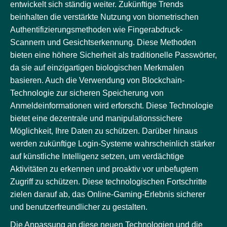
entwickelt sich ständig weiter. Zukünftige Trends
beinhalten die verstärkte Nutzung von biometrischen
Authentifizierungsmethoden wie Fingerabdruck-
Scannern und Gesichtserkennung. Diese Methoden
bieten eine höhere Sicherheit als traditionelle Passwörter,
da sie auf einzigartigen biologischen Merkmalen
basieren. Auch die Verwendung von Blockchain-
Technologie zur sicheren Speicherung von
Anmeldeinformationen wird erforscht. Diese Technologie
bietet eine dezentrale und manipulationssichere
Möglichkeit, Ihre Daten zu schützen. Darüber hinaus
werden zukünftige Login-Systeme wahrscheinlich stärker
auf künstliche Intelligenz setzen, um verdächtige
Aktivitäten zu erkennen und proaktiv vor unbefugtem
Zugriff zu schützen. Diese technologischen Fortschritte
zielen darauf ab, das Online-Gaming-Erlebnis sicherer
und benutzerfreundlicher zu gestalten.
Die Anpassung an diese neuen Technologien und die