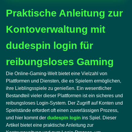
Praktische Anleitung zur
Kontoverwaltung mit
dudespin login für
reibungsloses Gaming
Die Online-Gaming-Welt bietet eine Vielzahl von
Plattformen und Diensten, die es Spielern ermöglichen,
ihre Lieblingsspiele zu genießen. Ein wesentlicher
Bestandteil vieler dieser Plattformen ist ein sicheres und
reibungsloses Login-System. Der Zugriff auf Konten und
Spielstände erfordert oft einen zuverlässigen Prozess,
und hier kommt der
dudespin login
ins Spiel. Dieser
Artikel bietet eine praktische Anleitung zur