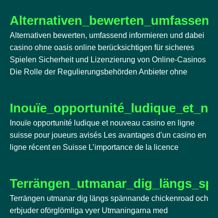
Alternativen_bewerten_umfassend
Alternativen bewerten, umfassend informieren und dabei
casino ohne oasis online berücksichtigen für sicheres
Spielen Sicherheit und Lizenzierung von Online-Casinos
Die Rolle der Regulierungsbehörden Anbieter ohne
Inouïe_opportunité_ludique_et_n
Inouïe opportunité ludique et nouveau casino en ligne
suisse pour joueurs avisés Les avantages d'un casino en
ligne récent en Suisse L’importance de la licence
Terrängen_utmanar_dig_längs_sp
Terrängen utmanar dig längs spännande chickenroad och
erbjuder oförglömliga vyer Utmaningarna med