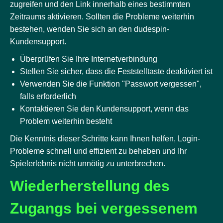
zugreifen und den Link innerhalb eines bestimmten
Zeitraums aktivieren. Sollten die Probleme weiterhin
bestehen, wenden Sie sich an den dudespin-
Kundensupport.
Überprüfen Sie Ihre Internetverbindung
Stellen Sie sicher, dass die Feststelltaste deaktiviert ist
Verwenden Sie die Funktion "Passwort vergessen",
falls erforderlich
Kontaktieren Sie den Kundensupport, wenn das
Problem weiterhin besteht
Die Kenntnis dieser Schritte kann Ihnen helfen, Login-
Probleme schnell und effizient zu beheben und Ihr
Spielerlebnis nicht unnötig zu unterbrechen.
Wiederherstellung des
Zugangs bei vergessenem