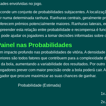
dades envolvidas no jogo.
sconde um conjunto de probabilidades subjacentes. A localiza
cair numa determinada ranhura. Ranhuras centrais, geralmente p
 oferecem prémios potencialmente maiores. Ranhuras laterais,
preender esta relação entre probabilidade e recompensa é fu
as pode ajudar os jogadores a tomar decisões informadas sobre 
Painel nas Probabilidades
m impacto profundo nas probabilidades de vitória. A densidade 
nferiores são todos fatores que contribuem para a complexidad
ia da bola, aumentando a variabilidade dos resultados. Por out
 jogadores prever com maior precisão onde a bola poderá cair. 
ogador que procure maximizar as suas chances de ganhar.
Probabilidade (Estimada)
1x
2x