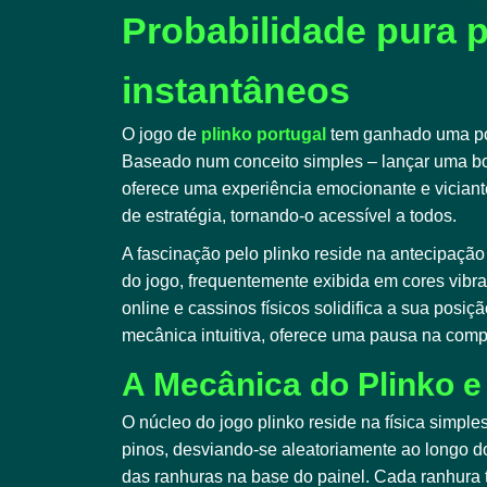
Probabilidade pura p
instantâneos
O jogo de
plinko portugal
tem ganhado uma pop
Baseado num conceito simples – lançar uma bol
oferece uma experiência emocionante e viciant
de estratégia, tornando-o acessível a todos.
A fascinação pelo plinko reside na antecipação
do jogo, frequentemente exibida em cores vibr
online e cassinos físicos solidifica a sua pos
mecânica intuitiva, oferece uma pausa na comp
A Mecânica do Plinko e
O núcleo do jogo plinko reside na física simpl
pinos, desviando-se aleatoriamente ao longo d
das ranhuras na base do painel. Cada ranhura 