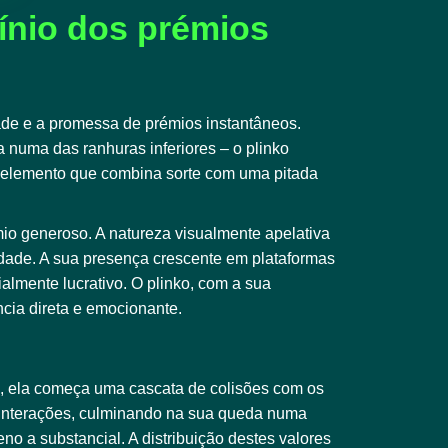
cínio dos prémios
de e a promessa de prémios instantâneos.
 numa das ranhuras inferiores – o plinko
m elemento que combina sorte com uma pitada
mio generoso. A natureza visualmente apelativa
idade. A sua presença crescente em plataformas
almente lucrativo. O plinko, com a sua
cia direta e emocionante.
el, ela começa uma cascata de colisões com os
s interações, culminando na sua queda numa
o a substancial. A distribuição destes valores