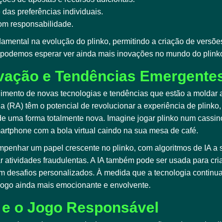
das preferências individuais.
om responsabilidade.
ental na evolução do plinko, permitindo a criação de versões o
, podemos esperar ver ainda mais inovações no mundo do plink
ovação e Tendências Emergente
rgimento de novas tecnologias e tendências que estão a moldar
da (RA) têm o potencial de revolucionar a experiência de plinko
o de uma forma totalmente nova. Imagine jogar plinko num cassin
artphone com a bola virtual caindo na sua mesa de café.
esempenhar um papel crescente no plinko, com algoritmos de IA a
r atividades fraudulentas. A IA também pode ser usada para cria
em desafios personalizados. À medida que a tecnologia continu
jogo ainda mais emocionante e envolvente.
 e o Jogo Responsável