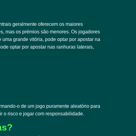
ntrais geralmente oferecem os maiores
es, mas os prémios são menores. Os jogadores
e uma grande vitória, pode optar por apostar na
e optar por apostar nas ranhuras laterais,
rmando-o de um jogo puramente aleatório para
r o risco e jogar com responsabilidade.
as?