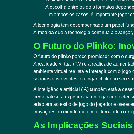
A escolha entre os dois formatos depende 
Em ambos os casos, é importante jogar c
A tecnologia tem desempenhado um papel fundam
À medida que a tecnologia continua a avançar
O Futuro do Plinko: In
O futuro do plinko parece promissor, com o su
A realidade virtual (RV) e a realidade aumenta
ambiente virtual realista e interagir com o jog
sonoros envolventes, ou jogar plinko no seu sm
A inteligência artificial (IA) também está a d
personalizar a experiência do jogador e detecta
adaptam ao estilo de jogo do jogador e oferec
inovações no mundo do plinko, tornando-o um 
As Implicações Sociais