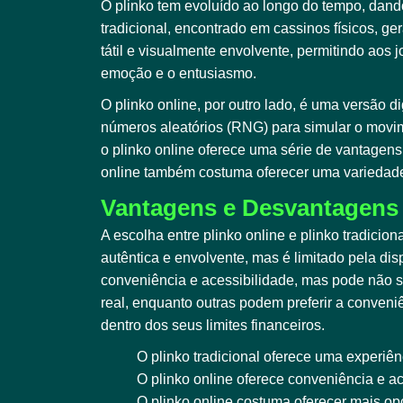
O plinko tem evoluído ao longo do tempo, dando 
tradicional, encontrado em cassinos físicos, ge
tátil e visualmente envolvente, permitindo aos
emoção e o entusiasmo.
O plinko online, por outro lado, é uma versão 
números aleatórios (RNG) para simular o movime
o plinko online oferece uma série de vantagens
online também costuma oferecer uma variedade
Vantagens e Desvantagens
A escolha entre plinko online e plinko tradicio
autêntica e envolvente, mas é limitado pela di
conveniência e acessibilidade, mas pode não s
real, enquanto outras podem preferir a conven
dentro dos seus limites financeiros.
O plinko tradicional oferece uma experiên
O plinko online oferece conveniência e ac
O plinko online costuma oferecer mais op