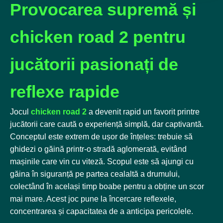
Provocarea supremă și
chicken road 2 pentru
jucătorii pasionați de
reflexe rapide
Jocul
chicken road 2
a devenit rapid un favorit printre
jucătorii care caută o experiență simplă, dar captivantă.
Conceptul este extrem de ușor de înțeles: trebuie să
ghidezi o găină printr-o stradă aglomerată, evitând
mașinile care vin cu viteză. Scopul este să ajungi cu
găina în siguranță pe partea cealaltă a drumului,
colectând în același timp boabe pentru a obține un scor
mai mare. Acest joc pune la încercare reflexele,
concentrarea și capacitatea de a anticipa pericolele.