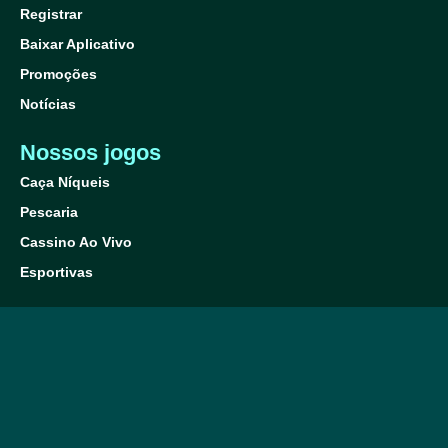
Registrar
Baixar Aplicativo
Promoções
Notícias
Nossos jogos
Caça Níqueis
Pescaria
Cassino Ao Vivo
Esportivas