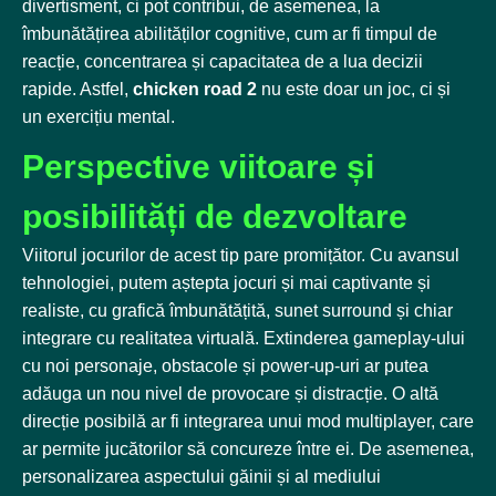
divertisment, ci pot contribui, de asemenea, la
îmbunătățirea abilităților cognitive, cum ar fi timpul de
reacție, concentrarea și capacitatea de a lua decizii
rapide. Astfel,
chicken road 2
nu este doar un joc, ci și
un exercițiu mental.
Perspective viitoare și
posibilități de dezvoltare
Viitorul jocurilor de acest tip pare promițător. Cu avansul
tehnologiei, putem aștepta jocuri și mai captivante și
realiste, cu grafică îmbunătățită, sunet surround și chiar
integrare cu realitatea virtuală. Extinderea gameplay-ului
cu noi personaje, obstacole și power-up-uri ar putea
adăuga un nou nivel de provocare și distracție. O altă
direcție posibilă ar fi integrarea unui mod multiplayer, care
ar permite jucătorilor să concureze între ei. De asemenea,
personalizarea aspectului găinii și al mediului