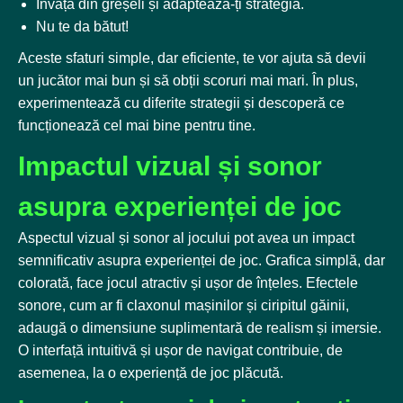
Învață din greșeli și adaptează-ți strategia.
Nu te da bătut!
Aceste sfaturi simple, dar eficiente, te vor ajuta să devii
un jucător mai bun și să obții scoruri mai mari. În plus,
experimentează cu diferite strategii și descoperă ce
funcționează cel mai bine pentru tine.
Impactul vizual și sonor
asupra experienței de joc
Aspectul vizual și sonor al jocului pot avea un impact
semnificativ asupra experienței de joc. Grafica simplă, dar
colorată, face jocul atractiv și ușor de înțeles. Efectele
sonore, cum ar fi claxonul mașinilor și ciripitul găinii,
adaugă o dimensiune suplimentară de realism și imersie.
O interfață intuitivă și ușor de navigat contribuie, de
asemenea, la o experiență de joc plăcută.