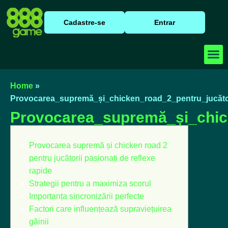
Cadastre-se
Entrar
Baixar
Caça N
Cassino
Home
»
Provocarea_supremă_și_chicken_road_2_pentru_jucător
Provocarea_supremă_și_chick
Provocarea supremă și chicken road 2
pentru jucătorii pasionați de reflexe
rapide
Strategii pentru a maximiza scorul
Importanța sincronizării perfecte
Factori care influențează supraviețuirea
găinii