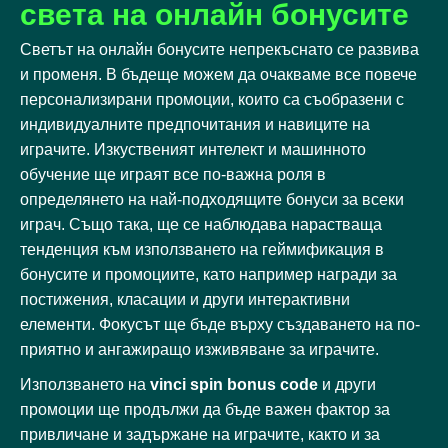
света на онлайн бонусите
Светът на онлайн бонусите непрекъснато се развива
и променя. В бъдеще можем да очакваме все повече
персонализирани промоции, които са съобразени с
индивидуалните предпочитания и навиците на
играчите. Изкуственият интелект и машинното
обучение ще играят все по-важна роля в
определянето на най-подходящите бонуси за всеки
играч. Също така, ще се наблюдава нарастваща
тенденция към използването на геймификация в
бонусите и промоциите, като например награди за
постижения, класации и други интерактивни
елементи. Фокусът ще бъде върху създаването на по-
приятно и ангажиращо изживяване за играчите.
Използването на
vinci spin bonus code
и други
промоции ще продължи да бъде важен фактор за
привличане и задържане на играчите, както и за