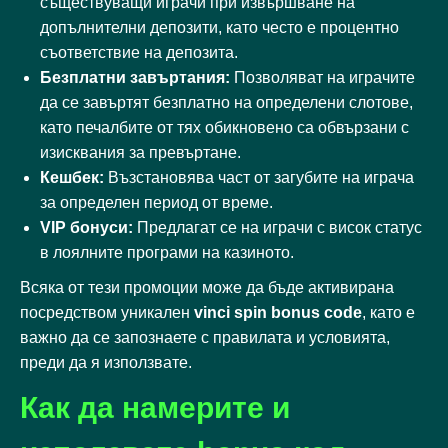
съществуващи играчи при извършване на
допълнителни депозити, като често е процентно
съответствие на депозита.
Безплатни завъртания:
Позволяват на играчите
да се завъртят безплатно на определени слотове,
като печалбите от тях обикновено са обвързани с
изисквания за превъртане.
Кешбек:
Възстановява част от загубите на играча
за определен период от време.
VIP бонуси:
Предлагат се на играчи с висок статус
в лоялните програми на казиното.
Всяка от тези промоции може да бъде активирана
посредством уникален
vinci spin bonus code
, като е
важно да се запознаете с правилата и условията,
преди да я използвате.
Как да намерите и