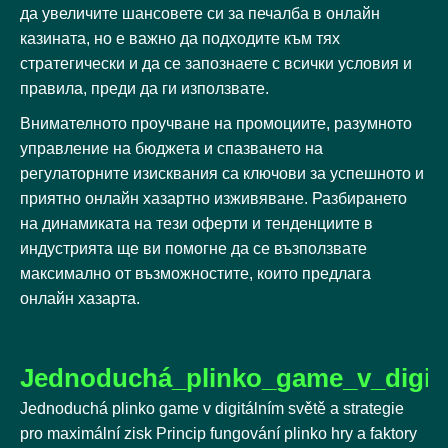
да увеличите шансовете си за печалба в онлайн
казината, но е важно да подходите към тях
стратегически и да се запознаете с всички условия и
правила, преди да ги използвате.
Внимателното проучване на промоциите, разумното
управление на бюджета и спазването на
регулаторните изисквания са ключови за успешното и
приятно онлайн хазартно изживяване. Разбирането
на динамиката на тези оферти и тенденциите в
индустрията ще ви помогне да се възползвате
максимално от възможностите, които предлага
онлайн хазарта.
Jednoduchá_plinko_game_v_digitá
Jednoduchá plinko game v digitálním světě a strategie
pro maximální zisk Princip fungování plinko hry a faktory