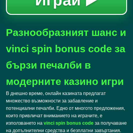
Разнообразният шанс и
vinci spin bonus code за
бързи печалби в
модерните казино игри
В днешно време, онлайн казината предлагат
множество възможности за забавление и
потенциални печалби. Едно от многото предложения,
които привличат вниманието на играчите, е
използването на
vinci spin bonus code
за получаване
на допълнителни средства и безплатни завъртания.