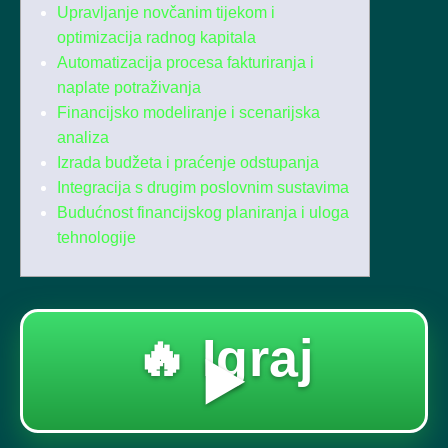
Upravljanje novčanim tijekom i
optimizacija radnog kapitala
Automatizacija procesa fakturiranja i
naplate potraživanja
Financijsko modeliranje i scenarijska
analiza
Izrada budžeta i praćenje odstupanja
Integracija s drugim poslovnim sustavima
Budućnost financijskog planiranja i uloga
tehnologije
🔥 Igraj
▶️