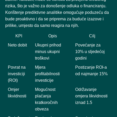
rizika, što je važno za donošenje odluka o financiranju.
Korištenje prediktivne analitike omogućuje poduzeću da
bude proaktivno i da se priprema za buduće izazove i
prilike, umjesto da samo reagira na njih.
KPI
Opis
Cilj
Neto dobit
Ukupni prihod
Povećanje za
minus ukupni
10% u sljedećoj
troškovi
godini
Povrat na
Mjera
Postizanje ROI-a
investiciji
profitabilnosti
od najmanje 15%
(ROI)
investicije
Omjer
Mogućnost
Održavanje
likvidnosti
plaćanja
omjera likvidnosti
kratkoročnih
iznad 1.5
obveza