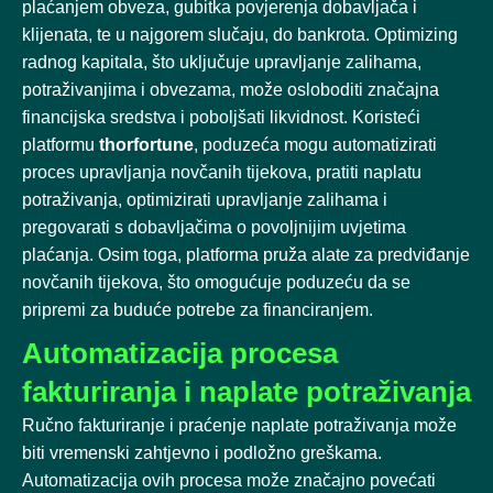
plaćanjem obveza, gubitka povjerenja dobavljača i
klijenata, te u najgorem slučaju, do bankrota. Optimizing
radnog kapitala, što uključuje upravljanje zalihama,
potraživanjima i obvezama, može osloboditi značajna
financijska sredstva i poboljšati likvidnost. Koristeći
platformu
thorfortune
, poduzeća mogu automatizirati
proces upravljanja novčanih tijekova, pratiti naplatu
potraživanja, optimizirati upravljanje zalihama i
pregovarati s dobavljačima o povoljnijim uvjetima
plaćanja. Osim toga, platforma pruža alate za predviđanje
novčanih tijekova, što omogućuje poduzeću da se
pripremi za buduće potrebe za financiranjem.
Automatizacija procesa
fakturiranja i naplate potraživanja
Ručno fakturiranje i praćenje naplate potraživanja može
biti vremenski zahtjevno i podložno greškama.
Automatizacija ovih procesa može značajno povećati