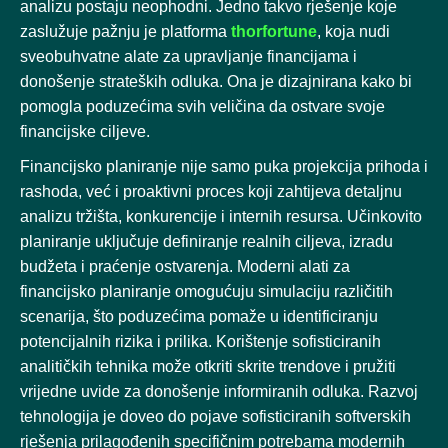
analizu postaju neophodni. Jedno takvo rješenje koje
zaslužuje pažnju je platforma
thorfortune
, koja nudi
sveobuhvatne alate za upravljanje financijama i
donošenje strateških odluka. Ona je dizajnirana kako bi
pomogla poduzećima svih veličina da ostvare svoje
financijske ciljeve.
Financijsko planiranje nije samo puka projekcija prihoda i
rashoda, već i proaktivni proces koji zahtijeva detaljnu
analizu tržišta, konkurencije i internih resursa. Učinkovito
planiranje uključuje definiranje realnih ciljeva, izradu
budžeta i praćenje ostvarenja. Moderni alati za
financijsko planiranje omogućuju simulaciju različitih
scenarija, što poduzećima pomaže u identificiranju
potencijalnih rizika i prilika. Korištenje sofisticiranih
analitičkih tehnika može otkriti skrite trendove i pružiti
vrijedne uvide za donošenje informiranih odluka. Razvoj
tehnologija je doveo do pojave sofisticiranih softverskih
rješenja prilagođenih specifičnim potrebama modernih