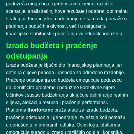
poduzeća mogu brzo i jednostavno kreirati različite
scenarije, analizirati njihove rezultate i odabrati optimalnu
strategiju. Financijsko modeliranje ne samo da pomaže u
planiranju budućih aktivnosti, već i u osiguranju
financijske stabilnosti i povećanju vrijednosti poduzeća.
Izrada budžeta i praćenje
odstupanja
Izrada budžeta je ključni dio financijskog planiranja, jer
definira ciljeve prihoda i rashoda za određeno razdoblje.
Praćenje odstupanja od budžeta omogućuje poduzeću
da identificira probleme i poduzme korektivne mjere.
Učinkovit sustav budžetiranja uključuje definiranje realnih
ciljeva, alokaciju resursa i praćenje performansi.
Platforma
thorfortune
pruža alate za izradu budžeta,
praćenje odstupanja i generiranje izvještaja koji pomažu
u donošenju informiranih odluka. Osim toga, platforma
omogućuje suradnju između različitih odjela i korisnika,