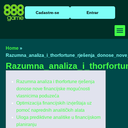
Cadastre-se
Entrar
Baixar
Caça N
Cassino
Home
»
Razumna_analiza_i_thorfortune_rješenja_donose_nove
Razumna_analiza_i_thorfortu
Razumna analiza i thorfortune rješenja
donose nove financijske mogućnosti
vlasnicima poduzeća
Optimizacija financijskih izvještaja uz
pomoć naprednih analitičkih alata
Uloga prediktivne analitike u financijskom
planiranju