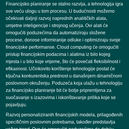
Financijsko planiranje se stalno razvija, a tehnologija igra
sve veću ulogu u tom procesu. U budućnosti možemo
očekivati daljnji razvoj naprednih analitičkih alata,
umjetne inteligencije i strojnog učenja. Ovi alati će
omogućiti poduzećima da automatiziraju složene
procese, donose informiranije odluke i optimiziraju svoje
financijske performanse. Cloud computing će omogućiti
pristup financijskim podacima i alatima iz bilo kojeg
mjesta i u bilo koje vrijeme, što će povećati fleksibilnost i
efikasnost. Učinkovito korištenje tehnologije postat će
ključna konkurentska prednost u današnjem dinamičnom
poslovnom okruženju. Poduzeća koja ulažu u tehnologiju
za financijsko planiranje bit će bolje pripremljena za
suočavanje s izazovima i iskorištavanje prilika koje se
pojavljuju.
Razvoj personaliziranih financijskih modela, prilagođenih
specifičnim poslovnim potrebama, također predstavlja