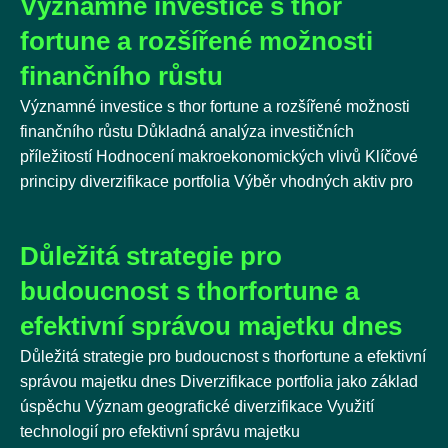
Významné investice s thor
fortune a rozšířené možnosti
finančního růstu
Významné investice s thor fortune a rozšířené možnosti
finančního růstu Důkladná analýza investičních
příležitostí Hodnocení makroekonomických vlivů Klíčové
principy diverzifikace portfolia Výběr vhodných aktiv pro
Důležitá strategie pro
budoucnost s thorfortune a
efektivní správou majetku dnes
Důležitá strategie pro budoucnost s thorfortune a efektivní
správou majetku dnes Diverzifikace portfolia jako základ
úspěchu Význam geografické diverzifikace Využití
technologií pro efektivní správu majetku